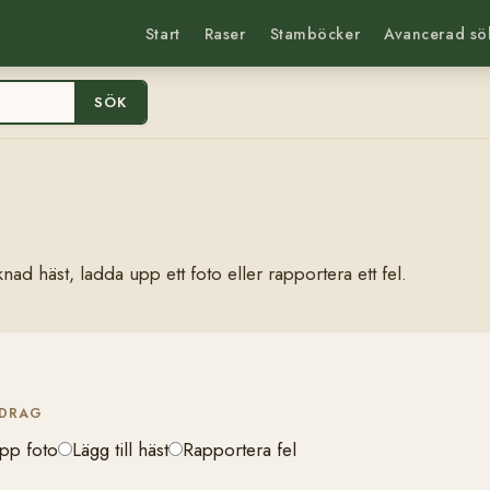
Start
Raser
Stamböcker
Avancerad sö
SÖK
nad häst, ladda upp ett foto eller rapportera ett fel.
IDRAG
pp foto
Lägg till häst
Rapportera fel