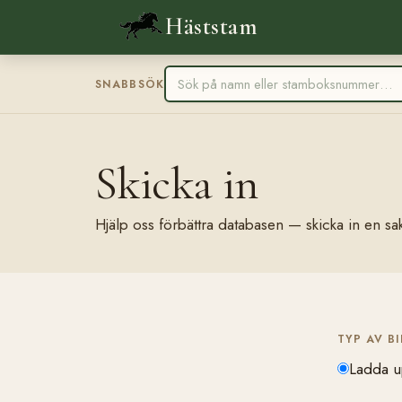
Häststam
SNABBSÖK
Skicka in
Hjälp oss förbättra databasen — skicka in en sak
TYP AV B
Ladda u