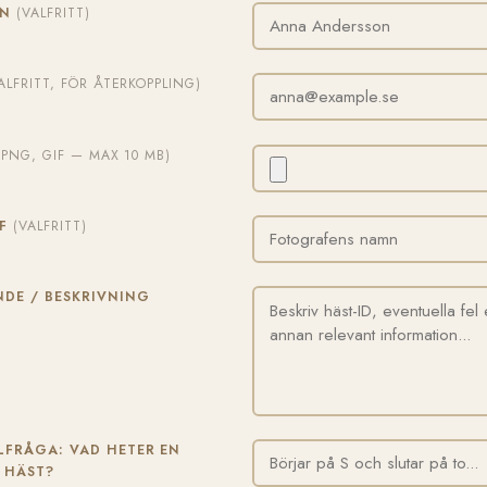
MN
(VALFRITT)
ALFRITT, FÖR ÅTERKOPPLING)
, PNG, GIF — MAX 10 MB)
AF
(VALFRITT)
DE / BESKRIVNING
FRÅGA: VAD HETER EN
 HÄST?