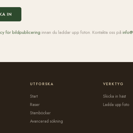
KA IN
icy för bildpublicering
innan du laddar upp foton. Kontakta oss på
info@
UTFORSKA
VERKTYG
Start
Skicka in häst
Raser
Ladda upp foto
Stamböcker
Avancerad sökning