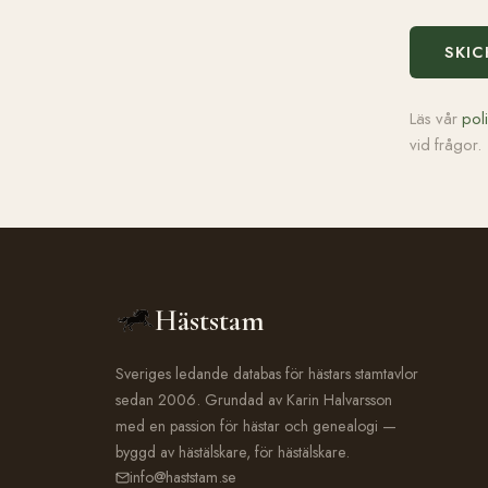
SKIC
Läs vår
pol
vid frågor.
Häststam
Sveriges ledande databas för hästars stamtavlor
sedan 2006. Grundad av Karin Halvarsson
med en passion för hästar och genealogi —
byggd av hästälskare, för hästälskare.
info@haststam.se