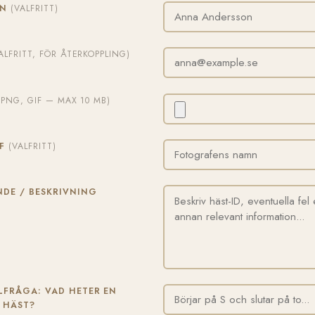
MN
(VALFRITT)
ALFRITT, FÖR ÅTERKOPPLING)
, PNG, GIF — MAX 10 MB)
AF
(VALFRITT)
DE / BESKRIVNING
FRÅGA: VAD HETER EN
 HÄST?