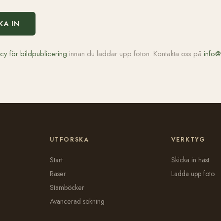
KA IN
icy för bildpublicering
innan du laddar upp foton. Kontakta oss på
info@
UTFORSKA
VERKTYG
Start
Skicka in häst
Raser
Ladda upp foto
Stamböcker
Avancerad sökning