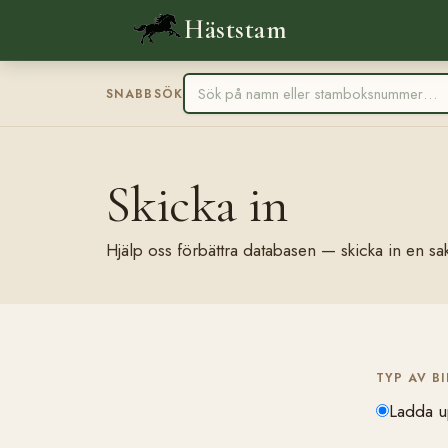
Häststam
SNABBSÖK
Skicka in
Hjälp oss förbättra databasen — skicka in en sak
TYP AV B
Ladda u