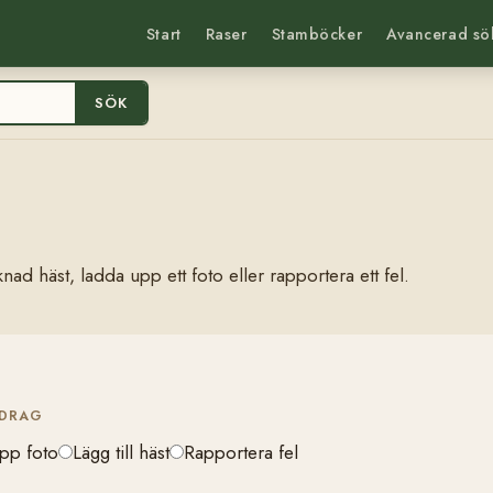
Start
Raser
Stamböcker
Avancerad sö
SÖK
nad häst, ladda upp ett foto eller rapportera ett fel.
IDRAG
pp foto
Lägg till häst
Rapportera fel