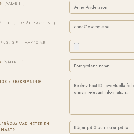
MN
(VALFRITT)
ALFRITT, FÖR ÅTERKOPPLING)
, PNG, GIF — MAX 10 MB)
AF
(VALFRITT)
DE / BESKRIVNING
FRÅGA: VAD HETER EN
 HÄST?