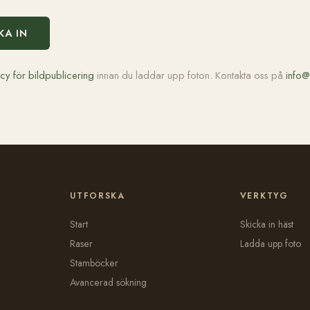
KA IN
icy för bildpublicering
innan du laddar upp foton. Kontakta oss på
info@
UTFORSKA
VERKTYG
Start
Skicka in häst
Raser
Ladda upp foto
Stamböcker
Avancerad sökning