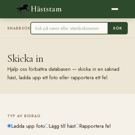
Häststam
SÖK
SNABBSÖK
Skicka in
Hjälp oss förbättra databasen — skicka in en saknad
häst, ladda upp ett foto eller rapportera ett fel.
TYP AV BIDRAG
Ladda upp foto
Lägg till häst
Rapportera fel