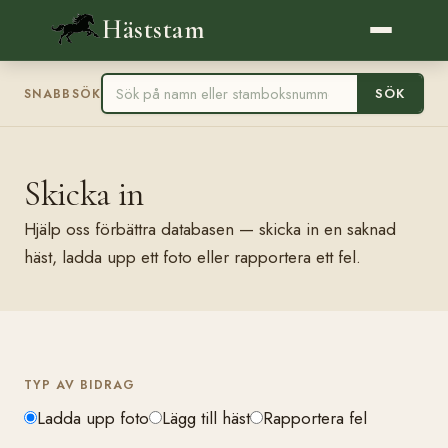
Häststam
SÖK
SNABBSÖK
Skicka in
Hjälp oss förbättra databasen — skicka in en saknad
häst, ladda upp ett foto eller rapportera ett fel.
TYP AV BIDRAG
Ladda upp foto
Lägg till häst
Rapportera fel