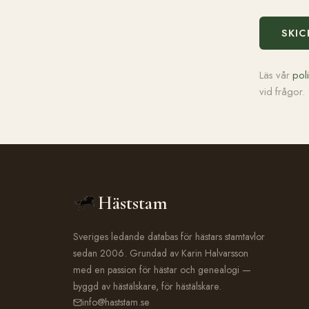
SKIC
Läs vår
pol
vid frågor.
Häststam
Sveriges ledande databas för hästars stamtavlor
sedan 2006. Grundad av Karin Halvarsson
med en passion för hästar och genealogi —
byggd av hästälskare, för hästälskare.
info@haststam.se