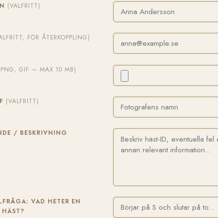
MN
(VALFRITT)
ALFRITT, FÖR ÅTERKOPPLING)
, PNG, GIF — MAX 10 MB)
AF
(VALFRITT)
DE / BESKRIVNING
FRÅGA: VAD HETER EN
 HÄST?