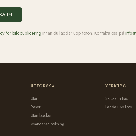
KA IN
icy för bildpublicering
innan du laddar upp foton. Kontakta oss på
info@
UTFORSKA
VERKTYG
Start
Skicka in häst
Raser
Ladda upp foto
Stamböcker
Avancerad sökning