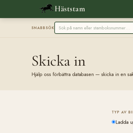
Häststam
SNABBSÖK
Skicka in
Hjälp oss förbättra databasen — skicka in en sak
TYP AV B
Ladda u