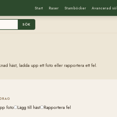
Start
Raser
Stamböcker
Avancerad sö
SÖK
nad häst, ladda upp ett foto eller rapportera ett fel.
IDRAG
pp foto
Lägg till häst
Rapportera fel