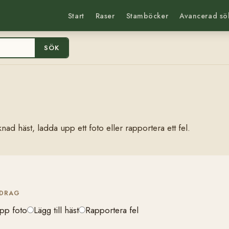
Start
Raser
Stamböcker
Avancerad sö
SÖK
nad häst, ladda upp ett foto eller rapportera ett fel.
IDRAG
pp foto
Lägg till häst
Rapportera fel