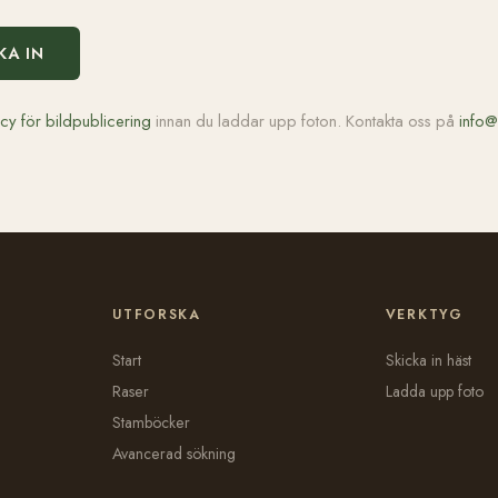
KA IN
icy för bildpublicering
innan du laddar upp foton. Kontakta oss på
info@
UTFORSKA
VERKTYG
Start
Skicka in häst
Raser
Ladda upp foto
Stamböcker
Avancerad sökning