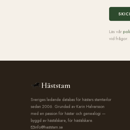
SKIC
Läs vår
pol
vid frågor.
Häststam
Sveriges ledande databas för hästars stamtavlor
sedan 2006. Grundad av Karin Halvarsson
med en passion för hästar och genealogi —
byggd av hästälskare, för hästälskare.
info@haststam.se