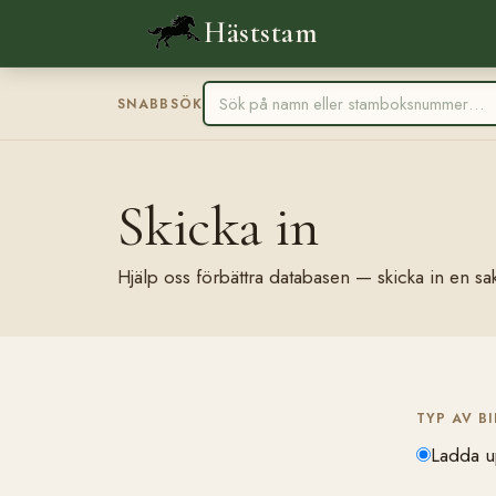
Häststam
SNABBSÖK
Skicka in
Hjälp oss förbättra databasen — skicka in en sak
TYP AV B
Ladda u