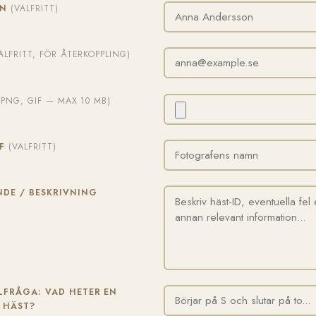
MN
(VALFRITT)
ALFRITT, FÖR ÅTERKOPPLING)
, PNG, GIF — MAX 10 MB)
AF
(VALFRITT)
DE / BESKRIVNING
FRÅGA: VAD HETER EN
 HÄST?