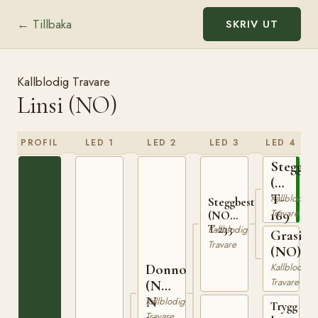
← Tillbaka
SKRIV UT
Kallblodig Travare
Linsi (NO)
PROFIL
LED 1
LED 2
LED 3
LED 4
Stegg
(NO)
T-
Kallblodig
Steggbest
169
Travare
(NO)
T-233
Kallblodig
Grasiös
Travare
(NO)
Donno
Kallblodig
Travare
(NO)
N
Kallblodig
Trygg
Travare