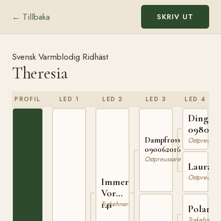
← Tillbaka
SKRIV UT
Svensk Varmblodig Ridhäst
Theresia
PROFIL
LED 1
LED 2
LED 3
LED 4
Dingo
098079
Dampfross
Ostpreussar
090062016
Ostpreussare
Laura
Ostpreussar
Immer
Voran
141
Trakehner
Polarfi
Trakehner