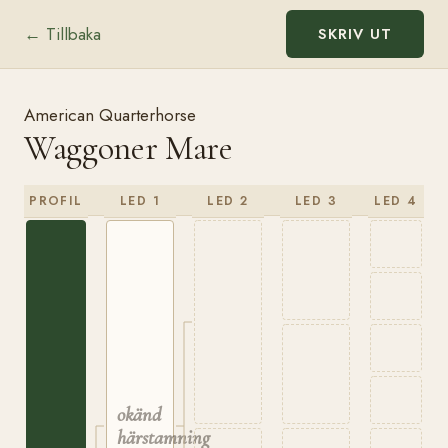
← Tillbaka
SKRIV UT
American Quarterhorse
Waggoner Mare
PROFIL
LED 1
LED 2
LED 3
LED 4
okänd
härstamning