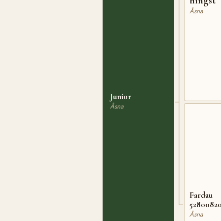
hingst
Åsna
Junior
Åsna
Fardau
5280082
Åsna