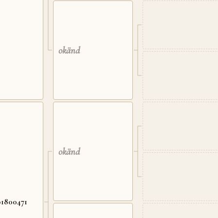
okänd
okänd
01800471