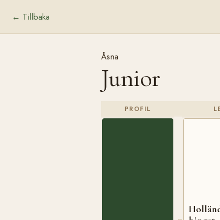
← Tillbaka
Åsna
Junior
PROFIL
L
Hollän