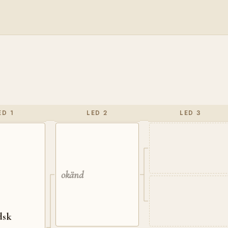
ED 1
LED 2
LED 3
okänd
dsk