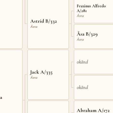
Fraxinus Alfredo
A/281
Åsna
Astrid B/332
Åsna
Åsa B/329
Åsna
okänd
Jack A/335
Åsna
okänd
a
Abraham A/172