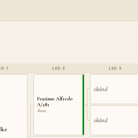
ED 1
LED 2
LED 3
okänd
Fraxinus Alfredo
A/281
Åsna
okänd
lke