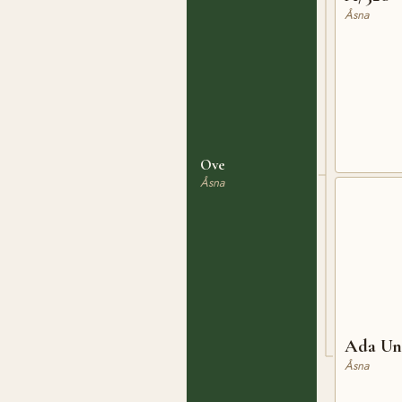
Åsna
Ove
Åsna
Ada Un
Åsna