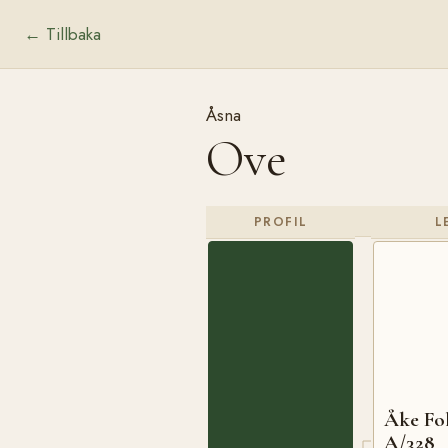
← Tillbaka
Åsna
Ove
PROFIL
L
Åke Fo
A/328