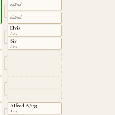
okänd
okänd
Elvis
Åsna
Siv
Åsna
Alfred A/135
Åsna