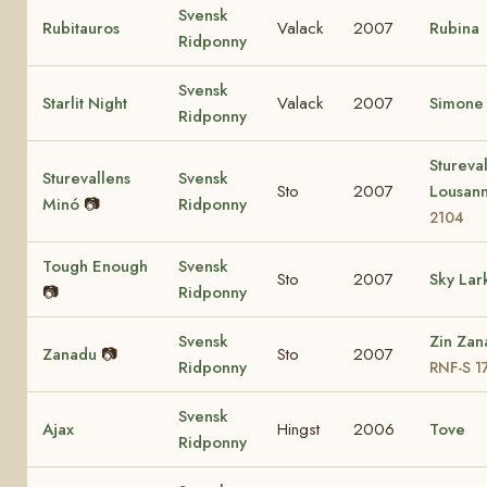
Svensk
Rubitauros
Valack
2007
Rubina
Ridponny
Svensk
Starlit Night
Valack
2007
Simone
Ridponny
Stureva
Sturevallens
Svensk
Sto
2007
Lousan
Minó
📷
Ridponny
2104
Tough Enough
Svensk
Sto
2007
Sky Lar
📷
Ridponny
Svensk
Zin Zan
Zanadu
📷
Sto
2007
Ridponny
RNF-S 1
Svensk
Ajax
Hingst
2006
Tove
Ridponny