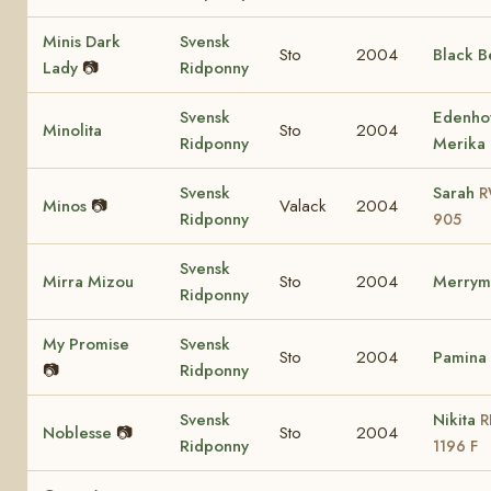
Minis Dark
Svensk
Sto
2004
Black B
Lady
📷
Ridponny
Svensk
Edenho
Minolita
Sto
2004
Ridponny
Merika
Svensk
Sarah
R
Minos
📷
Valack
2004
Ridponny
905
Svensk
Mirra Mizou
Sto
2004
Merrym
Ridponny
My Promise
Svensk
Sto
2004
Pamina
📷
Ridponny
Svensk
Nikita
R
Noblesse
📷
Sto
2004
Ridponny
1196 F