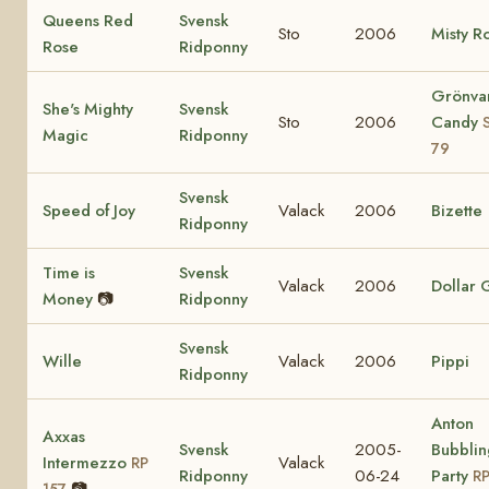
Queens Red
Svensk
Sto
2006
Misty R
Rose
Ridponny
Grönva
She's Mighty
Svensk
Sto
2006
Candy
Magic
Ridponny
79
Svensk
Speed of Joy
Valack
2006
Bizette
Ridponny
Time is
Svensk
Valack
2006
Dollar G
Money
📷
Ridponny
Svensk
Wille
Valack
2006
Pippi
Ridponny
Anton
Axxas
Svensk
2005-
Bubblin
Intermezzo
Valack
RP
Ridponny
06-24
Party
RP