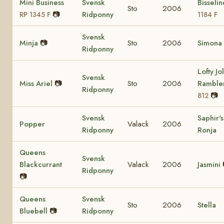
Mini Business
Svensk
Bisseli
Sto
2006
📷
Ridponny
RP 1345 F
1184 F
Svensk
Minja
📷
Sto
2006
Simona
Ridponny
Lofty Jol
Svensk
Miss Ariel
📷
Sto
2006
Ramble
Ridponny
📷
812
Svensk
Saphir's
Popper
Valack
2006
Ridponny
Ronja
Queens
Svensk
Blackcurrant
Valack
2006
Jasmini
Ridponny
📷
Queens
Svensk
Sto
2006
Stella
Bluebell
📷
Ridponny