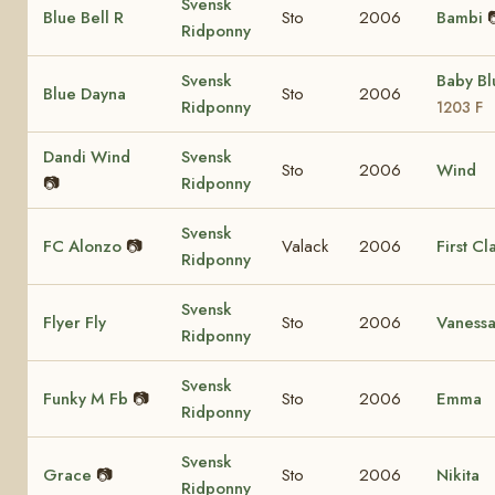
Svensk
Blue Bell R
Sto
2006
Bambi
Ridponny
Svensk
Baby B
Blue Dayna
Sto
2006
Ridponny
1203 F
Dandi Wind
Svensk
Sto
2006
Wind
📷
Ridponny
Svensk
FC Alonzo
📷
Valack
2006
First Cl
Ridponny
Svensk
Flyer Fly
Sto
2006
Vaness
Ridponny
Svensk
Funky M Fb
📷
Sto
2006
Emma
Ridponny
Svensk
Grace
📷
Sto
2006
Nikita
Ridponny