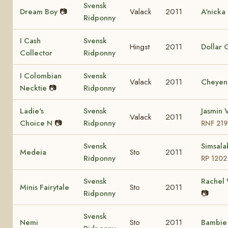
Svensk
Dream Boy
📷
Valack
2011
A'nicka
Ridponny
I Cash
Svensk
Hingst
2011
Dollar G
Collector
Ridponny
I Colombian
Svensk
Valack
2011
Cheyen
Necktie
📷
Ridponny
Ladie's
Svensk
Jasmin V
Valack
2011
Choice N
📷
Ridponny
RNF 21
Svensk
Simsala
Medeia
Sto
2011
Ridponny
RP 1202
Svensk
Rachel
Minis Fairytale
Sto
2011
Ridponny
📷
Svensk
Nemi
Sto
2011
Bambi