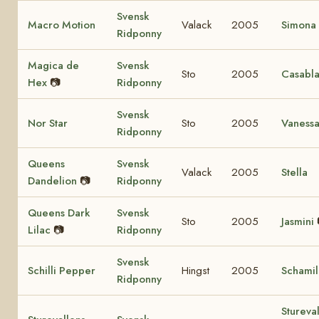
Svensk
Macro Motion
Valack
2005
Simona
Ridponny
Magica de
Svensk
Sto
2005
Casabl
Hex
📷
Ridponny
Svensk
Nor Star
Sto
2005
Vaness
Ridponny
Queens
Svensk
Valack
2005
Stella
Dandelion
📷
Ridponny
Queens Dark
Svensk
Sto
2005
Jasmini
Lilac
📷
Ridponny
Svensk
Schilli Pepper
Hingst
2005
Schamil
Ridponny
Stureva