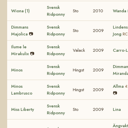
Svensk
Wiona (1)
Sto
2010
Wanda (
Ridponny
Dimmans
Svensk
Lindens
Sto
2009
Majolica
📷
Ridponny
Jong
RC
Ilume le
Svensk
Valack
2009
Carro-L
Mirakulix
📷
Ridponny
Svensk
Dimman
Minos
Hingst
2009
Ridponny
Mirand
Minos
Svensk
Allma
4
Hingst
2009
Lambrusco
Ridponny
📷
Svensk
Miss Liberty
Sto
2009
Lina
Ridponny
Ängvakt