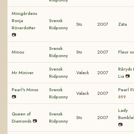
Ridponny
Minigårdens
Ronja
Svensk
Sto
2007
Zäta
Rövardotter
Ridponny
📷
Svensk
Minou
Sto
2007
Fleur xx
Ridponny
Svensk
Råryds 
Mr Miniver
Valack
2007
Ridponny
Lia
📷
Pearl's Minos
Svensk
Pearl
R
Valack
2007
📷
Ridponny
899
Lady
Queen of
Svensk
Sto
2007
Bumble
Diamonds
📷
Ridponny
📷