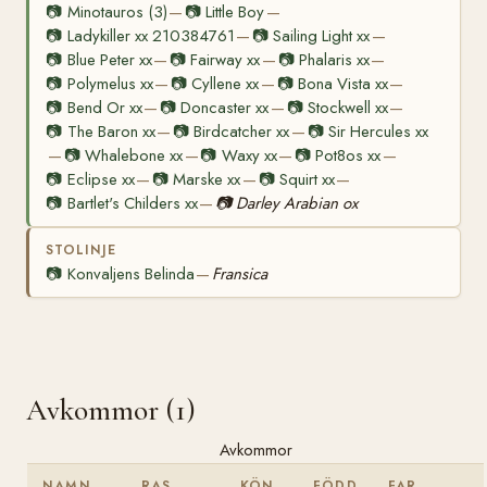
📷
Minotauros (3)
📷
Little Boy
—
—
📷
Ladykiller xx 210384761
📷
Sailing Light xx
—
—
📷
Blue Peter xx
📷
Fairway xx
📷
Phalaris xx
—
—
—
📷
Polymelus xx
📷
Cyllene xx
📷
Bona Vista xx
—
—
—
📷
Bend Or xx
📷
Doncaster xx
📷
Stockwell xx
—
—
—
📷
The Baron xx
📷
Birdcatcher xx
📷
Sir Hercules xx
—
—
📷
Whalebone xx
📷
Waxy xx
📷
Pot8os xx
—
—
—
—
📷
Eclipse xx
📷
Marske xx
📷
Squirt xx
—
—
—
📷
Bartlet's Childers xx
📷
Darley Arabian ox
—
STOLINJE
📷
Konvaljens Belinda
Fransica
—
Avkommor (1)
Avkommor
NAMN
RAS
KÖN
FÖDD
FAR