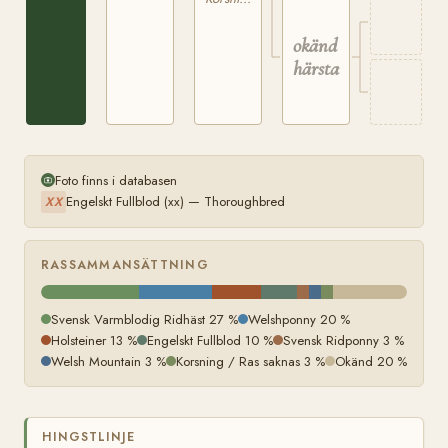
okänd
härstamning
Foto finns i databasen
Engelskt Fullblod (xx) — Thoroughbred
XX
RASSAMMANSÄTTNING
Svensk Varmblodig Ridhäst 27 %
Welshponny 20 %
Holsteiner 13 %
Engelskt Fullblod 10 %
Svensk Ridponny 3 %
Welsh Mountain 3 %
Korsning / Ras saknas 3 %
Okänd 20 %
HINGSTLINJE