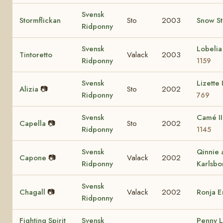
Svensk
Stormflickan
Sto
2003
Snow S
Ridponny
Svensk
Lobeli
Tintoretto
Valack
2003
Ridponny
1159
Svensk
Lizette 
Alizia
📷
Sto
2002
Ridponny
769
Svensk
Camé I
Capella
📷
Sto
2002
Ridponny
1145
Svensk
Qinnie 
Capone
📷
Valack
2002
Ridponny
Karlsbo
Svensk
Chagall
📷
Valack
2002
Ronja 
Ridponny
Fighting Spirit
Svensk
Penny 