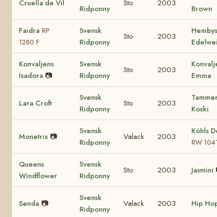
Cruella de Vil
Sto
2003
Ridponny
Brown
Faidra
Svensk
Hemby
RP
Sto
2003
Ridponny
Edelwe
1280 F
Konvaljens
Svensk
Konvalj
Sto
2003
Isadora
📷
Ridponny
Emma
Svensk
Tamme
Lara Croft
Sto
2003
Ridponny
Koski
Svensk
Köhls D
Monetrix
📷
Valack
2003
Ridponny
RW 104
Queens
Svensk
Sto
2003
Jasmini
Windflower
Ridponny
Svensk
Senda
📷
Valack
2003
Hip Ho
Ridponny