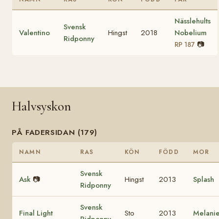
Nässlehults
Svensk
Valentino
Hingst
2018
Nobelium
Ridponny
📷
RP 187
Halvsyskon
PÅ FADERSIDAN (179)
NAMN
RAS
KÖN
FÖDD
MOR
Svensk
Ask
📷
Hingst
2013
Splash
Ridponny
Svensk
Final Light
Sto
2013
Melani