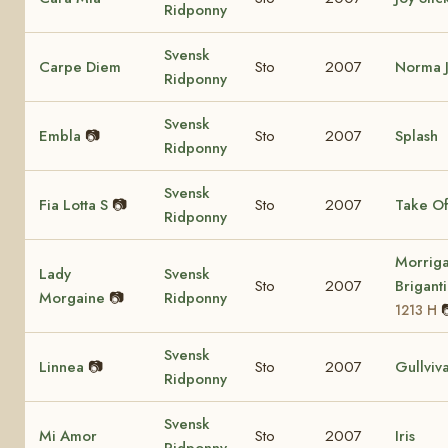
Ridponny
Svensk
Carpe Diem
Sto
2007
Norma 
Ridponny
Svensk
Embla
📷
Sto
2007
Splash
Ridponny
Svensk
Fia Lotta S
📷
Sto
2007
Take Of
Ridponny
Morrig
Lady
Svensk
Sto
2007
Brigant
Morgaine
📷
Ridponny
1213 H
Svensk
Linnea
📷
Sto
2007
Gullviv
Ridponny
Svensk
Mi Amor
Sto
2007
Iris