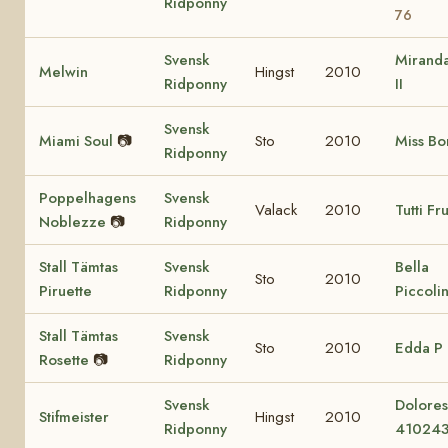
Ridponny
76
Svensk
Miranda
Melwin
Hingst
2010
Ridponny
II
Svensk
Miami Soul
📷
Sto
2010
Miss Bo
Ridponny
Poppelhagens
Svensk
Valack
2010
Tutti Fru
Noblezze
📷
Ridponny
Stall Tämtas
Svensk
Bella
Sto
2010
Piruette
Ridponny
Piccoli
Stall Tämtas
Svensk
Sto
2010
Edda P
Rosette
📷
Ridponny
Svensk
Dolore
Stifmeister
Hingst
2010
Ridponny
41024