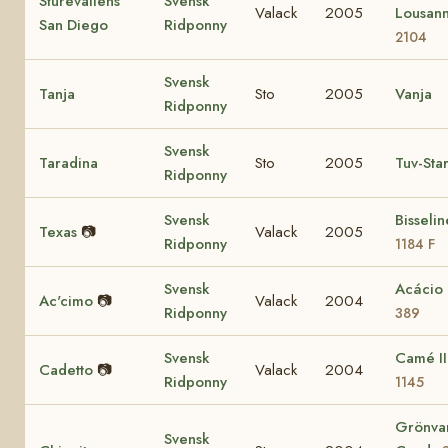
Sturevallens
Svensk
Valack
2005
Lousan
San Diego
Ridponny
2104
Svensk
Tanja
Sto
2005
Vanja
Ridponny
Svensk
Taradina
Sto
2005
Tuv-Sta
Ridponny
Svensk
Bisseli
Texas
📷
Valack
2005
Ridponny
1184 F
Svensk
Acácio
Ac'cimo
📷
Valack
2004
Ridponny
389
Svensk
Camé I
Cadetto
📷
Valack
2004
Ridponny
1145
Grönva
Svensk