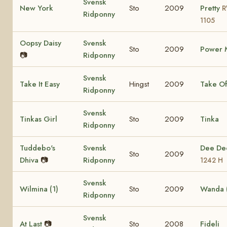
Svensk
New York
Sto
2009
Pretty
Ridponny
1105
Oopsy Daisy
Svensk
Sto
2009
Power M
📷
Ridponny
Svensk
Take It Easy
Hingst
2009
Take Of
Ridponny
Svensk
Tinkas Girl
Sto
2009
Tinka
Ridponny
Tuddebo's
Svensk
Dee D
Sto
2009
Dhiva
📷
Ridponny
1242 H
Svensk
Wilmina (1)
Sto
2009
Wanda (
Ridponny
Svensk
At Last
📷
Sto
2008
Fideli