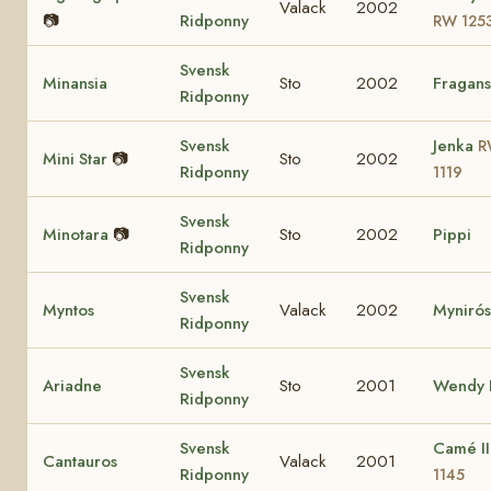
Valack
2002
📷
Ridponny
RW 125
Svensk
Minansia
Sto
2002
Fragans
Ridponny
Svensk
Jenka
R
Mini Star
📷
Sto
2002
Ridponny
1119
Svensk
Minotara
📷
Sto
2002
Pippi
Ridponny
Svensk
Myntos
Valack
2002
Myniró
Ridponny
Svensk
Ariadne
Sto
2001
Wendy I
Ridponny
Svensk
Camé I
Cantauros
Valack
2001
Ridponny
1145