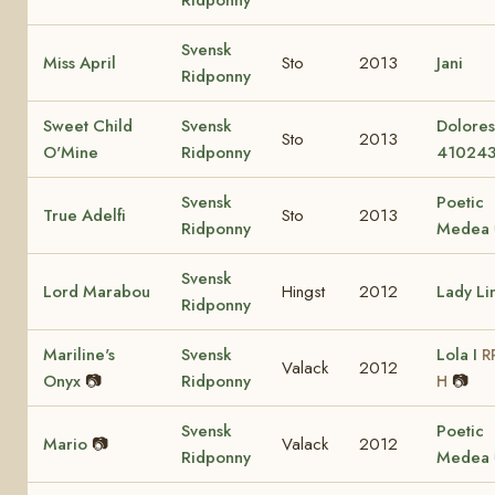
Ridponny
Svensk
Miss April
Sto
2013
Jani
Ridponny
Sweet Child
Svensk
Dolore
Sto
2013
O'Mine
Ridponny
41024
Svensk
Poetic
True Adelfi
Sto
2013
Ridponny
Medea
Svensk
Lord Marabou
Hingst
2012
Lady Li
Ridponny
Mariline's
Svensk
Lola I
R
Valack
2012
Onyx
📷
Ridponny
📷
H
Svensk
Poetic
Mario
📷
Valack
2012
Ridponny
Medea