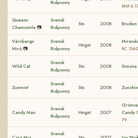
Ridponny
RNF-S 1
Queens
Svensk
Sto
2008
Bruden
Chamomile
📷
Ridponny
Värnbergs
Svensk
Mirand
Hingst
2008
Miró
📷
Ridponny
RC 136
Svensk
Wild Cat
Sto
2008
Simona
Ridponny
Svensk
Zunmint
Sto
2008
Zunzhi
Ridponny
Grönva
Svensk
Candy Man
Hingst
2007
Candy
Ridponny
79
Svensk
Cara Mia
Sto
2007
Joy Stic