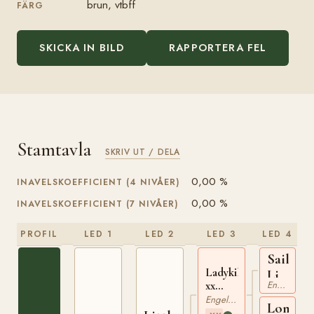
brun, vtbff
FÄRG
SKICKA IN BILD
RAPPORTERA FEL
Stamtavla
SKRIV UT / DELA
0,00 %
INAVELSKOEFFICIENT (4 NIVÅER)
0,00 %
INAVELSKOEFFICIENT (7 NIVÅER)
PROFIL
LED 1
LED 2
LED 3
LED 4
Sailing
Ladykiller
Light
Engelskt Fullblod
xx
xx
210384761
Engelskt Fullblod
Lone