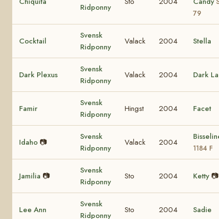
Chiquita
Sto
2004
Candy
Ridponny
79
Svensk
Cocktail
Valack
2004
Stella
Ridponny
Svensk
Dark Plexus
Valack
2004
Dark La
Ridponny
Svensk
Famir
Hingst
2004
Facet
Ridponny
Svensk
Bisseli
Idaho
📷
Valack
2004
Ridponny
1184 F
Svensk
Jamilia
📷
Sto
2004
Ketty
📷
Ridponny
Svensk
Lee Ann
Sto
2004
Sadie
Ridponny