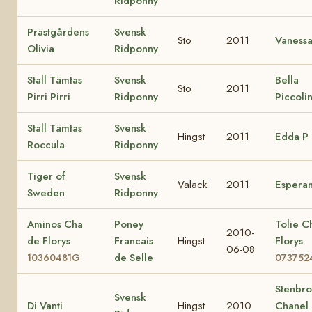
Ridponny
Prästgårdens
Svensk
Sto
2011
Vaness
Olivia
Ridponny
Stall Tämtas
Svensk
Bella
Sto
2011
Pirri Pirri
Ridponny
Piccoli
Stall Tämtas
Svensk
Hingst
2011
Edda P
Roccula
Ridponny
Tiger of
Svensk
Valack
2011
Espera
Sweden
Ridponny
Aminos Cha
Poney
Tolie C
2010-
de Florys
Francais
Hingst
Florys
06-08
de Selle
10360481G
073752
Stenbr
Svensk
Di Vanti
Hingst
2010
Chanel