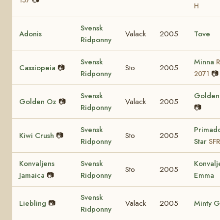
📷
157
H
Svensk
Adonis
Valack
2005
Tove
Ridponny
Svensk
Minna
Cassiopeia
📷
Sto
2005
Ridponny
📷
2071
Svensk
Golden 
Golden Oz
📷
Valack
2005
Ridponny
📷
Svensk
Primad
Kiwi Crush
📷
Sto
2005
Ridponny
Star
SFR
Konvaljens
Svensk
Konvalj
Sto
2005
Jamaica
📷
Ridponny
Emma
Svensk
Liebling
📷
Valack
2005
Minty G
Ridponny