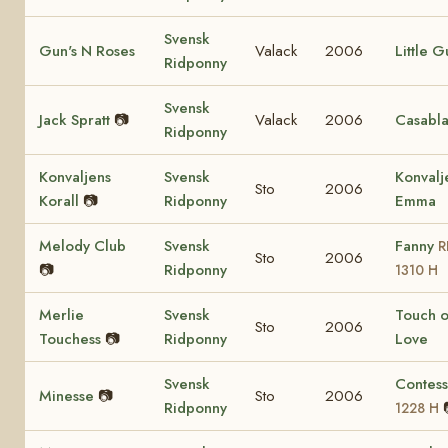
Svensk
Gun's N Roses
Valack
2006
Little G
Ridponny
Svensk
Jack Spratt
📷
Valack
2006
Casabl
Ridponny
Konvaljens
Svensk
Konvalj
Sto
2006
Korall
📷
Ridponny
Emma
Melody Club
Svensk
Fanny
R
Sto
2006
📷
Ridponny
1310 H
Merlie
Svensk
Touch o
Sto
2006
Touchess
📷
Ridponny
Love
Svensk
Contes
Minesse
📷
Sto
2006
Ridponny
1228 H