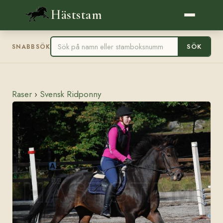
Häststam
SÖK
SNABBSÖK
Raser
›
Svensk Ridponny