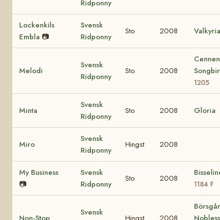
Ridponny
Lockenkils
Svensk
Sto
2008
Valkyri
Embla
📷
Ridponny
Cennen
Svensk
Melodi
Sto
2008
Songbi
Ridponny
1205
Svensk
Minta
Sto
2008
Gloria
Ridponny
Svensk
Miro
Hingst
2008
Ridponny
My Business
Svensk
Bisseli
Sto
2008
📷
Ridponny
1184 F
Börsgå
Svensk
Non-Stop
Hingst
2008
Nobles