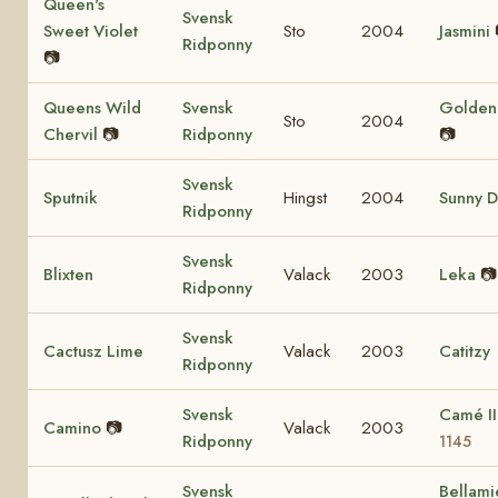
Queen's
Svensk
Sweet Violet
Sto
2004
Jasmini
Ridponny
📷
Queens Wild
Svensk
Golden 
Sto
2004
Chervil
📷
Ridponny
📷
Svensk
Sputnik
Hingst
2004
Sunny D
Ridponny
Svensk
Blixten
Valack
2003
Leka
📷
Ridponny
Svensk
Cactusz Lime
Valack
2003
Catitzy
Ridponny
Svensk
Camé I
Camino
📷
Valack
2003
Ridponny
1145
Svensk
Bellami