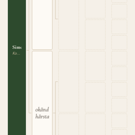
Simone
Korsning / Ras saknas
okänd
härstamning