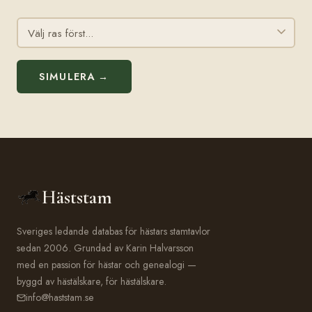
SIMULERA →
Häststam
Sveriges ledande databas för hästars stamtavlor
sedan 2006. Grundad av Karin Halvarsson
med en passion för hästar och genealogi —
byggd av hästälskare, för hästälskare.
info@haststam.se