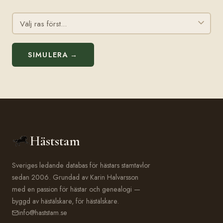
SIMULERA →
Häststam
Sveriges ledande databas för hästars stamtavlor
sedan 2006. Grundad av Karin Halvarsson
med en passion för hästar och genealogi —
byggd av hästälskare, för hästälskare.
info@haststam.se