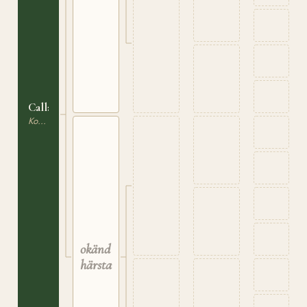
Calla
Korsning / Ras saknas
okänd
härstamning