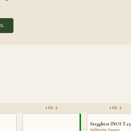
EL
LED 2
LED 3
Steggbest (NO) T-23
Kallblodig Travare