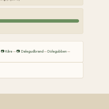
📷
Kåre
📷
Dalegudbrand
Dölegubben
—
—
—
—