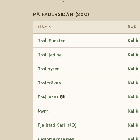
PÅ FADERSIDAN (200)
NAMN
RAS
Troll Punkten
Kallb
Troll Jadina
Kallb
Trollpysen
Kallb
Trollfrökna
Kallb
Frej Jahna
📷
Kallb
Mynt
Kallb
Fjellstad Kari (NO)
Kallb
Pastorsexpressen
Kallb