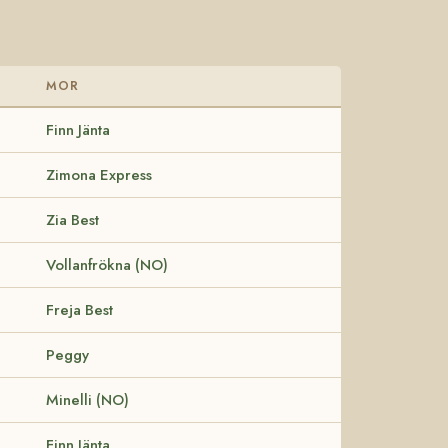
MOR
Finn Jänta
Zimona Express
Zia Best
Vollanfrökna (NO)
Freja Best
Peggy
Minelli (NO)
Finn Jänta