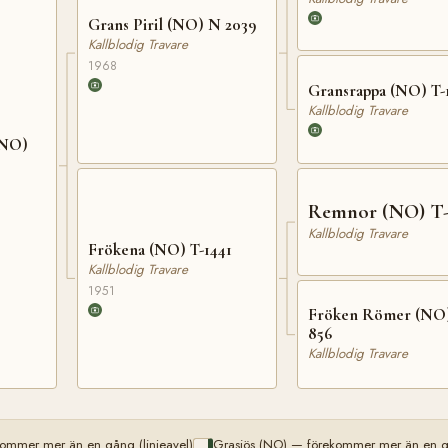
Grans Piril (NO) N 2039
Kallblodig Travare
1968
Gransrappa (NO) T-
Kallblodig Travare
(NO)
Remnor (NO) T-
Kallblodig Travare
Frökena (NO) T-1441
Kallblodig Travare
1951
Fröken Römer (NO)
856
Kallblodig Travare
ommer mer än en gång (linjeavel)
Grasiös (NO) — förekommer mer än en gå