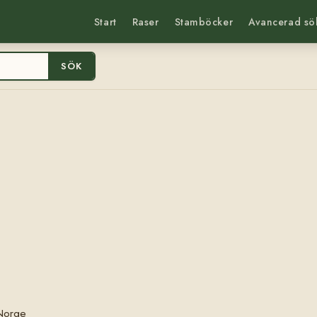
Start
Raser
Stamböcker
Avancerad sö
SÖK
 Norge