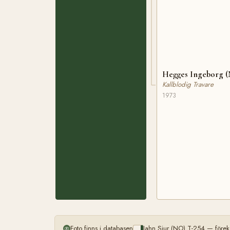
Hegges Ingeborg 
Kallblodig Travare
1973
Foto finns i databasen
Jahn Sjur (NO) T-254 — förek