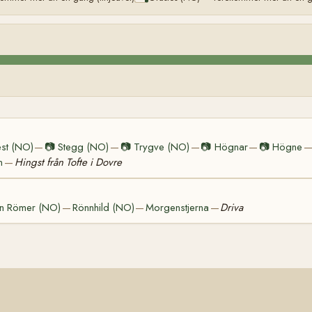
st (NO)
📷
Stegg (NO)
📷
Trygve (NO)
📷
Högnar
📷
Högne
—
—
—
—
n
Hingst från Tofte i Dovre
—
en Römer (NO)
Rönnhild (NO)
Morgenstjerna
Driva
—
—
—