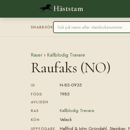
Häststam
SNABBSÖK
Raser
›
Kallblodig Travare
Raufaks (NO)
N-85-0935
ID
1985
FÖDD
AVLIDEN
Kallblodig Travare
RAS
Valack
KÖN
Hallfrid & John Gröndahl, Steinkjer,
UPPFÖDARE