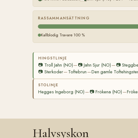
RASSAMMANSÄTTNING
Kallblodig Travare 100 %
HINGSTLINJE
📷
Troll Jahn (NO)
📷
Jahn Sjur (NO)
📷
Steggbe
—
—
📷
Sterkoder
Toftebrun
Den gamle Toftehingste
—
—
STOLINJE
Hegges Ingeborg (NO)
📷
Frökena (NO)
Frök
—
—
Halvsyskon