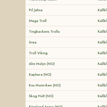
Pil Jahna
Kallb
Mega Troll
Kallb
Tingbackens Trolla
Kallb
Svea
Kallb
Troll Viking
Kallb
Alm Molyn (NO)
Kallb
Kaphera (NO)
Kallb
Kos Mumriken (NO)
Kallb
Skog Holt (NO)
Kallb
Föynland Annie (NO)
Kallb