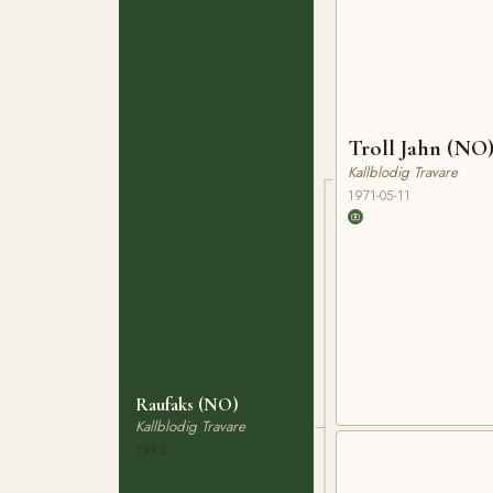
Troll Jahn (NO
Kallblodig Travare
1971-05-11
Raufaks (NO)
Kallblodig Travare
1985