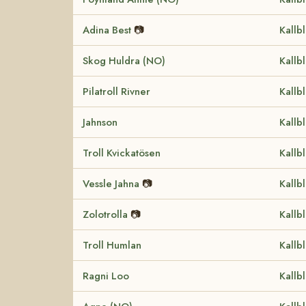
Adina Best
📷
Kallb
Skog Huldra (NO)
Kallb
Pilatroll Rivner
Kallb
Jahnson
Kallb
Troll Kvickatösen
Kallb
Vessle Jahna
📷
Kallb
Zolotrolla
📷
Kallb
Troll Humlan
Kallb
Ragni Loo
Kallb