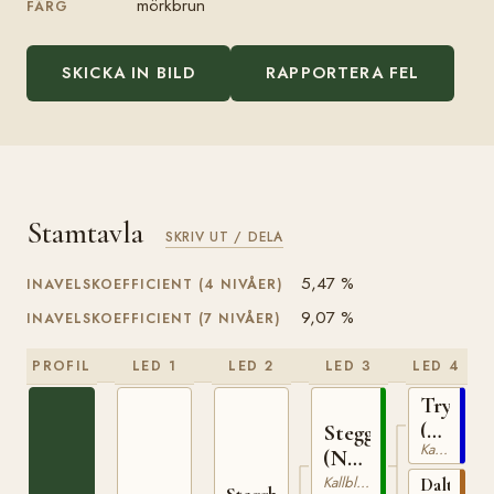
mörkbrun
FÄRG
SKICKA IN BILD
RAPPORTERA FEL
Stamtavla
SKRIV UT / DELA
5,47 %
INAVELSKOEFFICIENT (4 NIVÅER)
9,07 %
INAVELSKOEFFICIENT (7 NIVÅER)
PROFIL
LED 1
LED 2
LED 3
LED 4
Trygve
(NO)
Stegg
Kallblodig Travare
T-
(NO)
66
T-
Kallblodig Travare
Dalterna