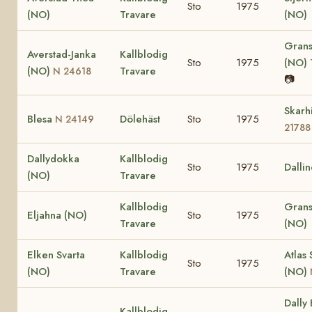
Sto
1975
(NO)
Travare
(NO)
Grans
Averstad-Janka
Kallblodig
Sto
1975
(NO)
(NO)
Travare
N 24618
📷
Skarh
Blesa
Dölehäst
Sto
1975
N 24149
21788
Dallydokka
Kallblodig
Sto
1975
Dalli
(NO)
Travare
Kallblodig
Grans
Eljahna (NO)
Sto
1975
Travare
(NO)
Elken Svarta
Kallblodig
Atlas 
Sto
1975
(NO)
Travare
(NO)
Dally
Kallblodig