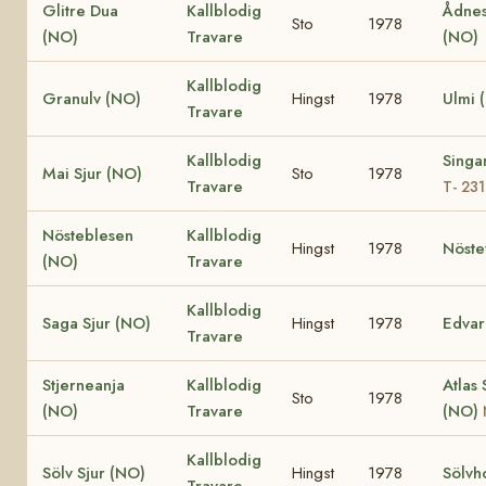
Glitre Dua
Kallblodig
Ådnes
Sto
1978
(NO)
Travare
(NO)
Kallblodig
Granulv (NO)
Hingst
1978
Ulmi 
Travare
Kallblodig
Singa
Mai Sjur (NO)
Sto
1978
Travare
T- 23
Nösteblesen
Kallblodig
Hingst
1978
Nöste
(NO)
Travare
Kallblodig
Saga Sjur (NO)
Hingst
1978
Edvar
Travare
Stjerneanja
Kallblodig
Atlas 
Sto
1978
(NO)
Travare
(NO)
Kallblodig
Sölv Sjur (NO)
Hingst
1978
Sölvh
Travare