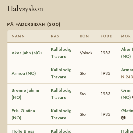
Halvsyskon
PÅ FADERSIDAN (200)
NAMN
RAS
KÖN
FÖDD
MOR
Kallblodig
Aker
Aker Jahn (NO)
Valack
1983
Travare
(NO)
Kallblodig
Arma
Armoa (NO)
Sto
1983
Travare
N 243
Brenne Jahnni
Kallblodig
Grini
Sto
1983
(NO)
Travare
(NO)
Frk. Glatina
Kallblodig
Glati
Sto
1983
(NO)
Travare
📷
Holte Blesa
Kallblodig
Holte