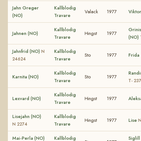
Jahn Greger
Kallblodig
Valack
1977
Vikto
(NO)
Travare
Kallblodig
Grinis
Jahnen (NO)
Hingst
1977
Travare
(NO)
Jahnfrid (NO)
Kallblodig
N
Sto
1977
Frida
Travare
24624
Kallblodig
Randi
Karnita (NO)
Sto
1977
Travare
T- 23
Kallblodig
Lexvard (NO)
Hingst
1977
Aleks
Travare
Lisejahn (NO)
Kallblodig
Hingst
1977
Lise
N
Travare
N 2274
Mai-Perla (NO)
Kallblodig
Siglil