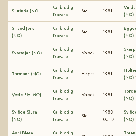
Kallblodig
Vinda
Sjurinda (NO)
Sto
1981
Travare
(NO)
Strand Jensi
Kallblodig
Egged
Sto
1981
(NO)
Travare
(NO)
Kallblodig
Skar
Svartejan (NO)
Valack
1981
Travare
(NO)
Kallblodig
Holte
Tormann (NO)
Hingst
1981
Travare
(NO)
Kallblodig
Torden
Vesle Fly (NO)
Valack
1981
Travare
(NO)
Sylfide Sjura
Kallblodig
1980-
Sylfid
Sto
(NO)
Travare
05-17
(NO)
Anni Blesa
Kallblodig
Toten