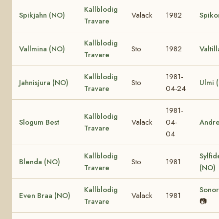
Kallblodig
Spikjahn (NO)
Valack
1982
Spiko
Travare
Kallblodig
Vallmina (NO)
Sto
1982
Valtil
Travare
Kallblodig
1981-
Jahnisjura (NO)
Sto
Ulmi 
Travare
04-24
1981-
Kallblodig
Slogum Best
Valack
04-
Andr
Travare
04
Kallblodig
Sylfid
Blenda (NO)
Sto
1981
Travare
(NO)
Kallblodig
Sonor
Even Braa (NO)
Valack
1981
Travare
📷