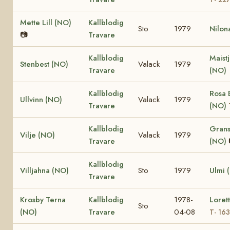
Mette Lill (NO)
Kallblodig
Sto
1979
Nilon
📷
Travare
Kallblodig
Maist
Stenbest (NO)
Valack
1979
Travare
(NO)
Kallblodig
Rosa 
Ullvinn (NO)
Valack
1979
Travare
(NO)
Kallblodig
Grans
Vilje (NO)
Valack
1979
Travare
(NO)
Kallblodig
Villjahna (NO)
Sto
1979
Ulmi 
Travare
Krosby Terna
Kallblodig
1978-
Loret
Sto
(NO)
Travare
04-08
T- 16