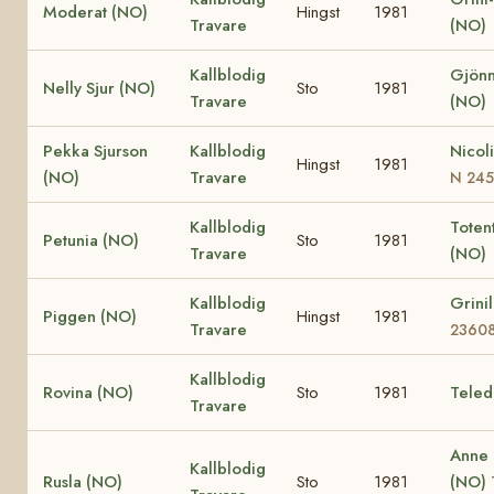
Moderat (NO)
Hingst
1981
Travare
(NO)
Kallblodig
Gjönn
Nelly Sjur (NO)
Sto
1981
Travare
(NO)
Pekka Sjurson
Kallblodig
Nicol
Hingst
1981
(NO)
Travare
N 24
Kallblodig
Totent
Petunia (NO)
Sto
1981
Travare
(NO)
Kallblodig
Grini
Piggen (NO)
Hingst
1981
Travare
2360
Kallblodig
Rovina (NO)
Sto
1981
Teled
Travare
Anne
Kallblodig
Rusla (NO)
Sto
1981
(NO)