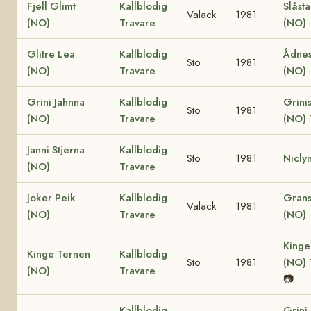
Fjell Glimt
Kallblodig
Slåst
Valack
1981
(NO)
Travare
(NO)
Glitre Lea
Kallblodig
Ådnes
Sto
1981
(NO)
Travare
(NO)
Grini Jahnna
Kallblodig
Grinis
Sto
1981
(NO)
Travare
(NO)
Janni Stjerna
Kallblodig
Sto
1981
Nicly
(NO)
Travare
Joker Peik
Kallblodig
Grans
Valack
1981
(NO)
Travare
(NO)
Kinge
Kinge Ternen
Kallblodig
Sto
1981
(NO)
(NO)
Travare
📷
Kallblodig
Grini