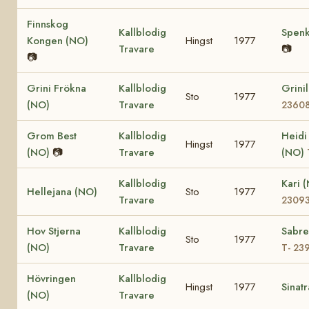
Finnskog
Kallblodig
Spenk
Kongen (NO)
Hingst
1977
Travare
📷
📷
Grini Frökna
Kallblodig
Grini
Sto
1977
(NO)
Travare
2360
Grom Best
Kallblodig
Heidi
Hingst
1977
(NO)
📷
Travare
(NO)
Kallblodig
Kari 
Hellejana (NO)
Sto
1977
Travare
2309
Hov Stjerna
Kallblodig
Sabre
Sto
1977
(NO)
Travare
T- 23
Hövringen
Kallblodig
Hingst
1977
Sinat
(NO)
Travare