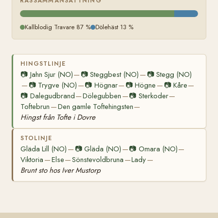
RASSAMMANSÄTTNING
Kallblodig Travare 87 %
Dölehäst 13 %
HINGSTLINJE
📷
Jahn Sjur (NO)
📷
Steggbest (NO)
📷
Stegg (NO)
—
—
📷
Trygve (NO)
📷
Högnar
📷
Högne
📷
Kåre
—
—
—
—
—
📷
Dalegudbrand
Dölegubben
📷
Sterkoder
—
—
—
Toftebrun
Den gamle Toftehingsten
—
—
Hingst från Tofte i Dovre
STOLINJE
Gläda Lill (NO)
📷
Gläda (NO)
📷
Omara (NO)
—
—
—
Viktoria
Else
Sönstevoldbruna
Lady
—
—
—
—
Brunt sto hos Iver Mustorp