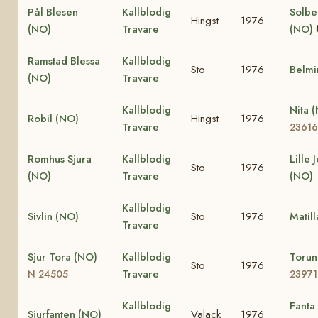
Pål Blesen
Kallblodig
Solbe
Hingst
1976
(NO)
Travare
(NO)
Ramstad Blessa
Kallblodig
Sto
1976
Belmi
(NO)
Travare
Kallblodig
Nita 
Robil (NO)
Hingst
1976
Travare
23616
Romhus Sjura
Kallblodig
Lille 
Sto
1976
(NO)
Travare
(NO)
Kallblodig
Sivlin (NO)
Sto
1976
Matil
Travare
Sjur Tora (NO)
Kallblodig
Toru
Sto
1976
Travare
N 24505
23971
Kallblodig
Fanta
Sjurfanten (NO)
Valack
1976