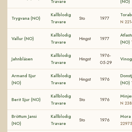
Travare
(NO)
Kallblodig
Torab
Trygvana (NO)
Sto
1977
Travare
N 221
Kallblodig
Atlast
Vallur (NO)
Hingst
1977
Travare
(NO)
Kallblodig
1976-
Jahnbläsen
Hingst
Vinog
Travare
05-29
Armand Sjur
Kallblodig
Donst
Hingst
1976
(NO)
Travare
(NO)
Kallblodig
Minje
Berit Sjur (NO)
Sto
1976
Travare
N 238
Bröttum Jansi
Kallblodig
Mora
Sto
1976
(NO)
Travare
2297