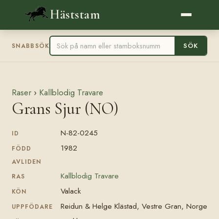
Häststam
SÖK
SNABBSÖK
Raser
›
Kallblodig Travare
Grans Sjur (NO)
N-82-0245
ID
1982
FÖDD
AVLIDEN
Kallblodig Travare
RAS
Valack
KÖN
Reidun & Helge Klästad, Vestre Gran, Norge
UPPFÖDARE