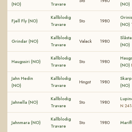
Sto
1980
(NO)
Travare
(NO)
Kallblodig
Grinis
Fjell Fly (NO)
Sto
1980
Travare
(NO)
Kallblodig
Slåst
Grindar (NO)
Valack
1980
Travare
(NO)
Kallblodig
Haugs
Haugssiri (NO)
Sto
1980
Travare
(NO)
Jahn Hedin
Kallblodig
Skar
Hingst
1980
(NO)
Travare
(NO)
Kallblodig
Lupin
Jahnella (NO)
Sto
1980
Travare
N 241
Kallblodig
Jahnmara (NO)
Sto
1980
Marif
Travare