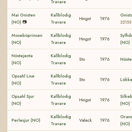
Travare
Mai Gnisten
Kallblodig
Gnist
Hingst
1976
(NO)
📷
Travare
22153
Moseböprinsen
Kallblodig
Sylfid
Hingst
1976
(NO)
Travare
(NO)
Nöstejenta
Kallblodig
Sto
1976
Nöste
(NO)
Travare
Opsahl Lise
Kallblodig
Sto
1976
Lökke
(NO)
Travare
Opsahl Sjur
Kallblodig
Silke
Hingst
1976
(NO)
Travare
(NO)
Kallblodig
Grans
Perlesjur (NO)
Valack
1976
Travare
(NO)