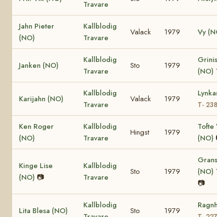
Travare
Jahn Pieter
Kallblodig
Valack
1979
Vy (N
(NO)
Travare
Kallblodig
Grinis
Janken (NO)
Sto
1979
Travare
(NO)
Kallblodig
Lynka
Karijahn (NO)
Valack
1979
Travare
T- 23
Ken Roger
Kallblodig
Tofte 
Hingst
1979
(NO)
Travare
(NO)
Grans
Kinge Lise
Kallblodig
Sto
1979
(NO)
(NO)
📷
Travare
📷
Kallblodig
Ragnh
Lita Blesa (NO)
Sto
1979
Travare
T- 22