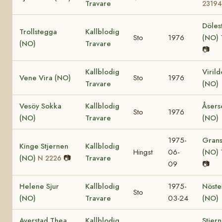
Travare
23194
Döles
Trollstegga
Kallblodig
Sto
1976
(NO)
(NO)
Travare
📷
Kallblodig
Viril
Vene Vira (NO)
Sto
1976
Travare
(NO)
Vesöy Sokka
Kallblodig
Åsers
Sto
1976
(NO)
Travare
(NO)
1975-
Grans
Kinge Stjernen
Kallblodig
Hingst
06-
(NO)
(NO)
📷
Travare
N 2226
09
📷
Helene Sjur
Kallblodig
1975-
Nöste
Sto
(NO)
Travare
03-24
(NO)
Averstad Thea
Kallblodig
Stjer