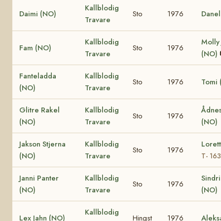
Kallblodig
Daimi (NO)
Sto
1976
Danel
Travare
Kallblodig
Molly
Fam (NO)
Sto
1976
Travare
(NO)
Fanteladda
Kallblodig
Sto
1976
Tomi 
(NO)
Travare
Glitre Rakel
Kallblodig
Ådnes
Sto
1976
(NO)
Travare
(NO)
Jakson Stjerna
Kallblodig
Loret
Sto
1976
(NO)
Travare
T- 16
Janni Panter
Kallblodig
Sindr
Sto
1976
(NO)
Travare
(NO)
Kallblodig
Lex Jahn (NO)
Hingst
1976
Aleks