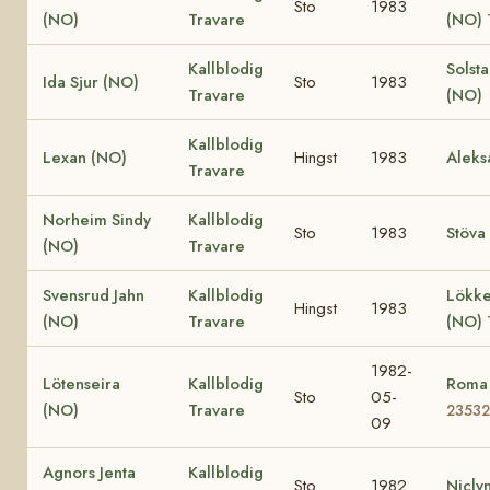
Sto
1983
(NO)
Travare
(NO)
Kallblodig
Solst
Ida Sjur (NO)
Sto
1983
Travare
(NO)
Kallblodig
Lexan (NO)
Hingst
1983
Aleks
Travare
Norheim Sindy
Kallblodig
Sto
1983
Stöva
(NO)
Travare
Svensrud Jahn
Kallblodig
Lökke
Hingst
1983
(NO)
Travare
(NO)
1982-
Lötenseira
Kallblodig
Roma
Sto
05-
(NO)
Travare
23532
09
Agnors Jenta
Kallblodig
Sto
1982
Nicly