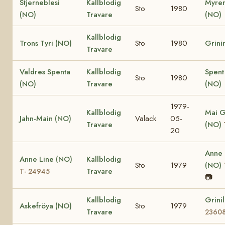
Stjerneblesi
Kallblodig
Myren
Sto
1980
(NO)
Travare
(NO)
Kallblodig
Trons Tyri (NO)
Sto
1980
Grini
Travare
Valdres Spenta
Kallblodig
Spent
Sto
1980
(NO)
Travare
(NO)
1979-
Kallblodig
Mai G
Jahn-Main (NO)
Valack
05-
Travare
(NO)
20
Anne
Anne Line (NO)
Kallblodig
Sto
1979
(NO)
Travare
T- 24945
📷
Kallblodig
Grini
Askefröya (NO)
Sto
1979
Travare
2360