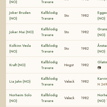
(NO)
Travare
Joker Bruden
Kallblodig
Egged
Sto
1982
(NO)
Travare
(NO)
Kallblodig
Grans
Joker Mai (NO)
Sto
1982
Travare
(NO)
Kolkinn Vesla
Kallblodig
Ånsta
Sto
1982
(NO)
Travare
(NO)
Kallblodig
Glati
Kraft (NO)
Hingst
1982
Travare
📷
Kallblodig
Karvi
Lia Jahn (NO)
Valack
1982
Travare
N 24
Norheim Solo
Kallblodig
Norhe
Valack
1982
(NO)
Travare
(NO)