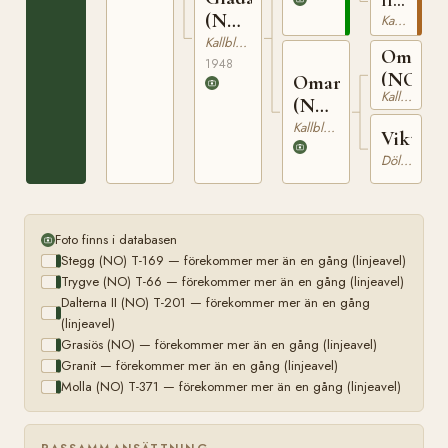
II
169
(NO)
(NO)
Kallblodig Travare
T-
T-
Kallblodig Travare
Omerg
201
1276
1948
(NO)
Omara
Kallblodig Travare
(NO)
T-
Kallblodig Travare
Viktori
854
Dölehäst
Foto finns i databasen
Stegg (NO) T-169 — förekommer mer än en gång (linjeavel)
Trygve (NO) T-66 — förekommer mer än en gång (linjeavel)
Dalterna II (NO) T-201 — förekommer mer än en gång
(linjeavel)
Grasiös (NO) — förekommer mer än en gång (linjeavel)
Granit — förekommer mer än en gång (linjeavel)
Molla (NO) T-371 — förekommer mer än en gång (linjeavel)