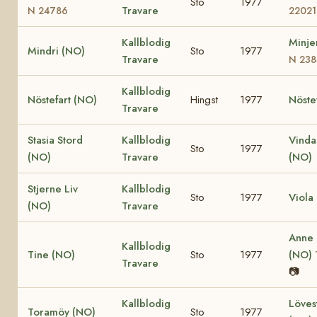
Sto
1977
Travare
N 24786
22021
Kallblodig
Minje
Mindri (NO)
Sto
1977
Travare
N 238
Kallblodig
Nöstefart (NO)
Hingst
1977
Nöste
Travare
Stasia Stord
Kallblodig
Vinda
Sto
1977
(NO)
Travare
(NO)
Stjerne Liv
Kallblodig
Sto
1977
Viola
(NO)
Travare
Anne
Kallblodig
Tine (NO)
Sto
1977
(NO)
Travare
📷
Kallblodig
Löves
Toramöy (NO)
Sto
1977