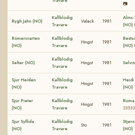
Travare
📷
Kallblodig
Alms-
Rygh Jahn (NO)
Valack
1981
Travare
(NO)
Römersvarten
Kallblodig
Bests
Hingst
1981
(NO)
Travare
(NO)
Kallblodig
Selter (NO)
Hingst
1981
Selvi
Travare
Sjur Heiden
Kallblodig
Heidi
Hingst
1981
(NO)
Travare
(NO)
Sjur Pieter
Kallblodig
Roma
Hingst
1981
(NO)
Travare
23532
Sjur Sylfida
Kallblodig
Stjern
Sto
1981
(NO)
Travare
(NO)