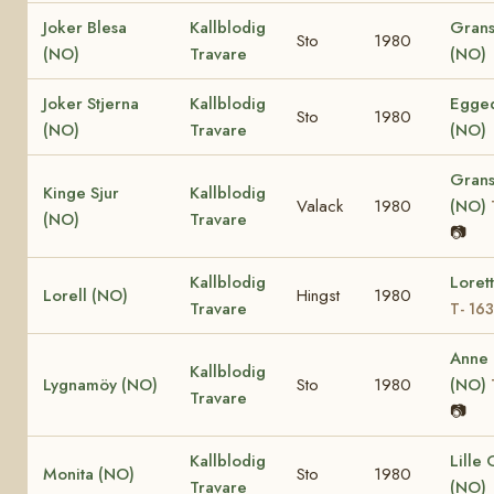
Joker Blesa
Kallblodig
Grans
Sto
1980
(NO)
Travare
(NO)
Joker Stjerna
Kallblodig
Egged
Sto
1980
(NO)
Travare
(NO)
Grans
Kinge Sjur
Kallblodig
Valack
1980
(NO)
(NO)
Travare
📷
Kallblodig
Loret
Lorell (NO)
Hingst
1980
Travare
T- 16
Anne
Kallblodig
Lygnamöy (NO)
Sto
1980
(NO)
Travare
📷
Kallblodig
Lille
Monita (NO)
Sto
1980
Travare
(NO)