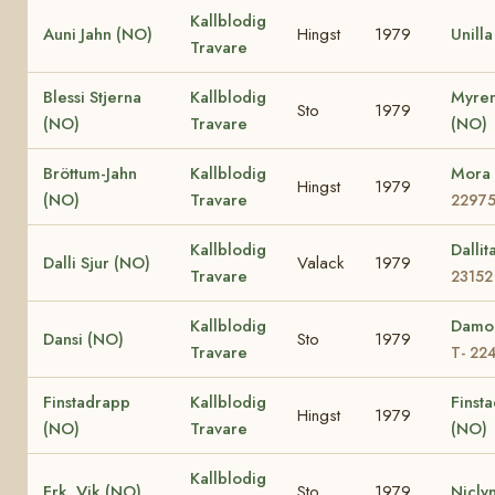
Kallblodig
Auni Jahn (NO)
Hingst
1979
Unill
Travare
Blessi Stjerna
Kallblodig
Myren
Sto
1979
(NO)
Travare
(NO)
Bröttum-Jahn
Kallblodig
Mora
Hingst
1979
(NO)
Travare
2297
Kallblodig
Dalli
Dalli Sjur (NO)
Valack
1979
Travare
23152
Kallblodig
Damo
Dansi (NO)
Sto
1979
Travare
T- 22
Finstadrapp
Kallblodig
Finsta
Hingst
1979
(NO)
Travare
(NO)
Kallblodig
Frk. Vik (NO)
Sto
1979
Nicly