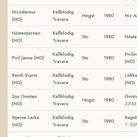
Nicodemus
Kallblodig
Hingst
1980
Nic-A
(NO)
Travare
Nöstestjernen
Kallblodig
Sto
1980
Nöste
(NO)
Travare
Kallblodig
Pirils
Piril Janne (NO)
Sto
1980
Travare
(NO)
Reinli Svarta
Kallblodig
Lökke
Sto
1980
(NO)
Travare
(NO)
Sjur Gnisten
Kallblodig
Gnist
Hingst
1980
(NO)
Travare
22153
Stjerne Leika
Kallblodig
Ragnh
Sto
1980
(NO)
Travare
T- 22