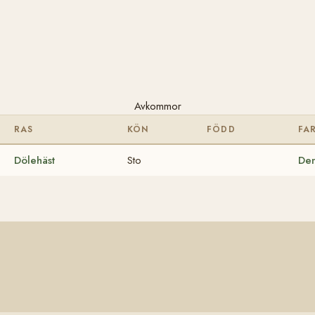
Avkommor
RAS
KÖN
FÖDD
FA
Dölehäst
Sto
Den