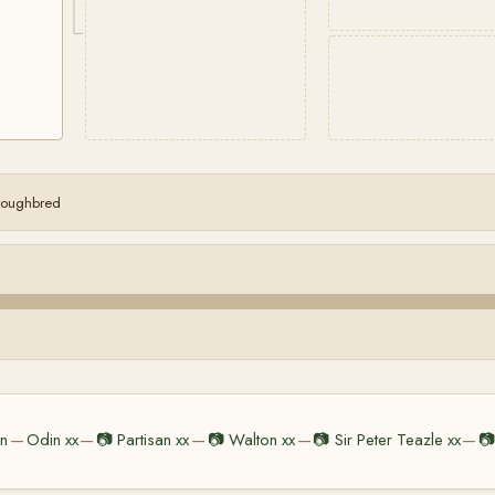
oroughbred
n
Odin xx
📷
Partisan xx
📷
Walton xx
📷
Sir Peter Teazle xx
📷
—
—
—
—
—