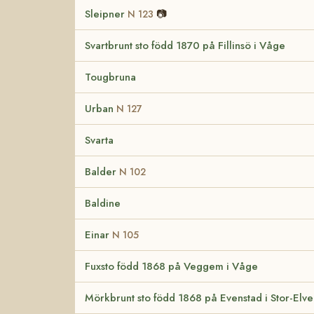
Sleipner
📷
N 123
Svartbrunt sto född 1870 på Fillinsö i Våge
Tougbruna
Urban
N 127
Svarta
Balder
N 102
Baldine
Einar
N 105
Fuxsto född 1868 på Veggem i Våge
Mörkbrunt sto född 1868 på Evenstad i Stor-Elv