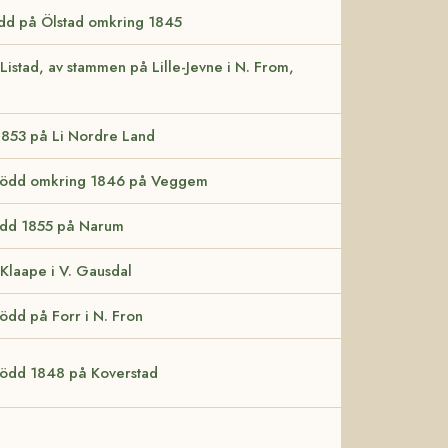
ödd på Ölstad omkring 1845
Listad, av stammen på Lille-Jevne i N. From,
 1853 på Li Nordre Land
 född omkring 1846 på Veggem
född 1855 på Narum
 Klaape i V. Gausdal
ödd på Forr i N. Fron
född 1848 på Koverstad