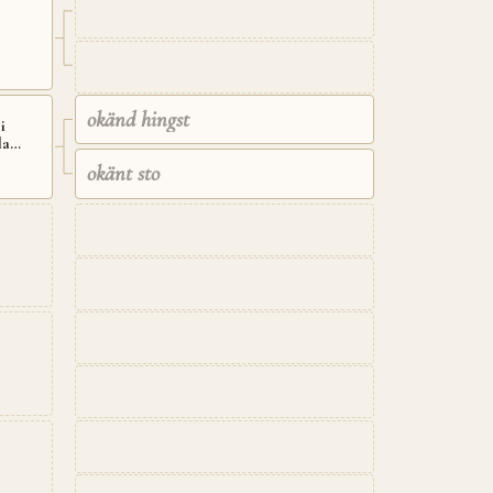
okänd hingst
i
la
okänt sto