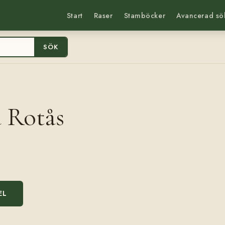
Start
Raser
Stamböcker
Avancerad sö
SÖK
å Rotås
EL