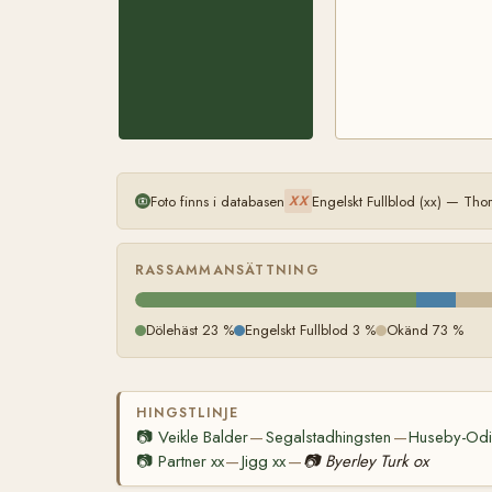
Foto finns i databasen
Engelskt Fullblod (xx) — Th
XX
RASSAMMANSÄTTNING
Dölehäst 23 %
Engelskt Fullblod 3 %
Okänd 73 %
HINGSTLINJE
📷
Veikle Balder
Segalstadhingsten
Huseby-Odi
—
—
📷
Partner xx
Jigg xx
📷
Byerley Turk ox
—
—