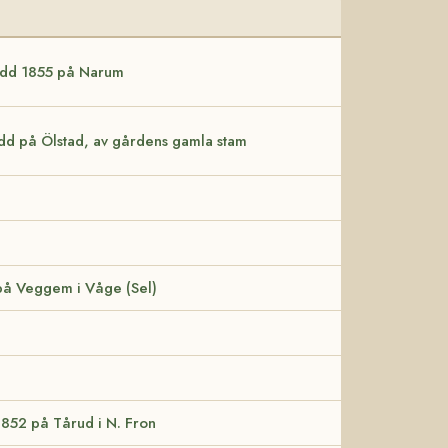
född 1855 på Narum
ödd på Ölstad, av gårdens gamla stam
 på Veggem i Våge (Sel)
1852 på Tårud i N. Fron