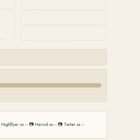
Highflyer xx
📷
Herod xx
📷
Tartar xx
—
—
—