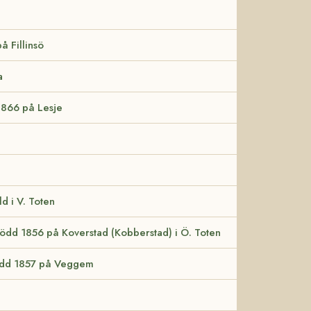
å Fillinsö
a
 1866 på Lesje
ld i V. Toten
född 1856 på Koverstad (Kobberstad) i Ö. Toten
född 1857 på Veggem