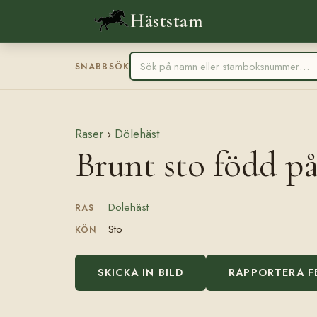
Häststam
SNABBSÖK
Raser
›
Dölehäst
Brunt sto född p
Dölehäst
RAS
Sto
KÖN
SKICKA IN BILD
RAPPORTERA F