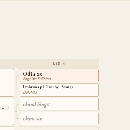
LED 4
Odin xx
Engelskt Fullblod
Lysbruna på Huseby i Stange
Dölehäst
okänd hingst
usdal
okänt sto