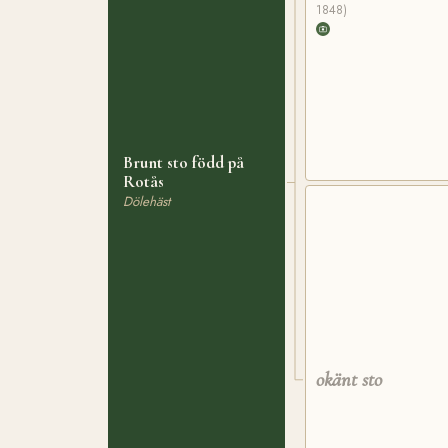
1848)
Brunt sto född på
Rotås
Dölehäst
okänt sto