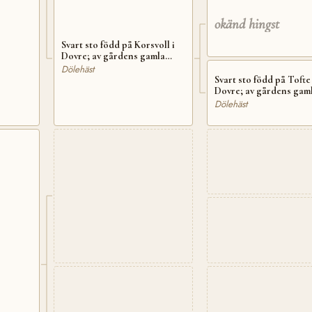
okänd hingst
Svart sto född på Korsvoll i
Dovre; av gårdens gamla
stam
Dölehäst
Svart sto född på Tofte 
Dovre; av gårdens gam
stam
Dölehäst