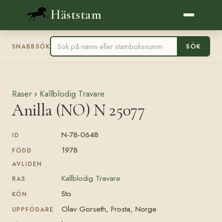
Häststam
SÖK
SNABBSÖK
Raser
›
Kallblodig Travare
Anilla (NO) N 25077
N-78-0648
ID
1978
FÖDD
AVLIDEN
Kallblodig Travare
RAS
Sto
KÖN
Olav Gorseth, Frosta, Norge
UPPFÖDARE