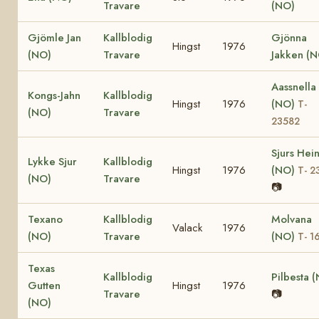
Travare
(NO)
Gjömle Jan
Kallblodig
Gjönna
Hingst
1976
(NO)
Travare
Jakken (
Aassnella
Kongs-Jahn
Kallblodig
Hingst
1976
(NO)
T-
(NO)
Travare
23582
Sjurs Hei
Lykke Sjur
Kallblodig
Hingst
1976
(NO)
T- 2
(NO)
Travare
📷
Texano
Kallblodig
Molvana
Valack
1976
(NO)
Travare
(NO)
T- 1
Texas
Kallblodig
Pilbesta 
Gutten
Hingst
1976
Travare
📷
(NO)