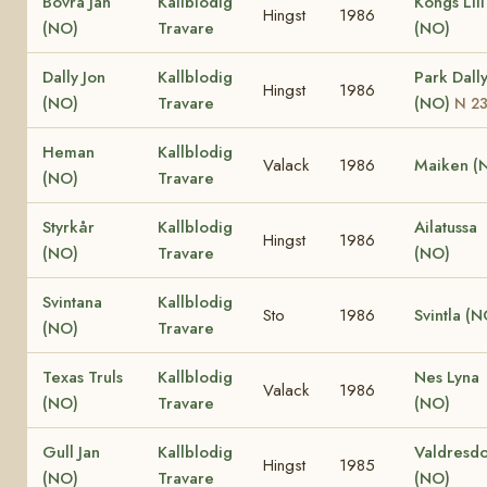
Bövra Jan
Kallblodig
Kongs Lill
Hingst
1986
(NO)
Travare
(NO)
Dally Jon
Kallblodig
Park Dall
Hingst
1986
(NO)
Travare
(NO)
N 2
Heman
Kallblodig
Valack
1986
Maiken (
(NO)
Travare
Styrkår
Kallblodig
Ailatussa
Hingst
1986
(NO)
Travare
(NO)
Svintana
Kallblodig
Sto
1986
Svintla (N
(NO)
Travare
Texas Truls
Kallblodig
Nes Lyna
Valack
1986
(NO)
Travare
(NO)
Gull Jan
Kallblodig
Valdresd
Hingst
1985
(NO)
Travare
(NO)