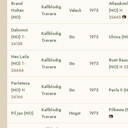
Brand
Atlasskim
Kallblodig
Holtan
Valack
1975
(NO)
N
Travare
(NO)
📷
22465
Dalsvinni
Kallblodig
(NO)
Sto
1975
Ulvina (N
T-
Travare
24158
Nes Laila
Kallblodig
Rusti Bau
(NO)
Sto
1975
T-
Travare
(NO)
N 2
24664
Perletexa
Kallblodig
(NO)
Sto
1975
Perla II (
N
Travare
24166
Kallblodig
Pilbesta 
Pil Jan (NO)
Hingst
1975
Travare
📷