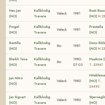
Nes Jan
Kallblodig
Rusti Bau
Valack
1981
(NO)
Travare
(NO)
N 2
Pingel
Kallblodig
Prestella
Valack
1981
(NO)
Travare
(NO)
Rantilla
Kallblodig
Donn Rik
Sto
1981
(NO)
Travare
(NO)
N 2
Bleikli Texa
Kallblodig
1980-
Haakine 
Sto
(NO)
Travare
07-03
T- 23967
Nitabless
Jan Nitro
Kallblodig
Valack
1980
(NO)
T-
(NO)
Travare
24492
Jan Sigvart
Kallblodig
Stjernegli
Valack
1980
(NO)
Travare
(NO)