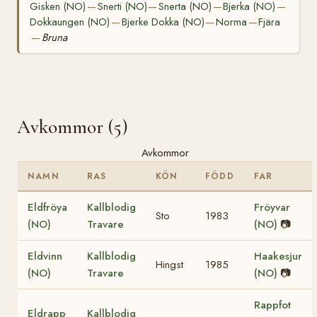
Gisken (NO)
Snerti (NO)
Snerta (NO)
Bjerka (NO)
—
—
—
—
Dokkaungen (NO)
Bjerke Dokka (NO)
Norma
Fjära
—
—
—
Bruna
—
Avkommor (5)
Avkommor
NAMN
RAS
KÖN
FÖDD
FAR
Eldfröya
Kallblodig
Fröyvar
Sto
1983
(NO)
Travare
(NO)
📷
Eldvinn
Kallblodig
Haakesjur
Hingst
1985
(NO)
Travare
(NO)
📷
Rappfot
Eldrapp
Kallblodig