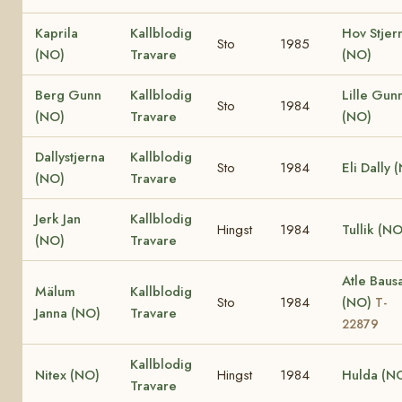
Kaprila
Kallblodig
Hov Stjer
Sto
1985
(NO)
Travare
(NO)
Berg Gunn
Kallblodig
Lille Gun
Sto
1984
(NO)
Travare
(NO)
Dallystjerna
Kallblodig
Sto
1984
Eli Dally 
(NO)
Travare
Jerk Jan
Kallblodig
Hingst
1984
Tullik (NO
(NO)
Travare
Atle Baus
Mälum
Kallblodig
Sto
1984
(NO)
T-
Janna (NO)
Travare
22879
Kallblodig
Nitex (NO)
Hingst
1984
Hulda (N
Travare