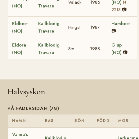
Valack
1986
(NO)
N
(NO)
Travare
📷
2213
Eldbest
Kallblodig
Hambest
Hingst
1987
(NO)
Travare
📷
Eldora
Kallblodig
Glup
Sto
1988
(NO)
Travare
(NO)
📷
Halvsyskon
PÅ FADERSIDAN (78)
NAMN
RAS
KÖN
FÖDD
MOR
Valmo's
Kallblodig
Jerkersne