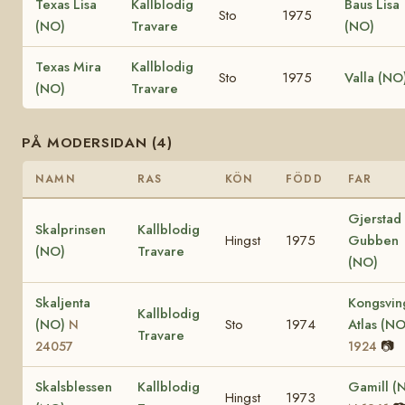
Texas Lisa
Kallblodig
Baus Lisa
Sto
1975
(NO)
Travare
(NO)
Texas Mira
Kallblodig
Sto
1975
Valla (NO
(NO)
Travare
PÅ MODERSIDAN (4)
NAMN
RAS
KÖN
FÖDD
FAR
Gjerstad
Skalprinsen
Kallblodig
Hingst
1975
Gubben
(NO)
Travare
(NO)
Skaljenta
Kongsvin
Kallblodig
(NO)
Sto
1974
Atlas (N
N
Travare
📷
24057
1924
Skalsblessen
Kallblodig
Gamill (
Hingst
1973