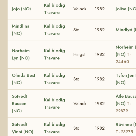
Kallblodig
Jojo (NO)
Valack
1982
Jolise (NO
Travare
Mindlina
Kallblodig
Sto
1982
Mindlyst 
(NO)
Travare
Norheim L
Norheim
Kallblodig
Hingst
1982
(NO)
T-
Lyn (NO)
Travare
24460
Olinda Best
Kallblodig
Tyfon Jen
Sto
1982
(NO)
Travare
(NO)
Sötvedt
Atle Baus
Kallblodig
Bausen
Valack
1982
(NO)
T-
Travare
(NO)
22879
Sötvedt
Kallblodig
Rövinne 
Sto
1982
Vinni (NO)
Travare
T- 23275