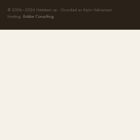
© 2006–2026 Häststam.se · Grundad av Karin Halvarsson
Hosting:
Bobbe Consulting