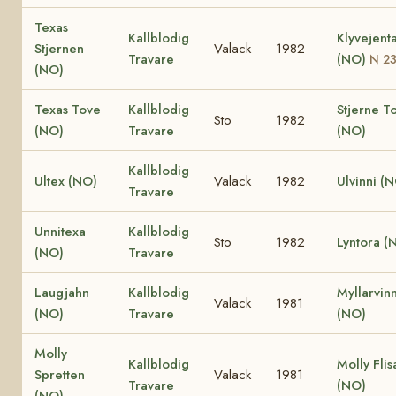
Texas
Kallblodig
Klyvejent
Stjernen
Valack
1982
Travare
(NO)
N 2
(NO)
Texas Tove
Kallblodig
Stjerne T
Sto
1982
(NO)
Travare
(NO)
Kallblodig
Ultex (NO)
Valack
1982
Ulvinni (
Travare
Unnitexa
Kallblodig
Sto
1982
Lyntora (
(NO)
Travare
Laugjahn
Kallblodig
Myllarvinn
Valack
1981
(NO)
Travare
(NO)
Molly
Kallblodig
Molly Flis
Spretten
Valack
1981
Travare
(NO)
(NO)