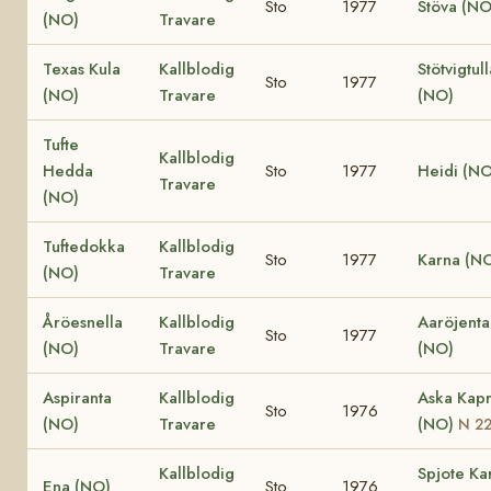
Sto
1977
Stöva (NO
(NO)
Travare
Texas Kula
Kallblodig
Stötvigtull
Sto
1977
(NO)
Travare
(NO)
Tufte
Kallblodig
Hedda
Sto
1977
Heidi (NO
Travare
(NO)
Tuftedokka
Kallblodig
Sto
1977
Karna (N
(NO)
Travare
Åröesnella
Kallblodig
Aaröjenta
Sto
1977
(NO)
Travare
(NO)
Aspiranta
Kallblodig
Aska Kapr
Sto
1976
(NO)
Travare
(NO)
N 2
Kallblodig
Spjote Ka
Ena (NO)
Sto
1976