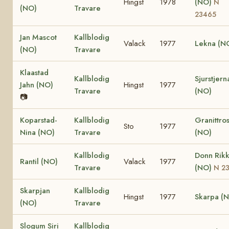
Hingst
1978
(NO)
N
(NO)
Travare
23465
Jan Mascot
Kallblodig
Valack
1977
Lekna (N
(NO)
Travare
Klaastad
Kallblodig
Sjurstjern
Jahn (NO)
Hingst
1977
Travare
(NO)
📷
Koparstad-
Kallblodig
Granittro
Sto
1977
Nina (NO)
Travare
(NO)
Kallblodig
Donn Rik
Rantil (NO)
Valack
1977
Travare
(NO)
N 2
Skarpjan
Kallblodig
Hingst
1977
Skarpa (
(NO)
Travare
Slogum Siri
Kallblodig