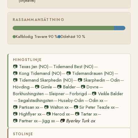
(linjeavel)
RASSAMMANSÄTTNING
Kallblodig Travare 90 %
Dölehäst 10 %
HINGSTLINJE
📷
Texas Jan (NO)
Tidemand Best (NO)
—
—
📷
Kong Tidemand (NO)
📷
Tidemandrauen (NO)
—
—
📷
Tidemand Skarphedin (NO)
📷
Skarphedin
Odin
—
—
—
Hövding
📷
Gimle
📷
Balder
📷
Dovre
—
—
—
—
Borkhushingsten
Sleipner
Forbrigd
📷
Veikle Balder
—
—
—
Segalstadhingsten
Huseby-Odin
Odin xx
—
—
—
—
📷
Partisan xx
📷
Walton xx
📷
Sir Peter Teazle xx
—
—
—
📷
Highflyer xx
📷
Herod xx
📷
Tartar xx
—
—
—
📷
Partner xx
Jigg xx
📷
Byerley Turk ox
—
—
STOLINJE