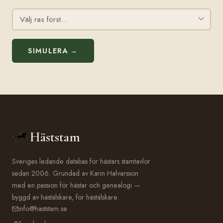
SIMULERA →
Häststam
Sveriges ledande databas för hästars stamtavlor
sedan 2006. Grundad av Karin Halvarsson
med en passion för hästar och genealogi —
byggd av hästälskare, för hästälskare.
info@haststam.se