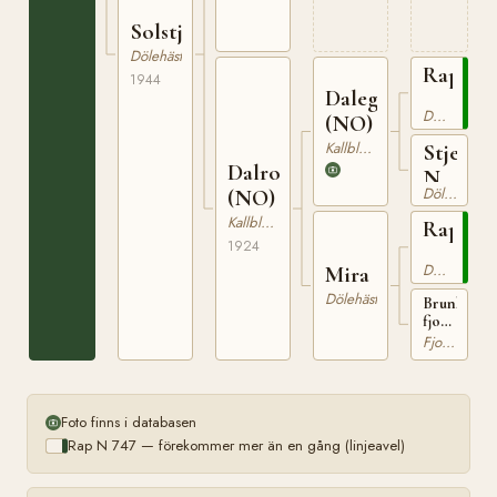
Solstjerna
Dölehäst
Rap
1944
Dalegutten
N
Dölehäst
(NO)
747
Kallblodig Travare
Stjerna
Dalrosa
N
Dölehäst
(NO)
2826
Kallblodig Travare
Rap
1924
N
Dölehäst
Mira
747
Dölehäst
Brunblack
fjordsto
från
Fjordhäst
Romsdal
Foto finns i databasen
Rap N 747 — förekommer mer än en gång (linjeavel)