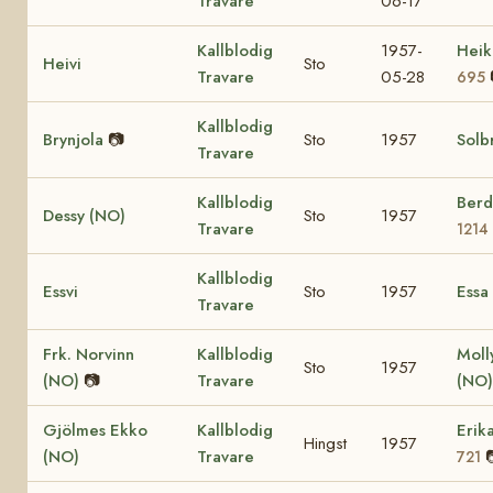
Travare
06-17
Kallblodig
1957-
Heik
Heivi
Sto
Travare
05-28
695
Kallblodig
Brynjola
📷
Sto
1957
Solb
Travare
Kallblodig
Berd
Dessy (NO)
Sto
1957
Travare
1214
Kallblodig
Essvi
Sto
1957
Essa
Travare
Frk. Norvinn
Kallblodig
Molly
Sto
1957
(NO)
📷
Travare
(NO
Gjölmes Ekko
Kallblodig
Erik
Hingst
1957
(NO)
Travare
721