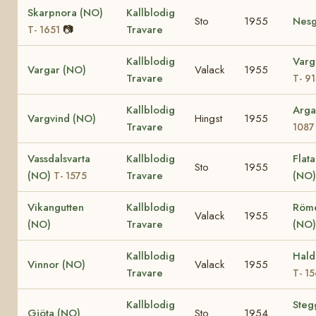
Skarpnora (NO)
Kallblodig
Sto
1955
Nesg
📷
Travare
T- 1651
Kallblodig
Varg
Vargar (NO)
Valack
1955
Travare
T- 9
Kallblodig
Arga
Vargvind (NO)
Hingst
1955
Travare
1087
Vassdalsvarta
Kallblodig
Flat
Sto
1955
(NO)
Travare
(NO)
T- 1575
Vikangutten
Kallblodig
Röm
Valack
1955
(NO)
Travare
(NO)
Kallblodig
Hald
Vinnor (NO)
Valack
1955
Travare
T- 1
Kallblodig
Steg
Gjöta (NO)
Sto
1954