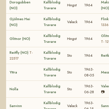
Dorogubben
Kallblodig
Maks
Hingst
1964
(NO)
Travare
(NO)
Gjölmes Hei
Kallblodig
Flin
Valack
1964
(NO)
Travare
1336
Kallblodig
Glit
Glitnor (NO)
Hingst
1964
Travare
T- 12
Reitfly (NO)
Kallblodig
T-
Sto
1964
Reit
Travare
22517
Kallblodig
1963-
Yttra
Sto
Mess
Travare
08-05
Kallblodig
1963-
Vale
Nolla
Sto
Travare
06-28
📷
Kallblodig
1963-
Sanvinn
Valack
Sann
Travare
06-15