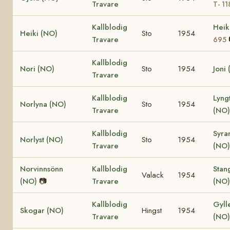
Travare
T- 11
Kallblodig
Heik
Heiki (NO)
Sto
1954
Travare
695
Kallblodig
Nori (NO)
Sto
1954
Joni
Travare
Kallblodig
Lyng
Norlyna (NO)
Sto
1954
Travare
(NO)
Kallblodig
Syra
Norlyst (NO)
Sto
1954
Travare
(NO
Norvinnsönn
Kallblodig
Stan
Valack
1954
(NO)
📷
Travare
(NO
Kallblodig
Gyll
Skogar (NO)
Hingst
1954
Travare
(NO