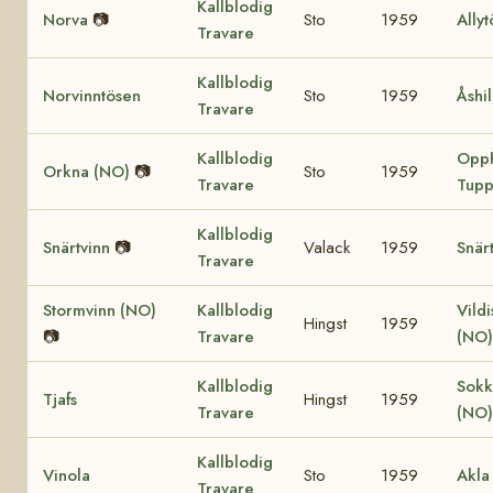
Kallblodig
Norva
📷
Sto
1959
Ally
Travare
Kallblodig
Norvinntösen
Sto
1959
Åshi
Travare
Kallblodig
Opp
Orkna (NO)
📷
Sto
1959
Travare
Tupp
Kallblodig
Snärtvinn
📷
Valack
1959
Snärt
Travare
Stormvinn (NO)
Kallblodig
Vild
Hingst
1959
📷
Travare
(NO)
Kallblodig
Sokk
Tjafs
Hingst
1959
Travare
(NO)
Kallblodig
Vinola
Sto
1959
Akla
Travare