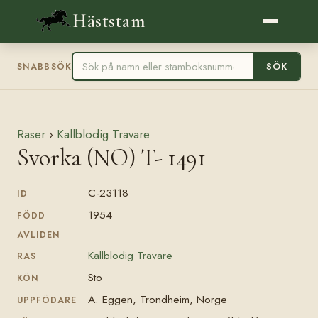
Häststam
SÖK
SNABBSÖK
Raser
›
Kallblodig Travare
Svorka (NO) T- 1491
C-23118
ID
1954
FÖDD
AVLIDEN
Kallblodig Travare
RAS
Sto
KÖN
A. Eggen, Trondheim, Norge
UPPFÖDARE