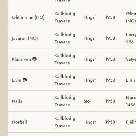
Kallblodig
Glit
Glittervinn (NO)
Hingst
1958
Travare
(NO)
Kallblodig
Lorr
Javaran (NO)
Hingst
1958
Travare
956
Kallblodig
Klarälven
📷
Hingst
1958
Säty
Travare
Kallblodig
Livin
📷
Hingst
1958
Lidi
Travare
Kallblodig
Nors
Naila
Sto
1958
Travare
1486
Kallblodig
Norfjäll
Hingst
1958
Fjäll
Travare