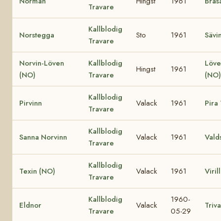
Norman
Hingst
1961
Bras
Travare
Kallblodig
Norstegga
Sto
1961
Sävi
Travare
Norvin-Löven
Kallblodig
Löve
Hingst
1961
(NO)
Travare
(NO
Kallblodig
Pirvinn
Valack
1961
Pira
Travare
Kallblodig
Sanna Norvinn
Valack
1961
Vald
Travare
Kallblodig
Texin (NO)
Valack
1961
Viril
Travare
Kallblodig
1960-
Eldnor
Valack
Triva
Travare
05-29