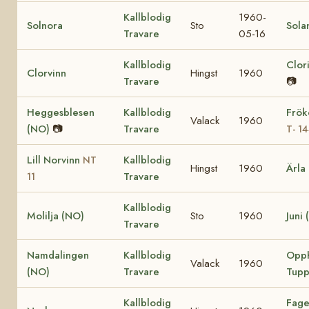
Kallblodig
1960-
Solnora
Sto
Sola
Travare
05-16
Kallblodig
Clor
Clorvinn
Hingst
1960
Travare
📷
Heggesblesen
Kallblodig
Frök
Valack
1960
(NO)
📷
Travare
T- 1
Lill Norvinn
Kallblodig
NT
Hingst
1960
Ärla
Travare
11
Kallblodig
Molilja (NO)
Sto
1960
Juni
Travare
Namdalingen
Kallblodig
Opp
Valack
1960
(NO)
Travare
Tupp
Kallblodig
Fage