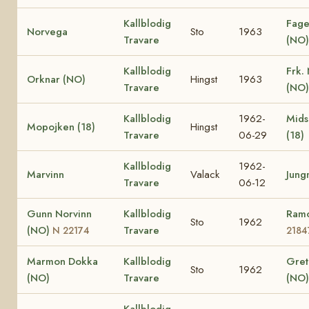
Kallblodig
Fage
Norvega
Sto
1963
Travare
(NO)
Kallblodig
Frk.
Orknar (NO)
Hingst
1963
Travare
(NO)
Kallblodig
1962-
Mid
Mopojken (18)
Hingst
Travare
06-29
(18)
Kallblodig
1962-
Marvinn
Valack
Jung
Travare
06-12
Gunn Norvinn
Kallblodig
Ram
Sto
1962
(NO)
Travare
N 22174
2184
Marmon Dokka
Kallblodig
Gre
Sto
1962
(NO)
Travare
(NO)
Kallblodig