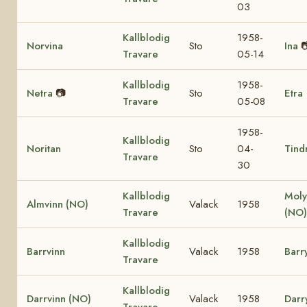
03
Kallblodig
1958-
Norvina
Sto
Ina

Travare
05-14
Kallblodig
1958-
Netra
📷
Sto
Etra
Travare
05-08
1958-
Kallblodig
Noritan
Sto
04-
Tind
Travare
30
Kallblodig
Moly
Almvinn (NO)
Valack
1958
Travare
(NO)
Kallblodig
Barrvinn
Valack
1958
Barr
Travare
Kallblodig
Darrvinn (NO)
Valack
1958
Darr
Travare