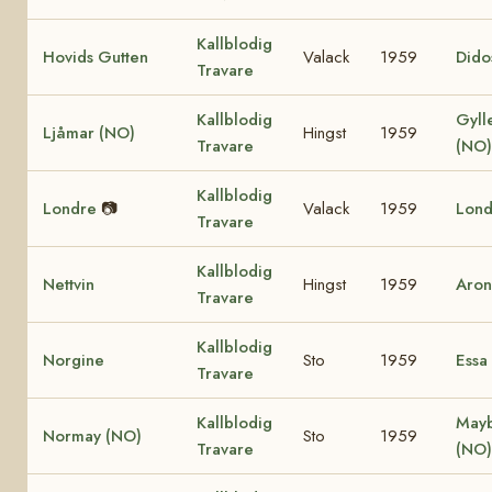
Kallblodig
Hovids Gutten
Valack
1959
Dido
Travare
Kallblodig
Gyll
Ljåmar (NO)
Hingst
1959
Travare
(NO
Kallblodig
Londre
📷
Valack
1959
Lond
Travare
Kallblodig
Nettvin
Hingst
1959
Aron
Travare
Kallblodig
Norgine
Sto
1959
Essa
Travare
Kallblodig
May
Normay (NO)
Sto
1959
Travare
(NO)