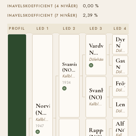
0,00 %
INAVELSKOEFFICIENT (4 NIVÅER)
2,39 %
INAVELSKOEFFICIENT (7 NIVÅER)
PROFIL
LED 1
LED 2
LED 3
LED 4
Dyril
Vardvin
N
Dölehäst
N
1212
1283
Dölehäst
Gaushil
Svanvinn
N
(NO)
Dölehäst
9484
T-133
Kallblodig Travare
Fröy
1934
Svanhilda
Dölehäst
(NO)
Lenda
Kallblodig Travare
Norvinn
Dölehäst
(NO)
T-224
Kallblodig Travare
Alf
1947
Rappo
(NO)
Kallblodig Travare