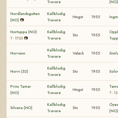
Travare
(NO)
Nordlandsgutten
Kallblodig
Hingst
1955
Ingm
(NO)
📷
Travare
Nortuppa (NO)
Kallblodig
Opp
Sto
1955
📷
Travare
Tupp
T- 1703
Kallblodig
Norvann
Valack
1955
Siml
Travare
Kallblodig
Norvi (52)
Sto
1955
Solov
Travare
Prins Tamar
Kallblodig
Tama
Hingst
1955
(NO)
Travare
T- 1
Kallblodig
Öye
Silvana (NO)
Sto
1955
Travare
(NO