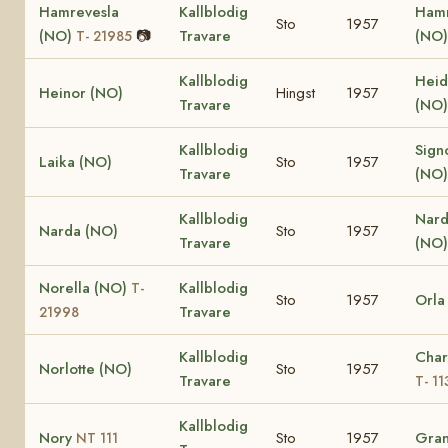
Hamrevesla
Kallblodig
Ham
Sto
1957
(NO)
📷
Travare
(NO
T- 21985
Kallblodig
Heid
Heinor (NO)
Hingst
1957
Travare
(NO
Kallblodig
Sign
Laika (NO)
Sto
1957
Travare
(NO
Kallblodig
Nard
Narda (NO)
Sto
1957
Travare
(NO)
Norella (NO)
Kallblodig
T-
Sto
1957
Orla
Travare
21998
Kallblodig
Char
Norlotte (NO)
Sto
1957
Travare
T- 11
Kallblodig
Nory
Sto
1957
Gran
NT 111