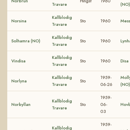
Norbrun
Hingst
1960
Travare
(NO)
Kallblodig
Norsina
Sto
1960
Mess
Travare
Kallblodig
Solhamra (NO)
Sto
1960
Lynh
Travare
Kallblodig
Vindisa
Sto
1960
Disa
Travare
Kallblodig
1959-
Molly
Norlyna
Sto
Travare
06-26
(NO
1959-
Kallblodig
Norbyllan
Sto
06-
Hovb
Travare
03
1959-
Kallblodig