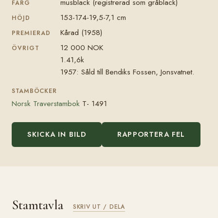
musblack (registrerad som gråblack)
FÄRG
153-174-19,5-7,1 cm
HÖJD
Kårad (1958)
PREMIERAD
12 000 NOK
ÖVRIGT
1.41,6k
1957: Såld till Bendiks Fossen, Jonsvatnet.
STAMBÖCKER
Norsk Traverstambok
T- 1491
SKICKA IN BILD
RAPPORTERA FEL
Stamtavla
SKRIV UT / DELA