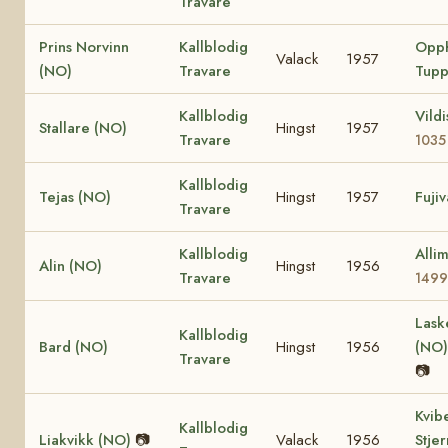
Travare
Prins Norvinn
Kallblodig
Opp
Valack
1957
(NO)
Travare
Tupp
Kallblodig
Vild
Stallare (NO)
Hingst
1957
Travare
1035
Kallblodig
Tejas (NO)
Hingst
1957
Fuji
Travare
Kallblodig
Alli
Alin (NO)
Hingst
1956
Travare
1499
Lask
Kallblodig
Bard (NO)
Hingst
1956
(NO
Travare
📷
Kvib
Kallblodig
Liakvikk (NO)
📷
Valack
1956
Stje