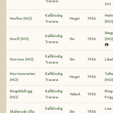
Travare
898
Kallblodig
Helm
Norfinn (NO)
Hingst
1956
Travare
(NO
Steg
Kallblodig
Norill (NO)
Sto
1956
(NO
Travare
📷
Kallblodig
Norvinni (NO)
Sto
1956
Libe
Travare
Norvinnsvarten
Kallblodig
Toft
Hingst
1956
(NO)
Travare
(NO)
Ringdalsfrigg
Kallblodig
Ring
Valack
1956
(NO)
Travare
Frig
Kallblodig
Lise
Skåleruds Ulla
Sto
1956