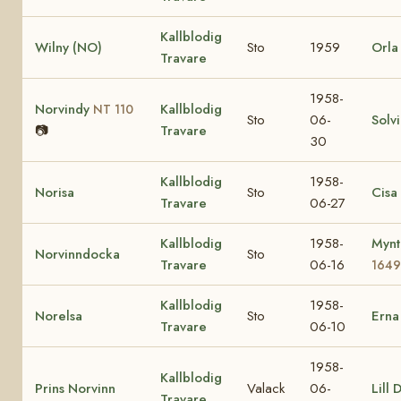
Kallblodig
Wilny (NO)
Sto
1959
Orla
Travare
1958-
Norvindy
Kallblodig
NT 110
Sto
06-
Solv
📷
Travare
30
Kallblodig
1958-
Norisa
Sto
Cisa
Travare
06-27
Kallblodig
1958-
Mynt
Norvinndocka
Sto
Travare
06-16
164
Kallblodig
1958-
Norelsa
Sto
Ern
Travare
06-10
1958-
Kallblodig
Prins Norvinn
Valack
06-
Lill 
Travare