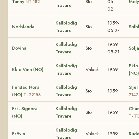
Tanny
Sto
06-
Moly
NT 182
Travare
02
Kallblodig
1959-
Norblända
Sto
Solb
Travare
05-27
Kallblodig
1959-
Dovina
Sto
Solj
Travare
05-21
Kallblodig
Eklo
Eklo Vinn (NO)
Valack
1959
Travare
(NO
Ferstad Nora
Kallblodig
Stje
Sto
1959
(NO)
Travare
T- 22158
2147
Frk. Signora
Kallblodig
Char
Sto
1959
(NO)
Travare
T- 11
Kallblodig
Frövin
Valack
1959
Rude
Travare