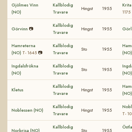
Gjölmes Vinn
Kallblodig
Krit
Hingst
1955
(NO)
Travare
1175
Kallblodig
Görvinn
📷
Hingst
1955
Görl
Travare
Hamreterna
Kallblodig
Ham
Sto
1955
(NO)
📷
Travare
(NO
T- 1645
Ingdalsfrökna
Kallblodig
Ingda
Sto
1955
(NO)
Travare
(NO)
Kallblodig
Hamr
Kletus
Hingst
1955
Travare
(NO
Kallblodig
Nobl
Noblessen (NO)
Hingst
1955
Travare
T- 1
Kallblodig
Östl
Norbrisa (NO)
Sto
1955