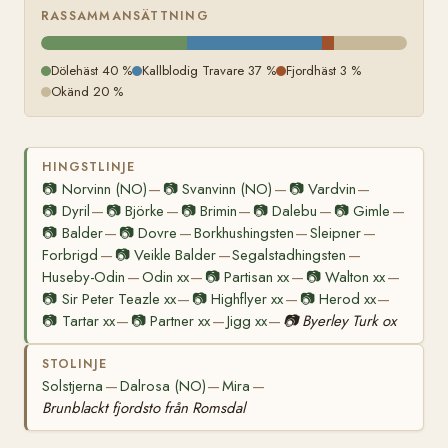
RASSAMMANSÄTTNING
Dölehäst 40 %
Kallblodig Travare 37 %
Fjordhäst 3 %
Okänd 20 %
HINGSTLINJE
📷
Norvinn (NO)
📷
Svanvinn (NO)
📷
Vardvin
—
—
—
📷
Dyril
📷
Björke
📷
Brimin
📷
Dalebu
📷
Gimle
—
—
—
—
—
📷
Balder
📷
Dovre
Borkhushingsten
Sleipner
—
—
—
—
Forbrigd
📷
Veikle Balder
Segalstadhingsten
—
—
—
Huseby-Odin
Odin xx
📷
Partisan xx
📷
Walton xx
—
—
—
—
📷
Sir Peter Teazle xx
📷
Highflyer xx
📷
Herod xx
—
—
—
📷
Tartar xx
📷
Partner xx
Jigg xx
📷
Byerley Turk ox
—
—
—
STOLINJE
Solstjerna
Dalrosa (NO)
Mira
—
—
—
Brunblackt fjordsto från Romsdal