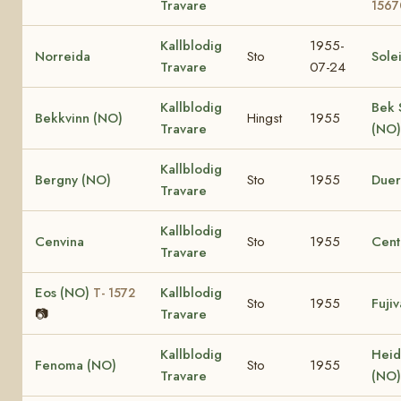
Travare
1567
Kallblodig
1955-
Norreida
Sto
Sole
Travare
07-24
Kallblodig
Bek 
Bekkvinn (NO)
Hingst
1955
Travare
(NO
Kallblodig
Bergny (NO)
Sto
1955
Duer
Travare
Kallblodig
Cenvina
Sto
1955
Cent
Travare
Eos (NO)
Kallblodig
T- 1572
Sto
1955
Fuji
📷
Travare
Kallblodig
Heid
Fenoma (NO)
Sto
1955
Travare
(NO