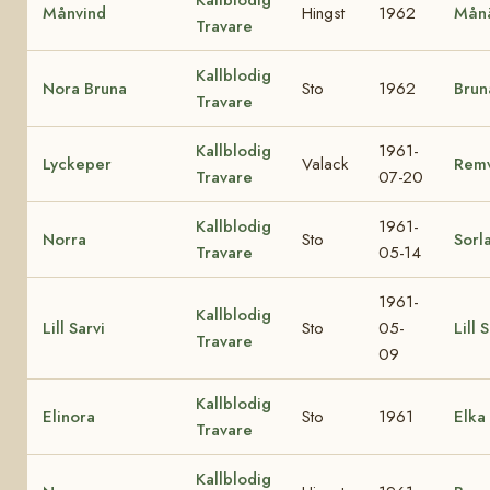
Månvind
Hingst
1962
Månä
Travare
Kallblodig
Nora Bruna
Sto
1962
Brun
Travare
Kallblodig
1961-
Lyckeper
Valack
Remv
Travare
07-20
Kallblodig
1961-
Norra
Sto
Sorl
Travare
05-14
1961-
Kallblodig
Lill Sarvi
Sto
05-
Lill 
Travare
09
Kallblodig
Elinora
Sto
1961
Elka
Travare
Kallblodig