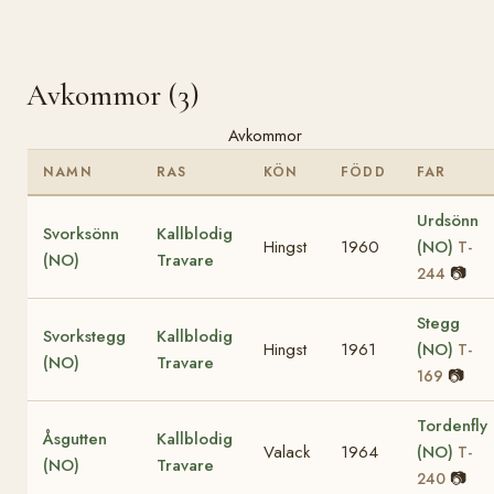
Avkommor (3)
Avkommor
NAMN
RAS
KÖN
FÖDD
FAR
Urdsönn
Svorksönn
Kallblodig
Hingst
1960
(NO)
T-
(NO)
Travare
📷
244
Stegg
Svorkstegg
Kallblodig
Hingst
1961
(NO)
T-
(NO)
Travare
📷
169
Tordenfly
Åsgutten
Kallblodig
Valack
1964
(NO)
T-
(NO)
Travare
📷
240