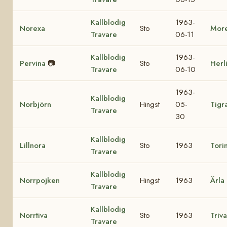
Kallblodig
1963-
Norexa
Sto
Mor
Travare
06-11
Kallblodig
1963-
Pervina
📷
Sto
Herl
Travare
06-10
1963-
Kallblodig
Norbjörn
Hingst
05-
Tigr
Travare
30
Kallblodig
Lillnora
Sto
1963
Tori
Travare
Kallblodig
Norrpojken
Hingst
1963
Ärla
Travare
Kallblodig
Norrtiva
Sto
1963
Triva
Travare