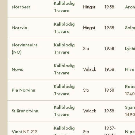
Kallblodig
Norrbest
Hingst
1958
Aron
Travare
Kallblodig
Norrvin
Hingst
1958
Solor
Travare
Norvinnseira
Kallblodig
Sto
1958
Lynh
(NO)
Travare
Kallblodig
Novis
Valack
1958
Nive
Travare
Kallblodig
Reb
Pia Norvinn
Sto
1958
Travare
1740
Kallblodig
Stjär
Stjärnnorvinn
Valack
1958
Travare
149
Kallblodig
1957-
Vinni
Sto
Nipa
NT 212