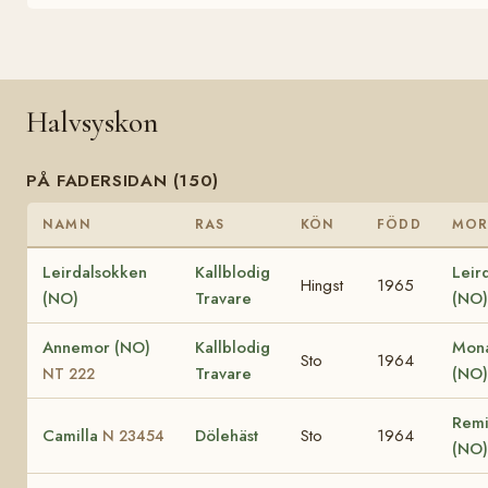
Halvsyskon
PÅ FADERSIDAN (150)
NAMN
RAS
KÖN
FÖDD
MO
Leirdalsokken
Kallblodig
Leir
Hingst
1965
(NO)
Travare
(NO)
Annemor (NO)
Kallblodig
Mona
Sto
1964
Travare
(NO
NT 222
Remi
Camilla
Dölehäst
Sto
1964
N 23454
(NO)