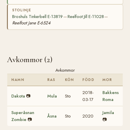
STOLINJE
Broshuls Tinkerbell E-13819
Reelfoot Jill E-11028
—
—
Reelfoot Jane E-6524
Avkommor (2)
Avkommor
NAMN
RAS
KÖN
FÖDD
MOR
2018-
Bakkens
Dakota
📷
Mula
Sto
03-17
Roma
Superåsnan
Jamila
Åsna
Sto
2020
Zombie
📷
📷