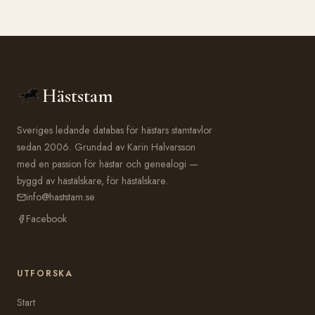
Häststam
Sveriges ledande databas för hästars stamtavlor
sedan 2006. Grundad av Karin Halvarsson
med en passion för hästar och genealogi —
byggd av hästälskare, för hästälskare.
info@haststam.se
Facebook
UTFORSKA
Start