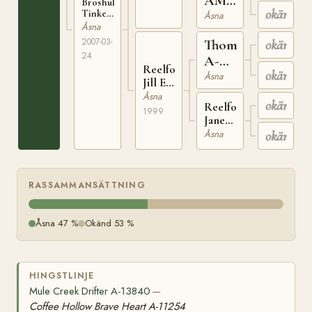
AMJR
Broshuls
okänd
38481
Tinkerbell
Åsna
E-13819
Åsna
2007-03-
ThomAS'S
okänd
24
A-
Reelfoot
okänd
10455
Åsna
Jill E-
11028
Åsna
okänd
Reelfoot
1999
Jane
E-6524
okänd
Åsna
RASSAMMANSÄTTNING
Åsna 47 %
Okänd 53 %
HINGSTLINJE
Mule Creek Drifter A-13840
—
Coffee Hollow Brave Heart A-11254