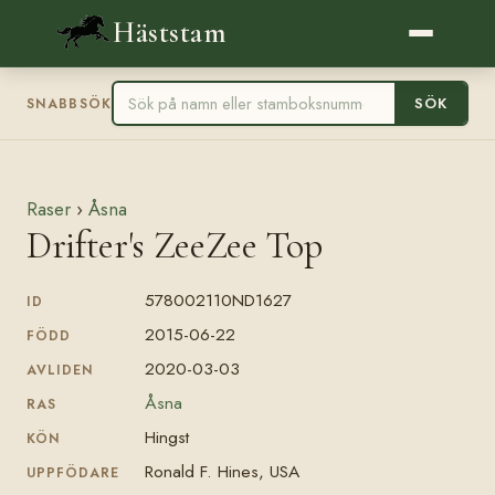
Häststam
SÖK
SNABBSÖK
Raser
›
Åsna
Drifter's ZeeZee Top
578002110ND1627
ID
2015-06-22
FÖDD
2020-03-03
AVLIDEN
Åsna
RAS
Hingst
KÖN
Ronald F. Hines, USA
UPPFÖDARE