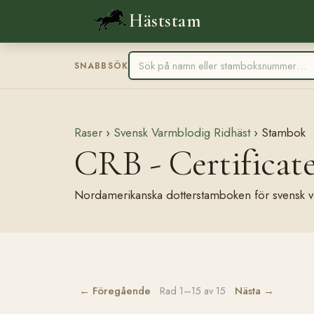
Häststam
SNABBSÖK
Raser
›
Svensk Varmblodig Ridhäst
› Stambok
CRB - Certificat
Nordamerikanska dotterstamboken för svensk v
← Föregående
Nästa →
Rad 1–15 av 15