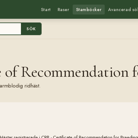
Start
Raser
Stamböcker
Avancerad sö
SÖK
e of Recommendation f
armblodig ridhäst.
Hästar registrerade i CRB - Certificate of Recommendation for Breeding