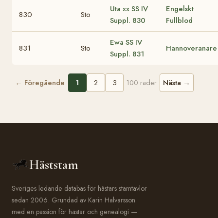
Uta xx
SS IV
Engelskt
830
Sto
Suppl. 830
Fullblod
Ewa
SS IV
831
Sto
Hannoveranare
Suppl. 831
← Föregående
1
2
3
Nästa →
100 rader
Häststam
Sveriges ledande databas för hästars stamtavlor
sedan 2006. Grundad av Karin Halvarsson
med en passion för hästar och genealogi —