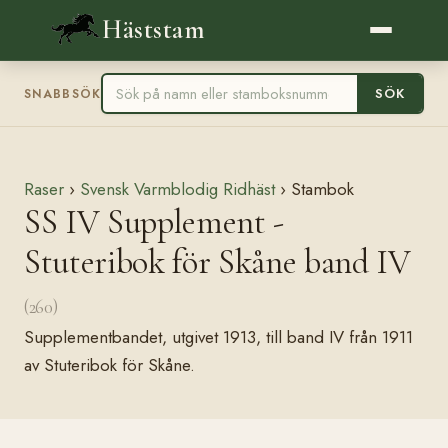
Häststam
SÖK
SNABBSÖK
Raser
›
Svensk Varmblodig Ridhäst
› Stambok
SS IV Supplement -
Stuteribok för Skåne band IV
(260)
Supplementbandet, utgivet 1913, till band IV från 1911
av Stuteribok för Skåne.