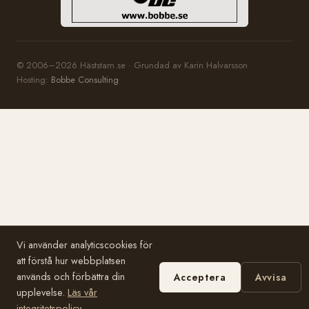
© 2006–2026 Häststam.se · Grundad av Karin Halvarsson
Hosting:
Bobbe Consulting
Vi använder analyticscookies för
att förstå hur webbplatsen
används och förbättra din
Acceptera
Avvisa
upplevelse.
Läs vår
integritetspolicy
.