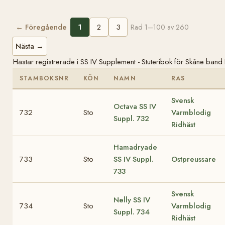
← Föregående
1
2
3
Rad 1–100 av 260
Nästa →
Hästar registrerade i SS IV Supplement - Stuteribok för Skåne band 
STAMBOKSNR
KÖN
NAMN
RAS
Svensk
Octava
SS IV
732
Sto
Varmblodig
Suppl. 732
Ridhäst
Hamadryade
733
Sto
SS IV Suppl.
Ostpreussare
733
Svensk
Nelly
SS IV
734
Sto
Varmblodig
Suppl. 734
Ridhäst