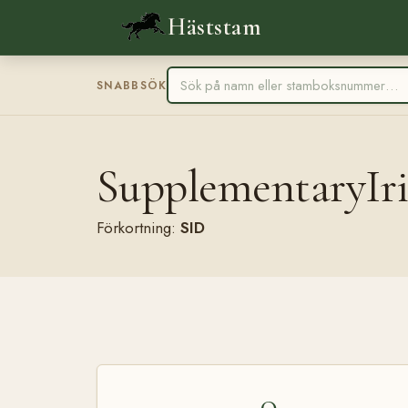
Häststam
SNABBSÖK
SupplementaryIr
Förkortning:
SID
0