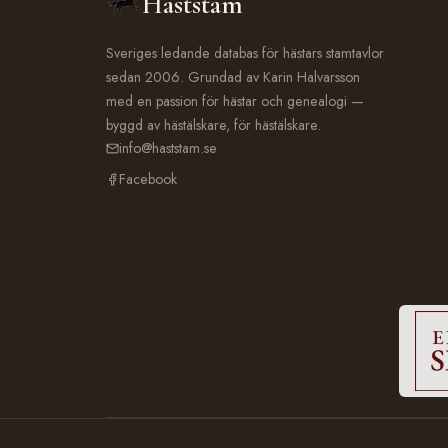
Häststam
Sveriges ledande databas för hästars stamtavlor
sedan 2006. Grundad av Karin Halvarsson
med en passion för hästar och genealogi —
byggd av hästälskare, för hästälskare.
info@haststam.se
Facebook