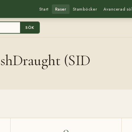
Start
Raser
Stamböcker
Avancerad sö
SÖK
ishDraught (SID
0