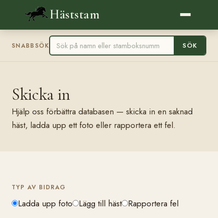
Häststam
SÖK
SNABBSÖK
Skicka in
Hjälp oss förbättra databasen — skicka in en saknad
häst, ladda upp ett foto eller rapportera ett fel.
TYP AV BIDRAG
Ladda upp foto
Lägg till häst
Rapportera fel