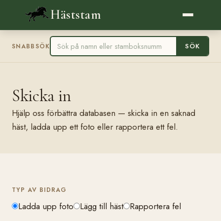
Häststam
SÖK
SNABBSÖK
Skicka in
Hjälp oss förbättra databasen — skicka in en saknad
häst, ladda upp ett foto eller rapportera ett fel.
TYP AV BIDRAG
Ladda upp foto
Lägg till häst
Rapportera fel