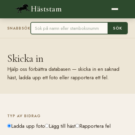
Häststam
SÖK
SNABBSÖK
Skicka in
Hjälp oss förbättra databasen — skicka in en saknad
häst, ladda upp ett foto eller rapportera ett fel.
TYP AV BIDRAG
Ladda upp foto
Lägg till häst
Rapportera fel