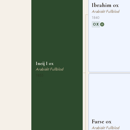
Ibrahim ox
Arabiskt Fullblod
1840
OX
Ineij I ox
Arabiskt Fullblod
1855
OX
Farse ox
Arabiskt Fullblod