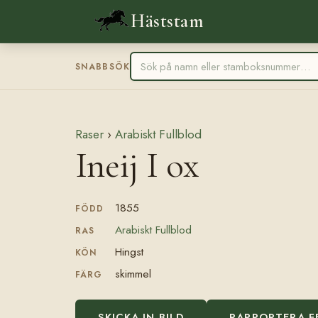
Häststam
SNABBSÖK
Raser
›
Arabiskt Fullblod
Ineij I ox
1855
FÖDD
Arabiskt Fullblod
RAS
Hingst
KÖN
skimmel
FÄRG
SKICKA IN BILD
RAPPORTERA F