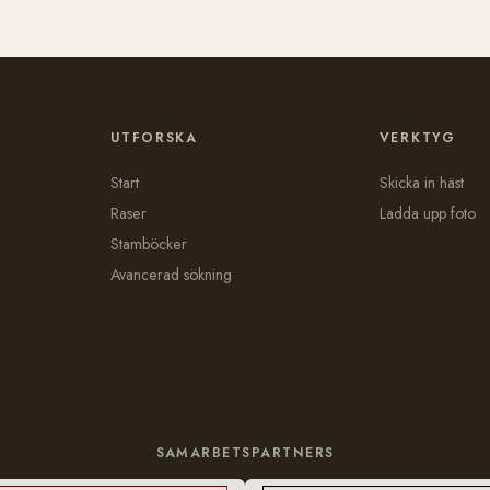
UTFORSKA
VERKTYG
Start
Skicka in häst
Raser
Ladda upp foto
Stamböcker
Avancerad sökning
SAMARBETSPARTNERS