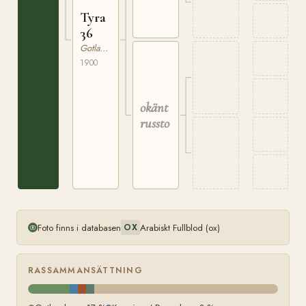
Tyra
36
Gotlandsruss
1900
okänt
russto
Foto finns i databasen
Arabiskt Fullblod (ox)
OX
RASSAMMANSÄTTNING