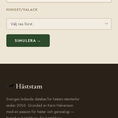
HINGST/VALACK
SIMULERA →
Häststam
Sveriges ledande databas för hästars stamtavlor
sedan 2006. Grundad av Karin Halvarsson
med en passion för hästar och genealogi —
byggd av hästälskare, för hästälskare.