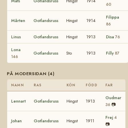
Mats
Gotlandsruss
Hingst
1914
60
Filippa
Mårten
Gotlandsruss
Hingst
1914
86
Linus
Gotlandsruss
Hingst
1913
Disa
76
Lona
Gotlandsruss
Sto
1913
Filly
87
146
PÅ MODERSIDAN (4)
NAMN
RAS
KÖN
FÖDD
FAR
Gudmar
Lennart
Gotlandsruss
Hingst
1913
📷
36
Frej
4
Johan
Gotlandsruss
Hingst
1911
📷