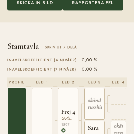
SKICKA IN BILD
RAPPORTERA FEL
Stamtavla
SKRIV UT / DELA
0,00 %
INAVELSKOEFFICIENT (4 NIVÅER)
0,00 %
INAVELSKOEFFICIENT (7 NIVÅER)
PROFIL
LED 1
LED 2
LED 3
LED 4
okänd
russhingst
Frej 4
Gotlandsruss
1897
okänd
Sara
russhings