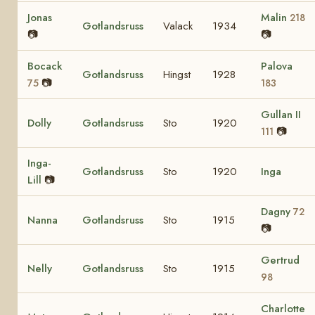
Jonas
Malin
218
Gotlandsruss
Valack
1934
📷
📷
Bocack
Palova
Gotlandsruss
Hingst
1928
📷
75
183
Gullan II
Dolly
Gotlandsruss
Sto
1920
📷
111
Inga-
Gotlandsruss
Sto
1920
Inga
Lill
📷
Dagny
72
Nanna
Gotlandsruss
Sto
1915
📷
Gertrud
Nelly
Gotlandsruss
Sto
1915
98
Charlotte