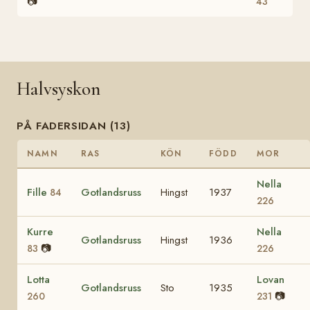
📷
43
Halvsyskon
PÅ FADERSIDAN (13)
NAMN
RAS
KÖN
FÖDD
MOR
Nella
Fille
Gotlandsruss
Hingst
1937
84
226
Kurre
Nella
Gotlandsruss
Hingst
1936
📷
83
226
Lotta
Lovan
Gotlandsruss
Sto
1935
📷
260
231