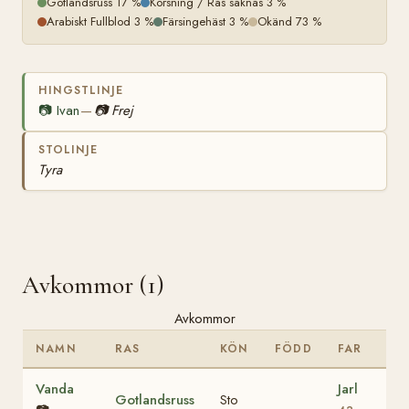
Gotlandsruss 17 %
Korsning / Ras saknas 3 %
Arabiskt Fullblod 3 %
Färsingehäst 3 %
Okänd 73 %
HINGSTLINJE
📷
Ivan
📷
Frej
—
STOLINJE
Tyra
Avkommor (1)
Avkommor
NAMN
RAS
KÖN
FÖDD
FAR
Vanda
Jarl
Gotlandsruss
Sto