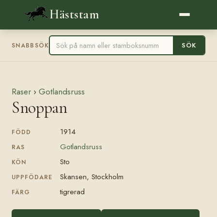
Häststam
SÖK
SNABBSÖK
Raser
›
Gotlandsruss
Snoppan
1914
FÖDD
Gotlandsruss
RAS
Sto
KÖN
Skansen, Stockholm
UPPFÖDARE
tigrerad
FÄRG