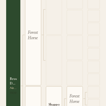
Forest
Horse
Broomy
Daylight
NFM
New Forest
165
1939
Forest
Horse
Shappen