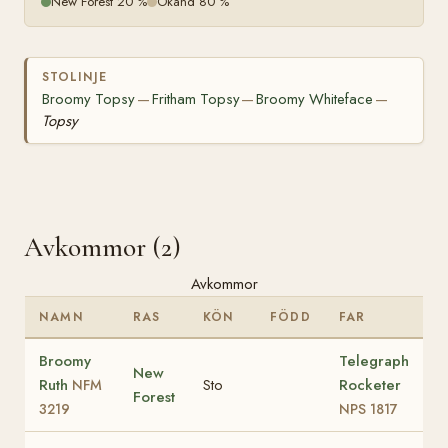
New Forest 20 %
Okänd 80 %
STOLINJE
Broomy Topsy
Fritham Topsy
Broomy Whiteface
—
—
—
Topsy
Avkommor (2)
Avkommor
NAMN
RAS
KÖN
FÖDD
FAR
Broomy
Telegraph
New
Ruth
Sto
Rocketer
NFM
Forest
3219
NPS 1817