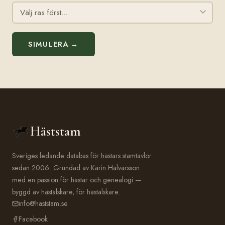
SIMULERA →
Häststam
Sveriges ledande databas för hästars stamtavlor
sedan 2006. Grundad av Karin Halvarsson
med en passion för hästar och genealogi —
byggd av hästälskare, för hästälskare.
info@haststam.se
Facebook