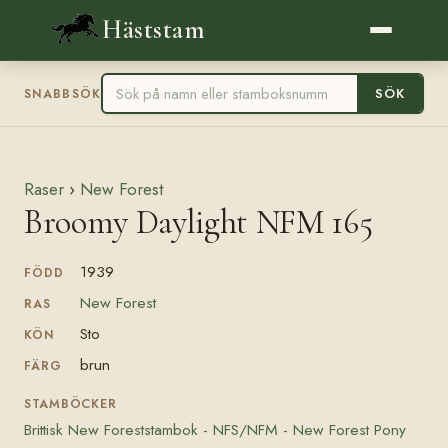
Häststam
SÖK
SNABBSÖK
Raser
›
New Forest
Broomy Daylight NFM 165
1939
FÖDD
New Forest
RAS
Sto
KÖN
brun
FÄRG
STAMBÖCKER
Brittisk New Foreststambok - NFS/NFM - New Forest Pony