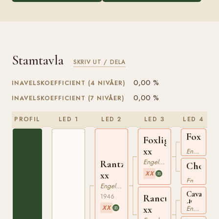
Stamtavla
SKRIV UT / DELA
0,00 %
INAVELSKOEFFICIENT (4 NIVÅER)
0,00 %
INAVELSKOEFFICIENT (7 NIVÅER)
PROFIL
LED 1
LED 2
LED 3
LED 4
Foxhun
Foxlight
xx
xx
Engelskt Fullblod
Engelskt Fullblod
Rantzau
Chouia
xx
XX
xx
Engelskt Fullblod
Engelskt Fullblod
Cavaliere
1946
Rancune
d'Arpino
XX
xx
Engelskt Fullblod
xx