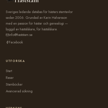
Häststam
Sveriges ledande databas för hästars stamtavlor
sedan 2006. Grundad av Karin Halvarsson
med en passion för hästar och genealogi —
byggd av hästälskare, för hästälskare.
info@haststam.se
Facebook
UTFORSKA
Start
Raser
Stamböcker
Avancerad sökning