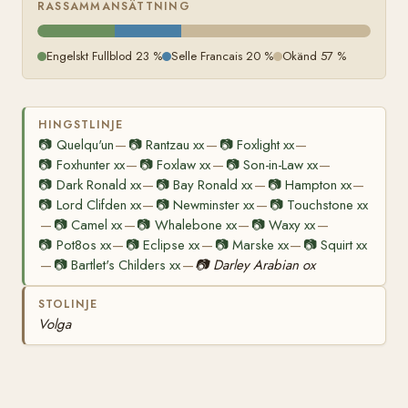
RASSAMMANSÄTTNING
Engelskt Fullblod 23 %
Selle Francais 20 %
Okänd 57 %
HINGSTLINJE
📷
Quelqu'un
📷
Rantzau xx
📷
Foxlight xx
—
—
—
📷
Foxhunter xx
📷
Foxlaw xx
📷
Son-in-Law xx
—
—
—
📷
Dark Ronald xx
📷
Bay Ronald xx
📷
Hampton xx
—
—
—
📷
Lord Clifden xx
📷
Newminster xx
📷
Touchstone xx
—
—
📷
Camel xx
📷
Whalebone xx
📷
Waxy xx
—
—
—
—
📷
Pot8os xx
📷
Eclipse xx
📷
Marske xx
📷
Squirt xx
—
—
—
📷
Bartlet's Childers xx
📷
Darley Arabian ox
—
—
STOLINJE
Volga