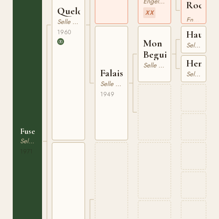
Engelskt Fullblod
Rockell
Quelqu'un
XX
xx
Engelskt Fullblod
Selle Francais
1960
Hautai
Mon
Selle Francais
Beguin
Henriet
Selle Francais
Falaise
Selle Francais
Selle Francais
1949
Fusee
Selle Francais
1971