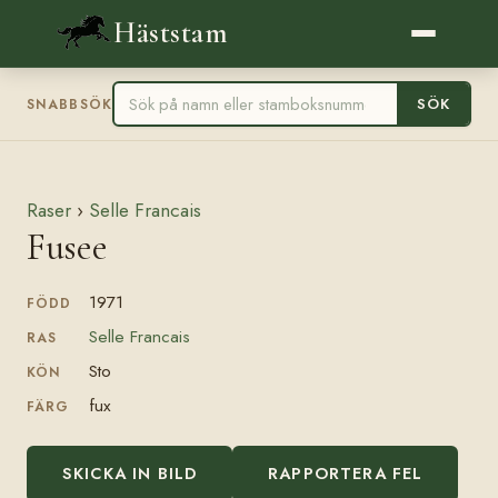
Häststam
SÖK
SNABBSÖK
Raser
›
Selle Francais
Fusee
1971
FÖDD
Selle Francais
RAS
Sto
KÖN
fux
FÄRG
SKICKA IN BILD
RAPPORTERA FEL