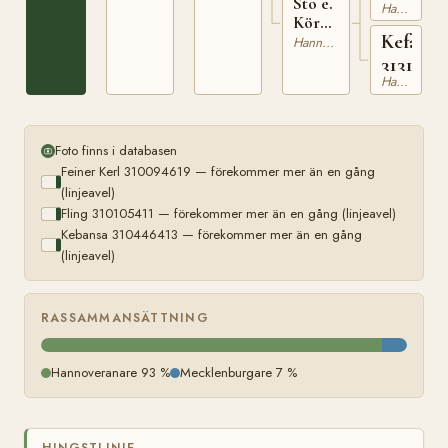
Sto e.
Hannoveranare
Körner
Kefa
310464331
Hannoveranare
3131108
Hannoveranare
Foto finns i databasen
Feiner Kerl 310094619 — förekommer mer än en gång
(linjeavel)
Fling 310105411 — förekommer mer än en gång (linjeavel)
Kebansa 310446413 — förekommer mer än en gång
(linjeavel)
RASSAMMANSÄTTNING
Hannoveranare 93 %
Mecklenburgare 7 %
HINGSTLINJE