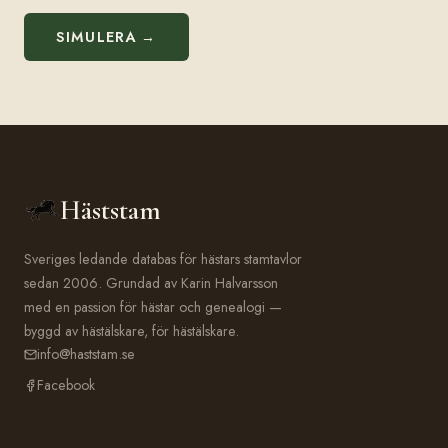
SIMULERA →
Häststam
Sveriges ledande databas för hästars stamtavlor
sedan 2006. Grundad av Karin Halvarsson
med en passion för hästar och genealogi —
byggd av hästälskare, för hästälskare.
info@haststam.se
Facebook