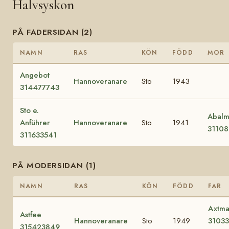
Halvsyskon
PÅ FADERSIDAN (2)
NAMN
RAS
KÖN
FÖDD
MOR
Angebot
Hannoveranare
Sto
1943
314477743
Sto e.
Abal
Anführer
Hannoveranare
Sto
1941
3110
311633541
PÅ MODERSIDAN (1)
NAMN
RAS
KÖN
FÖDD
FAR
Axtma
Astfee
Hannoveranare
Sto
1949
3103
315423849