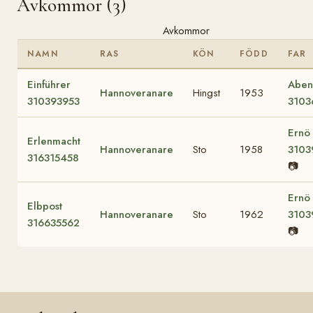
Avkommor (3)
Avkommor
NAMN
RAS
KÖN
FÖDD
FAR
Einführer
Aben
Hannoveranare
Hingst
1953
310393953
3103
Ernö
Erlenmacht
Hannoveranare
Sto
1958
3103
316315458
📷
Ernö
Elbpost
Hannoveranare
Sto
1962
3103
316635562
📷