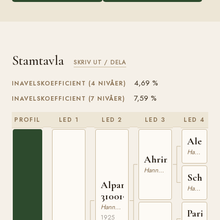
Stamtavla
SKRIV UT / DELA
4,69 %
INAVELSKOEFFICIENT (4 NIVÅER)
7,59 %
INAVELSKOEFFICIENT (7 NIVÅER)
PROFIL
LED 1
LED 2
LED 3
LED 4
Aleman
Hannoveranare
Ahriman
Hannoveranare
Schätz
Alparis
Hannoveranare
310019725
Hannoveranare
Paris
1925