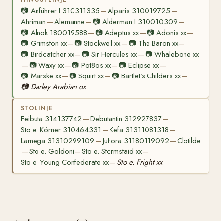
📷
Anführer I 310311335
Alparis 310019725
—
—
Ahriman
Alemanne
📷
Alderman I 310010309
—
—
—
📷
Alnok 180019588
📷
Adeptus xx
📷
Adonis xx
—
—
—
📷
Grimston xx
📷
Stockwell xx
📷
The Baron xx
—
—
—
📷
Birdcatcher xx
📷
Sir Hercules xx
📷
Whalebone xx
—
—
📷
Waxy xx
📷
Pot8os xx
📷
Eclipse xx
—
—
—
—
📷
Marske xx
📷
Squirt xx
📷
Bartlet's Childers xx
—
—
—
📷
Darley Arabian ox
STOLINJE
Feibuta 314137742
Debutantin 312927837
—
—
Sto e. Körner 310464331
Kefa 31311081318
—
—
Lamega 31310299109
Juhora 31180119092
Clotilde
—
—
Sto e. Goldoni
Sto e. Stormstaid xx
—
—
—
Sto e. Young Confederate xx
Sto e. Fright xx
—