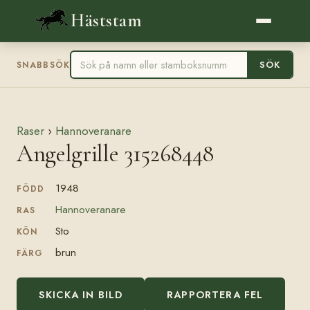
Häststam
SÖK
SNABBSÖK
Raser
›
Hannoveranare
Angelgrille 315268448
1948
FÖDD
Hannoveranare
RAS
Sto
KÖN
brun
FÄRG
SKICKA IN BILD
RAPPORTERA FEL