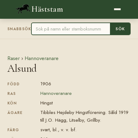
Häststam
SÖK
SNABBSÖK
Raser
›
Hannoveranare
Alsund
1906
FÖDD
Hannoveranare
RAS
Hingst
KÖN
Tibbles Hejdeby Hingstförening. Såld 1919
ÄGARE
till J.O. Hägg, Litselby, Grillby.
svart, bl., v. v. bf.
FÄRG