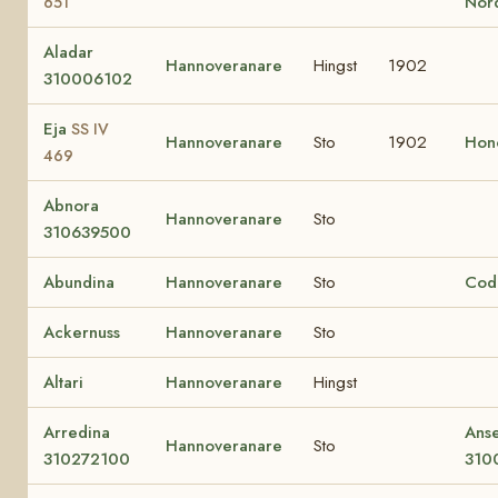
Nor
651
Aladar
Hannoveranare
Hingst
1902
310006102
Eja
SS IV
Hannoveranare
Sto
1902
Hon
469
Abnora
Hannoveranare
Sto
310639500
Abundina
Hannoveranare
Sto
Cod
Ackernuss
Hannoveranare
Sto
Altari
Hannoveranare
Hingst
Arredina
Anse
Hannoveranare
Sto
310272100
310