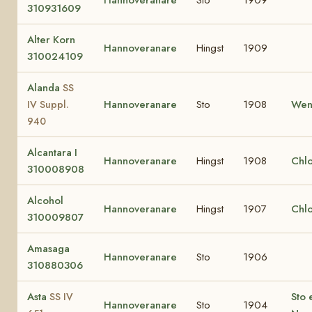
310931609
Alter Korn
Hannoveranare
Hingst
1909
310024109
Alanda
SS
Hannoveranare
Sto
1908
Wen
IV Suppl.
940
Alcantara I
Hannoveranare
Hingst
1908
Chl
310008908
Alcohol
Hannoveranare
Hingst
1907
Chl
310009807
Amasaga
Hannoveranare
Sto
1906
310880306
Asta
Sto 
SS IV
Hannoveranare
Sto
1904