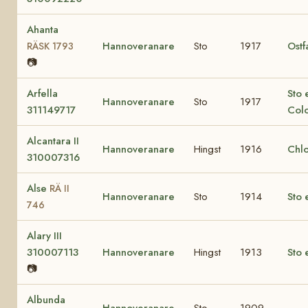
Ahanta
Hannoveranare
Sto
1917
Ostf
RÄSK 1793
📷
Arfella
Sto 
Hannoveranare
Sto
1917
311149717
Colo
Alcantara II
Hannoveranare
Hingst
1916
Chl
310007316
Alse
RÄ II
Hannoveranare
Sto
1914
Sto 
746
Alary III
310007113
Hannoveranare
Hingst
1913
Sto e
📷
Albunda
Hannoveranare
Sto
1909