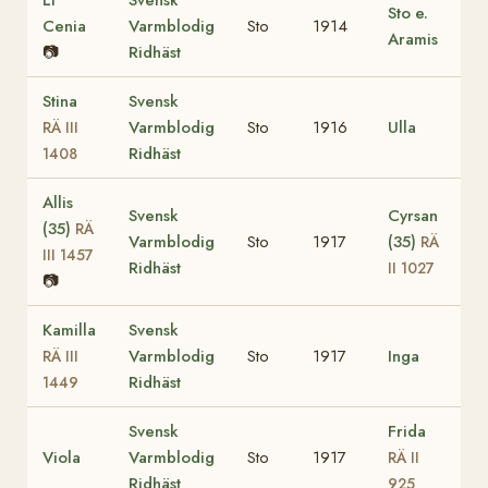
Sto e.
Cenia
Varmblodig
Sto
1914
Aramis
📷
Ridhäst
Stina
Svensk
Varmblodig
Sto
1916
Ulla
RÄ III
Ridhäst
1408
Allis
Svensk
Cyrsan
(35)
RÄ
Varmblodig
Sto
1917
(35)
RÄ
III 1457
Ridhäst
II 1027
📷
Kamilla
Svensk
Varmblodig
Sto
1917
Inga
RÄ III
Ridhäst
1449
Svensk
Frida
Viola
Varmblodig
Sto
1917
RÄ II
Ridhäst
925