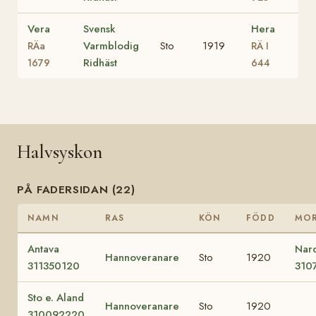
Vera
Svensk
Hera
Varmblodig
Sto
1919
RÄa
RÄ I
Ridhäst
1679
644
Halvsyskon
PÅ FADERSIDAN (22)
NAMN
RAS
KÖN
FÖDD
MO
Antava
Nar
Hannoveranare
Sto
1920
311350120
310
Sto e. Aland
Hannoveranare
Sto
1920
310092220