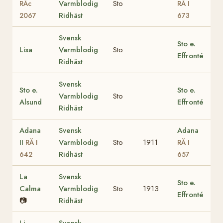
Varmblodig
Sto
RÄc
RÄ I
Ridhäst
2067
673
Svensk
Sto e.
Lisa
Varmblodig
Sto
Effronté
Ridhäst
Svensk
Sto e.
Sto e.
Varmblodig
Sto
Alsund
Effronté
Ridhäst
Adana
Svensk
Adana
II
Varmblodig
Sto
1911
RÄ I
RÄ I
Ridhäst
642
657
La
Svensk
Sto e.
Calma
Varmblodig
Sto
1913
Effronté
📷
Ridhäst
Li
Svensk