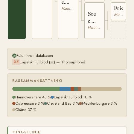
e.
xx
Friedlä
König
Hannoveranare
Sto
Mecklenburgare
e.
Friedländer
Hannoveranare
Foto finns i databasen
Engelskt Fullblod (xx) — Thoroughbred
XX
RASSAMMANSÄTTNING
Hannoveranare 43 %
Engelskt Fullblod 10 %
Ostpreussare 3 %
Cleveland Bay 3 %
Mecklenburgare 3 %
Okänd 37 %
HINGSTLINJE