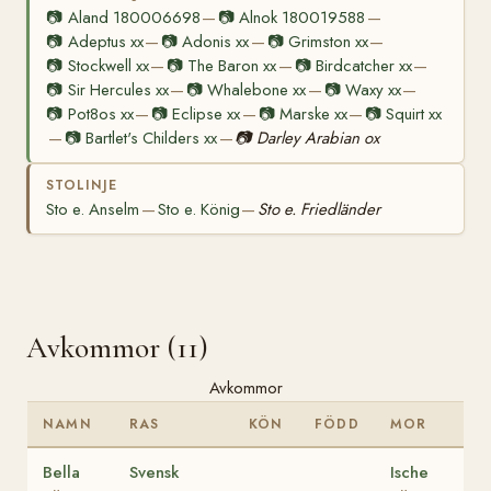
📷
Aland 180006698
📷
Alnok 180019588
—
—
📷
Adeptus xx
📷
Adonis xx
📷
Grimston xx
—
—
—
📷
Stockwell xx
📷
The Baron xx
📷
Birdcatcher xx
—
—
—
📷
Sir Hercules xx
📷
Whalebone xx
📷
Waxy xx
—
—
—
📷
Pot8os xx
📷
Eclipse xx
📷
Marske xx
📷
Squirt xx
—
—
—
📷
Bartlet's Childers xx
📷
Darley Arabian ox
—
—
STOLINJE
Sto e. Anselm
Sto e. König
Sto e. Friedländer
—
—
Avkommor (11)
Avkommor
NAMN
RAS
KÖN
FÖDD
MOR
Bella
Svensk
Ische