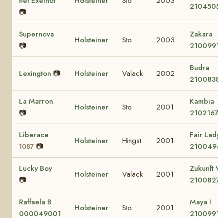
het Exelhof
Holsteiner
Sto
2003
210450
📷
Supernova
Zakara
Holsteiner
Sto
2003
📷
210099
Budra
Lexington
📷
Holsteiner
Valack
2002
210083
La Marron
Kambia
Holsteiner
Sto
2001
📷
210216
Liberace
Fair Lady
Holsteiner
Hingst
2001
📷
210049
1087
Lucky Boy
Zukunft 
Holsteiner
Valack
2001
📷
210082
Raffaela B
Maya I
Holsteiner
Sto
2001
000049001
210099