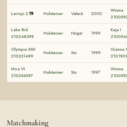
Wisma
Larinjo 2
📷
Holsteiner
Valack
2000
210059
Lake Bid
Kaja I
Holsteiner
Hingst
1999
210248399
210054
Olympia XXII
Gianna 
Holsteiner
Sto
1999
210231499
210190
Mira VI
Wisma
Holsteiner
Sto
1997
210256597
210059
Matchmaking