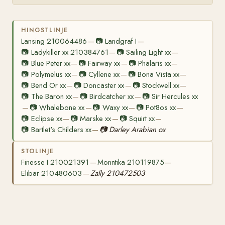
HINGSTLINJE
Lansing 210064486
📷
Landgraf I
—
—
📷
Ladykiller xx 210384761
📷
Sailing Light xx
—
—
📷
Blue Peter xx
📷
Fairway xx
📷
Phalaris xx
—
—
—
📷
Polymelus xx
📷
Cyllene xx
📷
Bona Vista xx
—
—
—
📷
Bend Or xx
📷
Doncaster xx
📷
Stockwell xx
—
—
—
📷
The Baron xx
📷
Birdcatcher xx
📷
Sir Hercules xx
—
—
📷
Whalebone xx
📷
Waxy xx
📷
Pot8os xx
—
—
—
—
📷
Eclipse xx
📷
Marske xx
📷
Squirt xx
—
—
—
📷
Bartlet's Childers xx
📷
Darley Arabian ox
—
STOLINJE
Finesse I 210021391
Monntika 210119875
—
—
Elibar 210480603
Zally 210472503
—