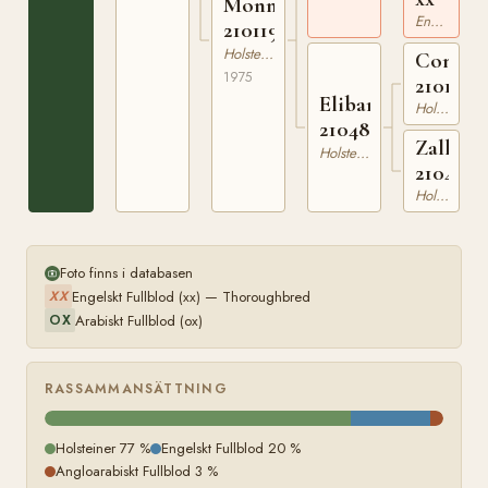
Monntika
Engelskt Fullblod
210119875
Holsteiner
Conven
1975
2101404
Elibar
Holsteiner
210480603
Zally
Holsteiner
2104725
Holsteiner
Foto finns i databasen
Engelskt Fullblod (xx) — Thoroughbred
XX
Arabiskt Fullblod (ox)
OX
RASSAMMANSÄTTNING
Holsteiner 77 %
Engelskt Fullblod 20 %
Angloarabiskt Fullblod 3 %