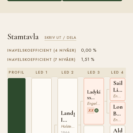
Stamtavla
SKRIV UT / DELA
0,00 %
INAVELSKOEFFICIENT (4 NIVÅER)
1,51 %
INAVELSKOEFFICIENT (7 NIVÅER)
PROFIL
LED 1
LED 2
LED 3
LED 4
Sailing
Light
Ladykiller
xx
Engelskt Fullblod
xx
210384761
Engelskt Fullblod
Lone
XX
Landgraf
Beech
I
xx
Engelskt Fullblod
95006
Holsteiner
Aldato
1966