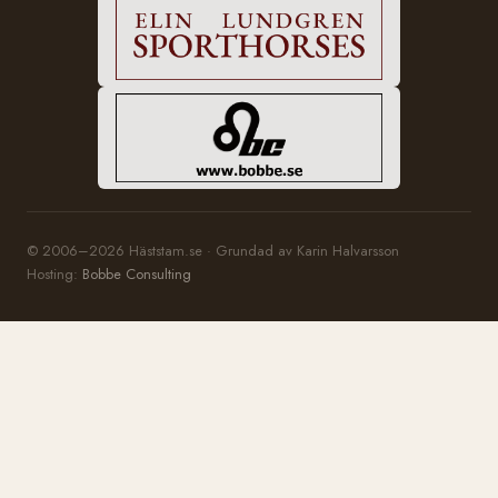
© 2006–2026 Häststam.se · Grundad av Karin Halvarsson
Hosting:
Bobbe Consulting