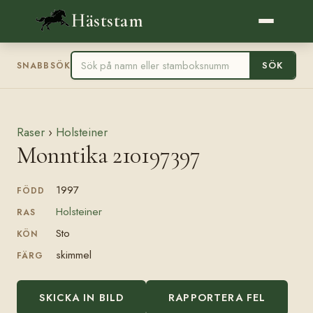
Häststam
SÖK
SNABBSÖK
Raser
›
Holsteiner
Monntika 210197397
1997
FÖDD
Holsteiner
RAS
Sto
KÖN
skimmel
FÄRG
SKICKA IN BILD
RAPPORTERA FEL