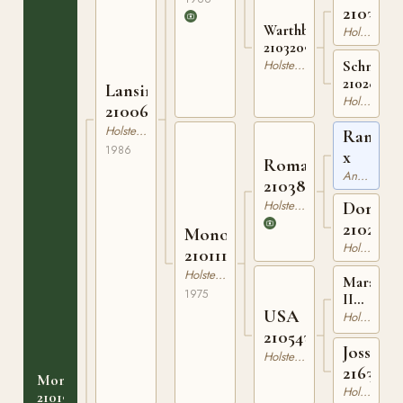
2103776
Warthburg
Holsteiner
210320903
Holsteiner
Schneene
21028450
Lansing
Holsteiner
210064486
Holsteiner
Ramzes
1986
x
Roman
Angloarabiskt Fullblod
210381460
Holsteiner
Dorette
2102696
Monoline
Holsteiner
210111775
Holsteiner
Marabu
1975
II
USA
21036044
Holsteiner
210543460
Jossa
Holsteiner
216308
Monntika
Holsteiner
210197397