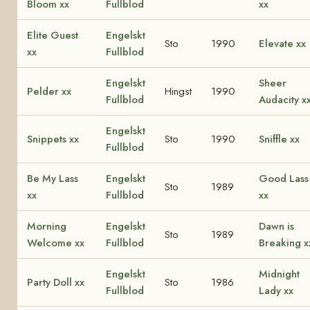
Bloom xx
Fullblod
xx
Elite Guest
Engelskt
Sto
1990
Elevate xx
xx
Fullblod
Engelskt
Sheer
Pelder xx
Hingst
1990
Fullblod
Audacity x
Engelskt
Snippets xx
Sto
1990
Sniffle xx
Fullblod
Be My Lass
Engelskt
Good Lass
Sto
1989
xx
Fullblod
xx
Morning
Engelskt
Dawn is
Sto
1989
Welcome xx
Fullblod
Breaking x
Engelskt
Midnight
Party Doll xx
Sto
1986
Fullblod
Lady xx