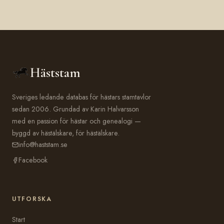
Häststam
Sveriges ledande databas för hästars stamtavlor
sedan 2006. Grundad av Karin Halvarsson
med en passion för hästar och genealogi —
byggd av hästälskare, för hästälskare.
info@haststam.se
Facebook
UTFORSKA
Start