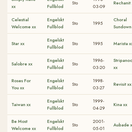
Sto
Rechanit 
xx
Fullblod
03-09
Celestial
Engelskt
Choral
Sto
1995
Welcome xx
Fullblod
Sundown
Engelskt
Star xx
Sto
1995
Marista x
Fullblod
Engelskt
1996-
Stripano
Salobre xx
Sto
Fullblod
03-20
xx
Roses For
Engelskt
1998-
Sto
Revisit xx
You xx
Fullblod
03-27
Engelskt
1999-
Taiwan xx
Sto
Kina xx
Fullblod
04-29
Be Most
Engelskt
2001-
Sto
Aubade 
Welcome xx
Fullblod
05-01