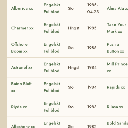
Engelskt
1985-
Alberica xx
Sto
Alma Ata x
Fullblod
04-23
Engelskt
Take Your
Charmer xx
Hingst
1985
Fullblod
Mark xx
Offshore
Engelskt
Push a
Sto
1985
Boom xx
Fullblod
Button xx
Engelskt
Mill Prince
Astronef xx
Hingst
1984
Fullblod
xx
Baino Bluff
Engelskt
Sto
1984
Rapids xx
xx
Fullblod
Engelskt
Riyda xx
Sto
1983
Rilasa xx
Fullblod
Engelskt
Bold Sands
Allesheny xx
Sto
1982