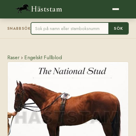
Häststam
SÖK
SNABBSÖK
Raser
›
Engelskt Fullblod