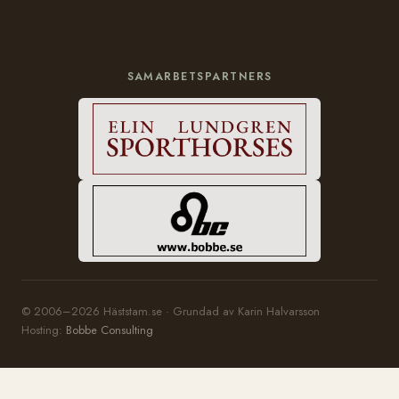
SAMARBETSPARTNERS
© 2006–2026 Häststam.se · Grundad av Karin Halvarsson
Hosting:
Bobbe Consulting