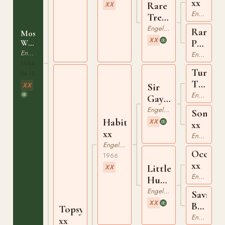
xx
Rare
XX
Engelskt Fullblod
Treat
xx
Engelskt Fullblod
Rare
Most
XX
Perfum
Welcome
xx
Engelskt Fullblod
xx
Engelskt Fullblod
1984-
Turn-
04-15
To
Sir
XX
xx
Engelskt Fullblod
Gaylord
xx
Engelskt Fullblod
Someth
Habitat
XX
xx
xx
Engelskt Fullblod
Engelskt Fullblod
Occupy
1966
xx
Little
XX
Engelskt Fullblod
Hut
xx
Engelskt Fullblod
Savage
XX
Beauty
Topsy
xx
Engelskt Fullblod
xx