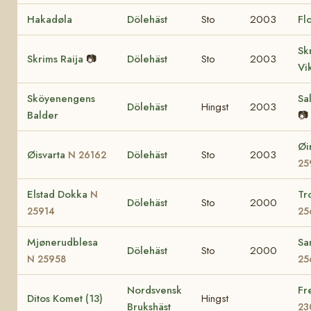
Hakadøla
Dölehäst
Sto
2003
Fl
Sk
Skrims Raija
📷
Dölehäst
Sto
2003
Vi
Sköyenengens
Sa
Dölehäst
Hingst
2003
Balder
📷
Øi
Øisvarta
Dölehäst
Sto
2003
N 26162
25
Elstad Dokka
Tr
N
Dölehäst
Sto
2000
25914
25
Mjønerudblesa
Sa
Dölehäst
Sto
2000
N 25958
25
Nordsvensk
Fr
Ditos Komet (13)
Hingst
Brukshäst
23