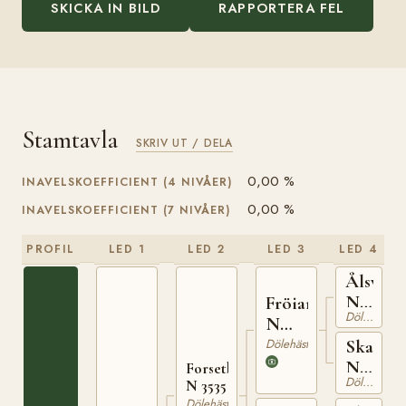
SKICKA IN BILD
RAPPORTERA FEL
Stamtavla
SKRIV UT / DELA
0,00 %
INAVELSKOEFFICIENT (4 NIVÅER)
0,00 %
INAVELSKOEFFICIENT (7 NIVÅER)
PROFIL
LED 1
LED 2
LED 3
LED 4
Ålsvart
N
Fröiar
Dölehäst
1881
N
2122
Dölehäst
Skarhil
N
Forsetblessen
Dölehäst
N 3535
21788
Dölehäst