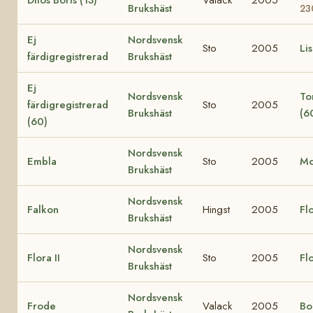
Brukshäst
23
Ej
Nordsvensk
Sto
2005
Li
färdigregistrerad
Brukshäst
Ej
Nordsvensk
To
färdigregistrerad
Sto
2005
Brukshäst
(6
(60)
Nordsvensk
Embla
Sto
2005
Mo
Brukshäst
Nordsvensk
Falkon
Hingst
2005
Fl
Brukshäst
Nordsvensk
Flora II
Sto
2005
Fl
Brukshäst
Nordsvensk
Frode
Valack
2005
Bo