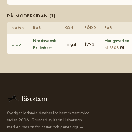
PÅ MODERSIDAN (1)
NAMN
RAS
KÖN
FÖDD
FAR
Nordsvensk
Haugsvarten
Utop
Hingst
1993
Brukshäst
📷
N 2308
Häststam
Sveriges ledande databas för hästars stamtavlor
sedan 2006. Grundad av Karin Halvarsson
med en passion för hästar och genealogi —