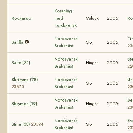
Korsning
Rockardo
med
Valack
2005
Ro
nordsvensk
Nordsvensk
Ti
Saliffa
📷
Sto
2005
Brukshäst
23
Nordsvensk
Ste
Salto (81)
Hingst
2005
Brukshäst
22
Skrimma (78)
Nordsvensk
Un
Sto
2005
Brukshäst
23670
23
Nordsvensk
Be
Skrymer (19)
Hingst
2005
Brukshäst
23
Nordsvensk
Ev
Stina (33)
Sto
2005
23594
Brukshäst
23