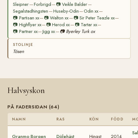
Sleipner
Forbrigd
📷
Veikle Balder
—
—
—
Segalstadhingsten
Huseby-Odin
Odin xx
—
—
—
📷
Partisan xx
📷
Walton xx
📷
Sir Peter Teazle xx
—
—
—
📷
Highflyer xx
📷
Herod xx
📷
Tartar xx
—
—
—
📷
Partner xx
Jigg xx
📷
Byerley Turk ox
—
—
STOLINJE
Tösen
Halvsyskon
PÅ FADERSIDAN (64)
NAMN
RAS
KÖN
FÖDD
M
Sa
Granmo Borgen
Dölehäst
Hingst
2014