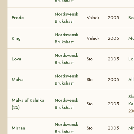
Brukshäst
Nordsvensk
Frode
Valack
2005
Bo
Brukshäst
Nordsvensk
King
Valack
2005
Mo
Brukshäst
Nordsvensk
Lova
Sto
2005
Lo
Brukshäst
Nordsvensk
Malva
Sto
2005
Al
Brukshäst
Sk
Malva af Kalinka
Nordsvensk
Sto
2005
Ka
(25)
Brukshäst
23
Nordsvensk
Mirran
Sto
2005
Mi
Brukshäst