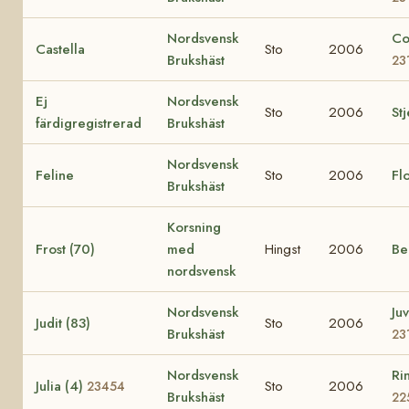
Nordsvensk
Co
Castella
Sto
2006
Brukshäst
23
Ej
Nordsvensk
Sto
2006
St
färdigregistrerad
Brukshäst
Nordsvensk
Feline
Sto
2006
Fl
Brukshäst
Korsning
Frost (70)
med
Hingst
2006
Bel
nordsvensk
Nordsvensk
Juv
Judit (83)
Sto
2006
Brukshäst
23
Nordsvensk
Ri
Julia (4)
Sto
2006
23454
Brukshäst
22