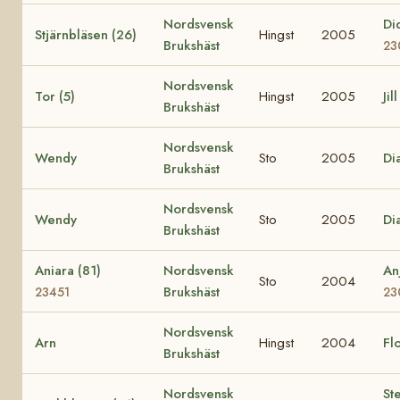
Nordsvensk
Di
Stjärnbläsen (26)
Hingst
2005
Brukshäst
23
Nordsvensk
Tor (5)
Hingst
2005
Jil
Brukshäst
Nordsvensk
Wendy
Sto
2005
Di
Brukshäst
Nordsvensk
Wendy
Sto
2005
Di
Brukshäst
Aniara (81)
Nordsvensk
An
Sto
2004
Brukshäst
23451
23
Nordsvensk
Arn
Hingst
2004
Fl
Brukshäst
Nordsvensk
Ste