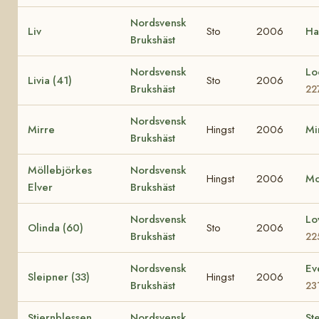
Nordsvensk
Liv
Sto
2006
Ha
Brukshäst
Nordsvensk
Lo
Livia (41)
Sto
2006
Brukshäst
22
Nordsvensk
Mirre
Hingst
2006
Mi
Brukshäst
Möllebjörkes
Nordsvensk
Hingst
2006
M
Elver
Brukshäst
Nordsvensk
Lo
Olinda (60)
Sto
2006
Brukshäst
22
Nordsvensk
Ev
Sleipner (33)
Hingst
2006
Brukshäst
23
Stjernblessen
Nordsvensk
Ste