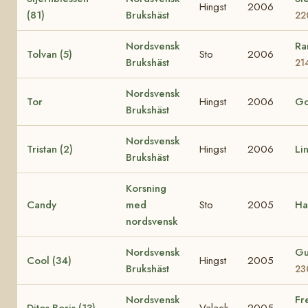
Hingst
2006
(81)
Brukshäst
22
Nordsvensk
Ra
Tolvan (5)
Sto
2006
Brukshäst
21
Nordsvensk
Tor
Hingst
2006
G
Brukshäst
Nordsvensk
Tristan (2)
Hingst
2006
Li
Brukshäst
Korsning
Candy
med
Sto
2005
Ha
nordsvensk
Nordsvensk
Gu
Cool (34)
Hingst
2005
Brukshäst
23
Nordsvensk
Fr
Ditos Boris (13)
Valack
2005