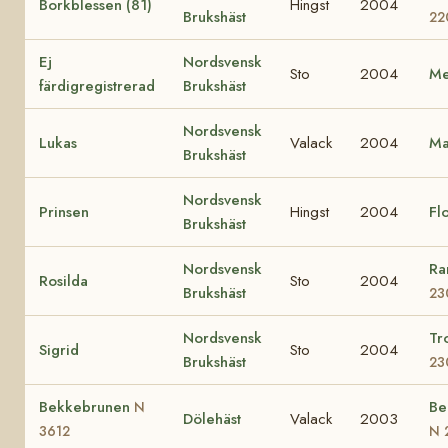
Borkblessen (81)
Hingst
2004
Brukshäst
22
Ej
Nordsvensk
Sto
2004
Me
färdigregistrerad
Brukshäst
Nordsvensk
Lukas
Valack
2004
Ma
Brukshäst
Nordsvensk
Prinsen
Hingst
2004
Fl
Brukshäst
Nordsvensk
Ra
Rosilda
Sto
2004
Brukshäst
23
Nordsvensk
Tr
Sigrid
Sto
2004
Brukshäst
23
Bekkebrunen
Be
N
Dölehäst
Valack
2003
3612
N 