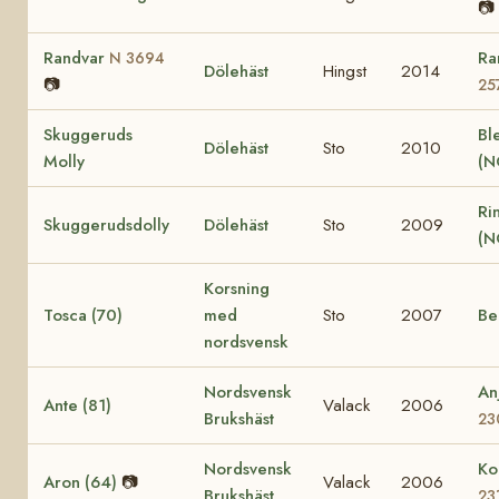
📷
Randvar
Ra
N 3694
Dölehäst
Hingst
2014
📷
25
Skuggeruds
Bl
Dölehäst
Sto
2010
Molly
(N
Ri
Skuggerudsdolly
Dölehäst
Sto
2009
(N
Korsning
Tosca (70)
med
Sto
2007
Bel
nordsvensk
Nordsvensk
An
Ante (81)
Valack
2006
Brukshäst
23
Nordsvensk
Ko
Aron (64)
📷
Valack
2006
Brukshäst
23