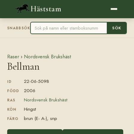
Häststam
SÖK
SNABBSÖK
Raser
›
Nordsvensk Brukshäst
Bellman
22-06-5098
ID
2006
FÖDD
Nordsvensk Brukshäst
RAS
Hingst
KÖN
brun (E- A-), snp
FÄRG