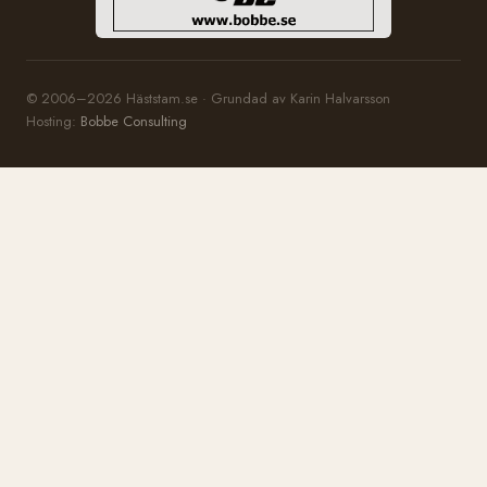
© 2006–2026 Häststam.se · Grundad av Karin Halvarsson
Hosting:
Bobbe Consulting