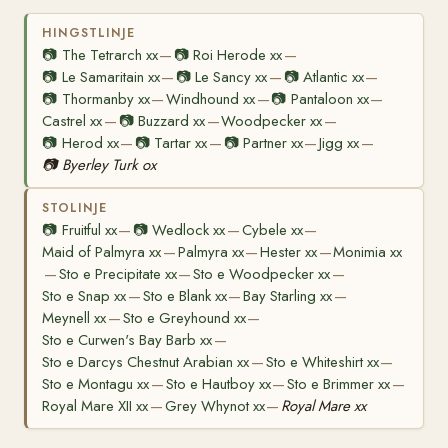
HINGSTLINJE
📷
The Tetrarch xx
📷
Roi Herode xx
—
—
📷
Le Samaritain xx
📷
Le Sancy xx
📷
Atlantic xx
—
—
—
📷
Thormanby xx
Windhound xx
📷
Pantaloon xx
—
—
—
Castrel xx
📷
Buzzard xx
Woodpecker xx
—
—
—
📷
Herod xx
📷
Tartar xx
📷
Partner xx
Jigg xx
—
—
—
—
📷
Byerley Turk ox
STOLINJE
📷
Fruitful xx
📷
Wedlock xx
Cybele xx
—
—
—
Maid of Palmyra xx
Palmyra xx
Hester xx
Monimia xx
—
—
—
Sto e Precipitate xx
Sto e Woodpecker xx
—
—
—
Sto e Snap xx
Sto e Blank xx
Bay Starling xx
—
—
—
Meynell xx
Sto e Greyhound xx
—
—
Sto e Curwen's Bay Barb xx
—
Sto e Darcys Chestnut Arabian xx
Sto e Whiteshirt xx
—
—
Sto e Montagu xx
Sto e Hautboy xx
Sto e Brimmer xx
—
—
—
Royal Mare XII xx
Grey Whynot xx
Royal Mare xx
—
—