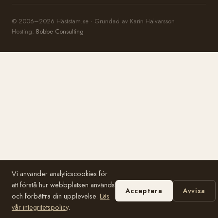
© 2006–2026 Häststam.se · Grundad av Karin Halvarsson
Hosting:
Bobbe Consulting
Vi använder analyticscookies för
att förstå hur webbplatsen används
Acceptera
Avvisa
och förbättra din upplevelse.
Läs
vår integritetspolicy
.