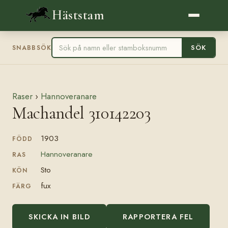
Häststam
SÖK
SNABBSÖK
Raser
›
Hannoveranare
Machandel 310142203
1903
FÖDD
Hannoveranare
RAS
Sto
KÖN
fux
FÄRG
SKICKA IN BILD
RAPPORTERA FEL