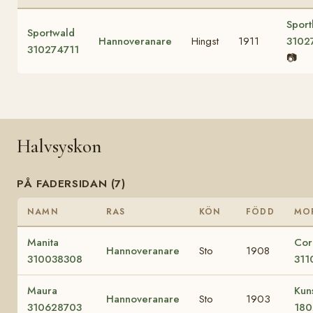
Sport
Sportwald
Hannoveranare
Hingst
1911
3102
310274711
📷
Halvsyskon
PÅ FADERSIDAN (7)
NAMN
RAS
KÖN
FÖDD
MO
Manita
Cor
Hannoveranare
Sto
1908
310038308
311
Maura
Kun
Hannoveranare
Sto
1903
310628703
180