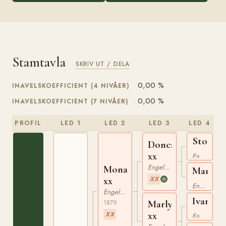
Stamtavla
SKRIV UT / DELA
0,00 %
INAVELSKOEFFICIENT (4 NIVÅER)
0,00 %
INAVELSKOEFFICIENT (7 NIVÅER)
PROFIL
LED 1
LED 2
LED 3
LED 4
Stockwe
Doncaster
xx
xx
Engelskt Fullblod
Engelskt Fullblod
Monarch
Marigo
xx
XX
xx
Engelskt Fullblod
Engelskt Fullblod
Ivan
Marlyon
1879
xx
xx
XX
Engelskt Fullblod