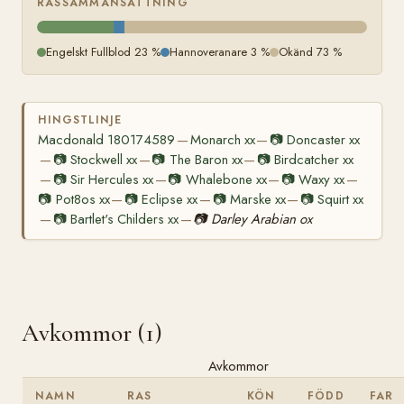
RASSAMMANSÄTTNING
Engelskt Fullblod 23 %
Hannoveranare 3 %
Okänd 73 %
HINGSTLINJE
Macdonald 180174589
Monarch xx
📷
Doncaster xx
—
—
📷
Stockwell xx
📷
The Baron xx
📷
Birdcatcher xx
—
—
—
📷
Sir Hercules xx
📷
Whalebone xx
📷
Waxy xx
—
—
—
—
📷
Pot8os xx
📷
Eclipse xx
📷
Marske xx
📷
Squirt xx
—
—
—
📷
Bartlet's Childers xx
📷
Darley Arabian ox
—
—
Avkommor (1)
Avkommor
NAMN
RAS
KÖN
FÖDD
FAR