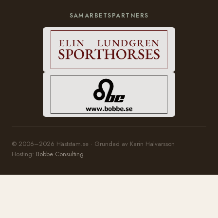
SAMARBETSPARTNERS
© 2006–2026 Häststam.se · Grundad av Karin Halvarsson
Hosting:
Bobbe Consulting