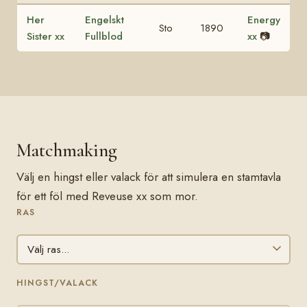
Her
Engelskt
Energy
Sto
1890
Sister xx
Fullblod
xx
📷
Matchmaking
Välj en hingst eller valack för att simulera en stamtavla
för ett föl med Reveuse xx som mor.
RAS
HINGST/VALACK