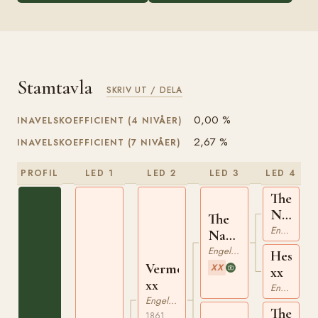
Stamtavla
SKRIV UT / DELA
0,00 %
INAVELSKOEFFICIENT (4 NIVÅER)
2,67 %
INAVELSKOEFFICIENT (7 NIVÅER)
PROFIL
LED 1
LED 2
LED 3
LED 4
The
Nob
The
xx
Engelskt Fullblod
Nabob
xx
Engelskt Fullblod
Hester
Vermouth
XX
xx
xx
Engelskt Fullblod
Engelskt Fullblod
The
1861