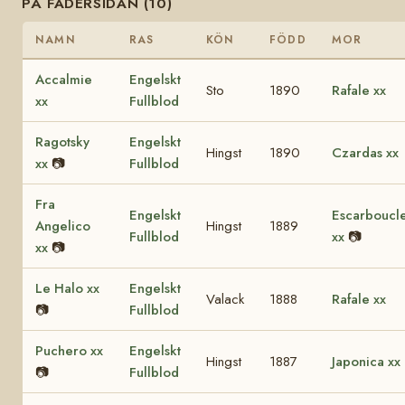
PÅ FADERSIDAN (10)
NAMN
RAS
KÖN
FÖDD
MOR
Accalmie
Engelskt
Sto
1890
Rafale xx
xx
Fullblod
Ragotsky
Engelskt
Hingst
1890
Czardas xx
xx
📷
Fullblod
Fra
Engelskt
Escarboucl
Angelico
Hingst
1889
Fullblod
xx
📷
xx
📷
Le Halo xx
Engelskt
Valack
1888
Rafale xx
📷
Fullblod
Puchero xx
Engelskt
Hingst
1887
Japonica xx
📷
Fullblod