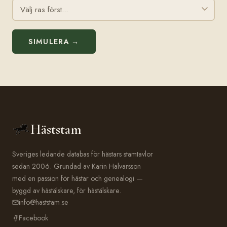
SIMULERA →
Häststam
Sveriges ledande databas för hästars stamtavlor
sedan 2006. Grundad av Karin Halvarsson
med en passion för hästar och genealogi —
byggd av hästälskare, för hästälskare.
info@haststam.se
Facebook