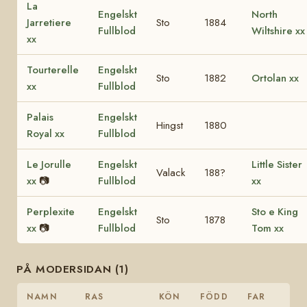
La
Engelskt
North
Jarretiere
Sto
1884
Fullblod
Wiltshire xx
xx
Tourterelle
Engelskt
Sto
1882
Ortolan xx
xx
Fullblod
Palais
Engelskt
Hingst
1880
Royal xx
Fullblod
Le Jorulle
Engelskt
Little Sister
Valack
188?
xx
📷
Fullblod
xx
Perplexite
Engelskt
Sto e King
Sto
1878
xx
📷
Fullblod
Tom xx
PÅ MODERSIDAN (1)
NAMN
RAS
KÖN
FÖDD
FAR