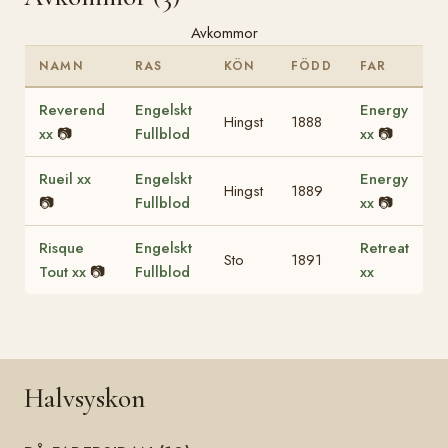
Avkommor
NAMN
RAS
KÖN
FÖDD
FAR
Reverend
Engelskt
Energy
Hingst
1888
xx
📷
Fullblod
xx
📷
Rueil xx
Engelskt
Energy
Hingst
1889
📷
Fullblod
xx
📷
Risque
Engelskt
Retreat
Sto
1891
Tout xx
📷
Fullblod
xx
Halvsyskon