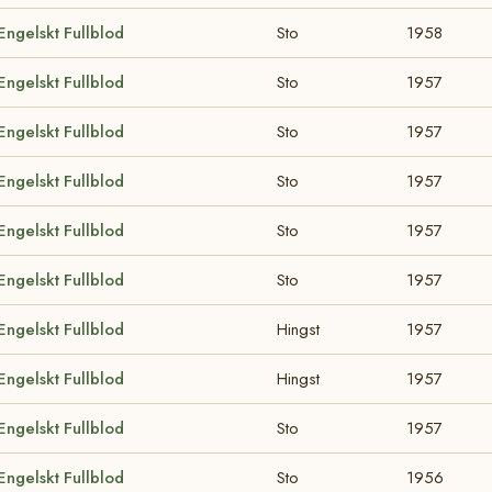
Engelskt Fullblod
Sto
1958
Engelskt Fullblod
Sto
1957
Engelskt Fullblod
Sto
1957
Engelskt Fullblod
Sto
1957
Engelskt Fullblod
Sto
1957
Engelskt Fullblod
Sto
1957
Engelskt Fullblod
Hingst
1957
Engelskt Fullblod
Hingst
1957
Engelskt Fullblod
Sto
1957
Engelskt Fullblod
Sto
1956