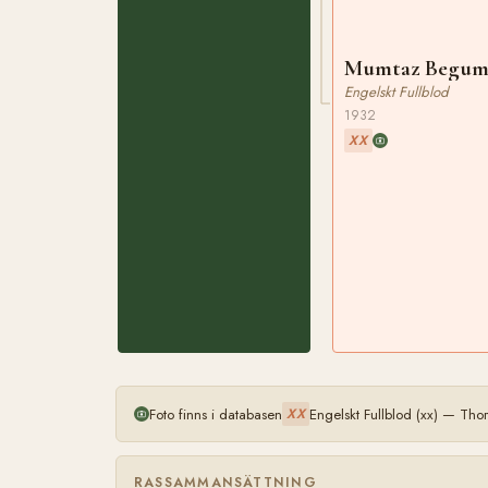
Mumtaz Begum
Engelskt Fullblod
1932
XX
Foto finns i databasen
Engelskt Fullblod (xx) — Th
XX
RASSAMMANSÄTTNING