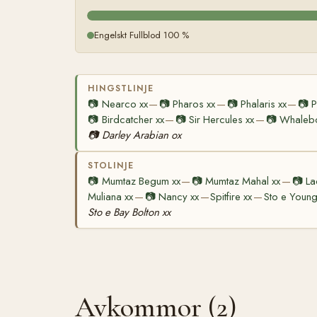
Engelskt Fullblod 100 %
HINGSTLINJE
📷
Nearco xx
📷
Pharos xx
📷
Phalaris xx
📷
P
—
—
—
📷
Birdcatcher xx
📷
Sir Hercules xx
📷
Whalebo
—
—
📷
Darley Arabian ox
STOLINJE
📷
Mumtaz Begum xx
📷
Mumtaz Mahal xx
📷
La
—
—
Muliana xx
📷
Nancy xx
Spitfire xx
Sto e Young 
—
—
—
Sto e Bay Bolton xx
Avkommor (2)