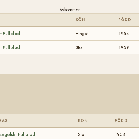
Avkommor
KÖN
FÖDD
t Fullblod
Hingst
1954
t Fullblod
Sto
1959
RAS
KÖN
FÖDD
Engelskt Fullblod
Sto
1958