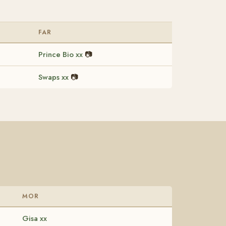
FAR
Prince Bio xx
📷
Swaps xx
📷
MOR
Gisa xx