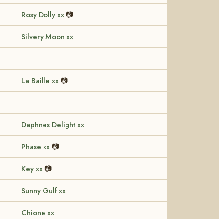
Rosy Dolly xx
📷
Silvery Moon xx
La Baille xx
📷
Daphnes Delight xx
Phase xx
📷
Key xx
📷
Sunny Gulf xx
Chione xx