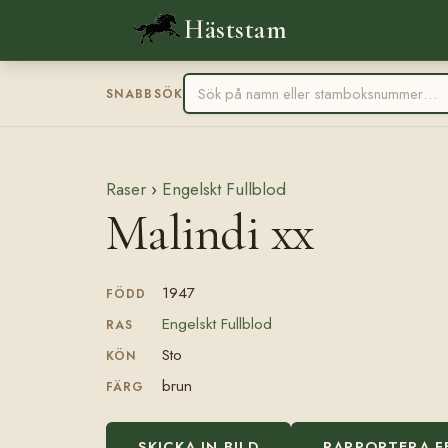
Häststam
SNABBSÖK
Raser
›
Engelskt Fullblod
Malindi xx
1947
FÖDD
Engelskt Fullblod
RAS
Sto
KÖN
brun
FÄRG
SKICKA IN BILD
RAPPORTERA F