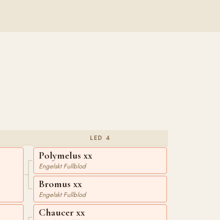
LED 4
Polymelus xx
Engelskt Fullblod
Bromus xx
Engelskt Fullblod
Chaucer xx