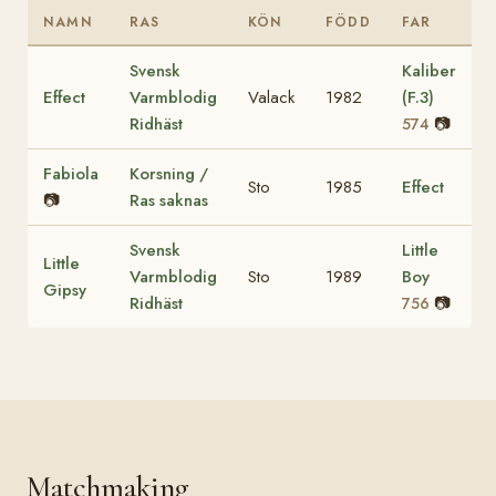
NAMN
RAS
KÖN
FÖDD
FAR
Svensk
Kaliber
Effect
Varmblodig
Valack
1982
(F.3)
Ridhäst
📷
574
Fabiola
Korsning /
Sto
1985
Effect
📷
Ras saknas
Svensk
Little
Little
Varmblodig
Sto
1989
Boy
Gipsy
Ridhäst
📷
756
Matchmaking