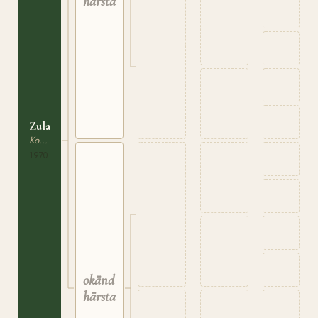
härstamning
Zula
Korsning / Ras saknas
1970
okänd
härstamning