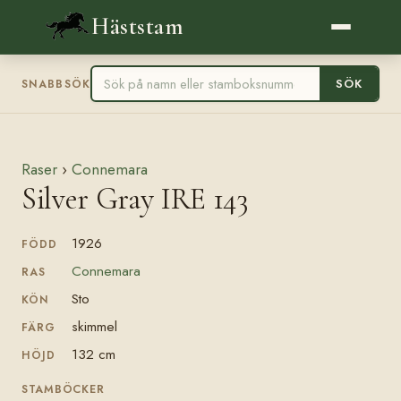
Häststam
SÖK
SNABBSÖK
Raser
›
Connemara
Silver Gray IRE 143
1926
FÖDD
Connemara
RAS
Sto
KÖN
skimmel
FÄRG
132 cm
HÖJD
STAMBÖCKER