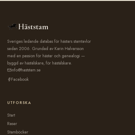
Häststam
Sveriges ledande databas för hästars stamtavlor
sedan 2006. Grundad av Karin Halvarsson
med en passion för hästar och genealogi —
byggd av hästälskare, för hästälskare.
info@haststam.se
Facebook
UTFORSKA
Start
Raser
Stamböcker