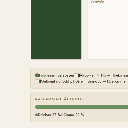
Dölehäst
Foto finns i databasen
Ålsborken N 115 — förekomme
Gulbrunt sto född på Dälen i Brandbu — förekommer m
RASSAMMANSÄTTNING
Dölehäst 77 %
Okänd 23 %