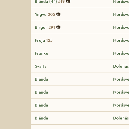
Blända (41)
📷
Nordsve
519
Yngve
📷
Nordsve
305
Birger
📷
Nordsve
291
Freja
Nordsve
125
Franke
Nordsve
Svarta
Dölehäs
Blända
Nordsve
Blända
Nordsve
Blända
Nordsve
Blända
Dölehäs