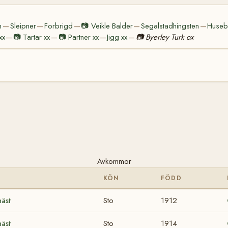
n
Sleipner
Forbrigd
📷
Veikle Balder
Segalstadhingsten
Huseb
—
—
—
—
—
xx
📷
Tartar xx
📷
Partner xx
Jigg xx
📷
Byerley Turk ox
—
—
—
—
Avkommor
KÖN
FÖDD
äst
Sto
1912
äst
Sto
1914