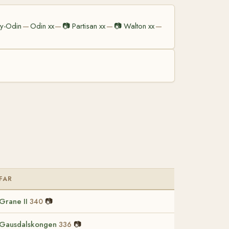
y-Odin
Odin xx
📷
Partisan xx
📷
Walton xx
—
—
—
—
FAR
Grane II
📷
340
Gausdalskongen
📷
336