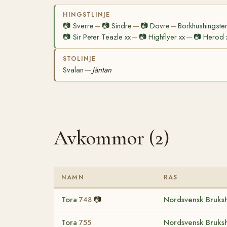
HINGSTLINJE
📷
Sverre
📷
Sindre
📷
Dovre
Borkhushingste
—
—
—
📷
Sir Peter Teazle xx
📷
Highflyer xx
📷
Herod 
—
—
STOLINJE
Svalan
Jäntan
—
Avkommor (2)
NAMN
RAS
Tora
📷
Nordsvensk Bruksh
748
Tora
Nordsvensk Bruksh
755