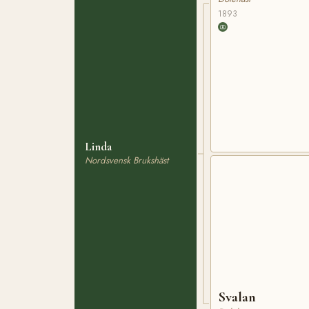
1893
Linda
Nordsvensk Brukshäst
Svalan