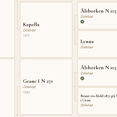
Ålsborken N 115
Dölehäst
Kapella
Dölehäst
1877
Lynna
Dölehäst
Ålsborken N 115
Dölehäst
Grane I N 271
Dölehäst
1880
Brunt sto född 1871 på
i Gran
Dölehäst