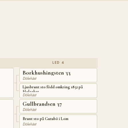
LED 4
Borkhushingsten 33
Dölehäst
Ljusbrunt sto född omkring 1852 på
Holaaker
Dölehäst
Gullbrandsen 37
Dölehäst
Brunt sto på Gutubö i Lom
Dölehäst