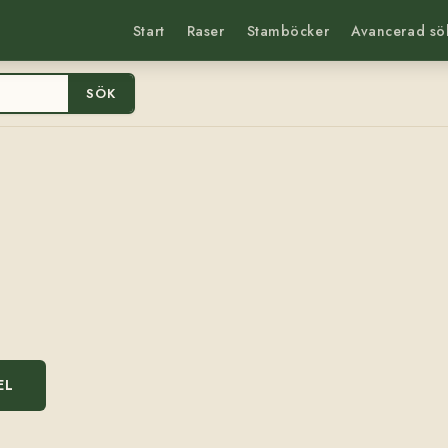
Start
Raser
Stamböcker
Avancerad sö
SÖK
EL