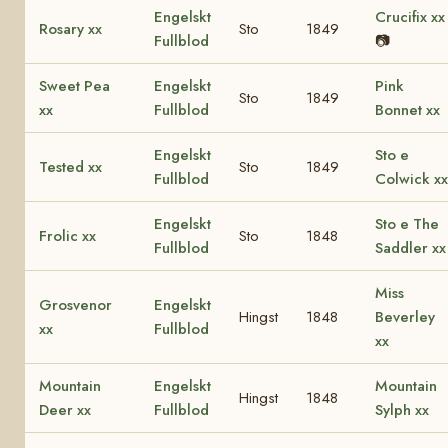
Engelskt
Crucifix xx
Rosary xx
Sto
1849
Fullblod
📷
Sweet Pea
Engelskt
Pink
Sto
1849
xx
Fullblod
Bonnet xx
Engelskt
Sto e
Tested xx
Sto
1849
Fullblod
Colwick xx
Engelskt
Sto e The
Frolic xx
Sto
1848
Fullblod
Saddler xx
Miss
Grosvenor
Engelskt
Hingst
1848
Beverley
xx
Fullblod
xx
Mountain
Engelskt
Mountain
Hingst
1848
Deer xx
Fullblod
Sylph xx