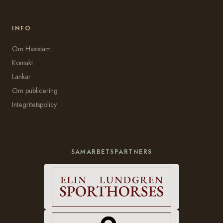
INFO
Om Häststam
Kontakt
Länkar
Om publicering
Integritetspolicy
SAMARBETSPARTNERS