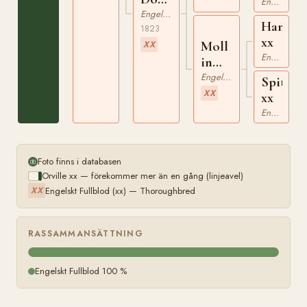
Engelskt Fullblod
Juan
Engelskt Fullblod
Hamble
xx
1823
xx
Moll
XX
Engelskt Fullblod
in
the
Engelskt Fullblod
Spitfire
Wad
XX
xx
xx
Engelskt Fullblod
Foto finns i databasen
Orville xx — förekommer mer än en gång (linjeavel)
Engelskt Fullblod (xx) — Thoroughbred
XX
RASSAMMANSÄTTNING
Engelskt Fullblod 100 %