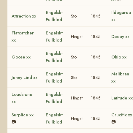
Engelskt
Ildegarda
Attraction xx
Sto
1845
Fullblod
xx
Flatcatcher
Engelskt
Hingst
1845
Decoy xx
xx
Fullblod
Engelskt
Goose xx
Sto
1845
Ohio xx
Fullblod
Engelskt
Malibran
Jenny Lind xx
Sto
1845
Fullblod
xx
Loadstone
Engelskt
Hingst
1845
Latitude xx
xx
Fullblod
Surplice xx
Engelskt
Crucifix xx
Hingst
1845
📷
Fullblod
📷