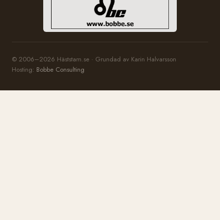
© 2006–2026 Häststam.se · Grundad av Karin Halvarsson
Hosting:
Bobbe Consulting