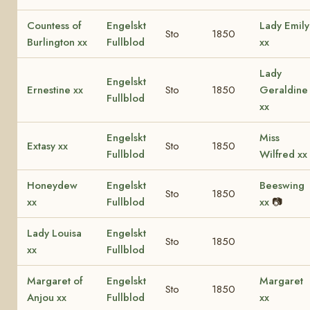
Countess of
Engelskt
Lady Emily
Sto
1850
Burlington xx
Fullblod
xx
Lady
Engelskt
Ernestine xx
Sto
1850
Geraldine
Fullblod
xx
Engelskt
Miss
Extasy xx
Sto
1850
Fullblod
Wilfred xx
Honeydew
Engelskt
Beeswing
Sto
1850
xx
Fullblod
xx
📷
Lady Louisa
Engelskt
Sto
1850
xx
Fullblod
Margaret of
Engelskt
Margaret
Sto
1850
Anjou xx
Fullblod
xx