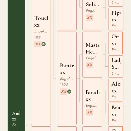
Engelskt Fullblod
Selim
xx
Engelskt Fullblod
Pipylin
Touchstone
XX
xx
xx
Engelskt Fullblod
Engelskt Fullblod
Orville
1831
xx
Master
XX
Engelskt Fullblod
Henry
xx
Engelskt Fullblod
Lady
Banter
XX
Sophia
xx
xx
Engelskt Fullblod
Engelskt Fullblod
Alexan
1826
xx
Boadicea
XX
Engelskt Fullblod
xx
Engelskt Fullblod
Brunett
XX
Ambrose
xx
xx
Engelskt Fullblod
Engelskt Fullblod