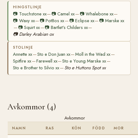
HINGSTLINJE
📷
Touchstone xx
📷
Camel xx
📷
Whalebone xx
—
—
—
📷
Waxy xx
📷
Pot8os xx
📷
Eclipse xx
📷
Marske xx
—
—
—
📷
Squirt xx
📷
Bartlet's Childers xx
—
—
—
📷
Darley Arabian ox
STOLINJE
Annette xx
Sto e Don Juan xx
Moll in the Wad xx
—
—
—
Spitfire xx
Farewell xx
Sto e Young Marske xx
—
—
—
Sto e Brother to Silvio xx
Sto e Huttons Spot xx
—
Avkommor (4)
Avkommor
NAMN
RAS
KÖN
FÖDD
MOR