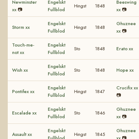
Newminster
Engelskt
Beeswing
Hingst
1848
xx
📷
Fullblod
xx
📷
Engelskt
Ghuznee
Storm xx
Hingst
1848
Fullblod
xx
📷
Touch-me-
Engelskt
Sto
1848
Erato xx
not xx
Fullblod
Engelskt
Wish xx
Sto
1848
Hope xx
Fullblod
Engelskt
Crucifix xx
Pontifex xx
Hingst
1847
Fullblod
📷
Engelskt
Ghuznee
Escalade xx
Sto
1846
Fullblod
xx
📷
Engelskt
Ghuznee
Assault xx
Hingst
1845
Fullblod
xx
📷