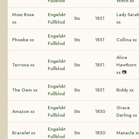
Fullblod
Witch xx
Moss Rose
Engelskt
Lady Sara
Sto
1851
xx
Fullblod
xx
Engelskt
Phoebe xx
Sto
1851
Collina xx
Fullblod
Alice
Engelskt
Terrona xx
Sto
1851
Hawthorn
Fullblod
xx
📷
Engelskt
The Gem xx
Sto
1851
Biddy xx
Fullblod
Engelskt
Grace
Amazon xx
Sto
1850
Fullblod
Darling xx
Engelskt
Bracelet xx
Sto
1850
Manacle x
Fullblod