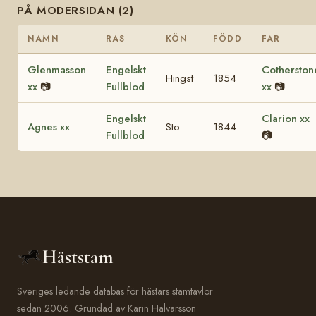
PÅ MODERSIDAN (2)
NAMN
RAS
KÖN
FÖDD
FAR
Glenmasson
Engelskt
Cotherston
Hingst
1854
xx
📷
Fullblod
xx
📷
Engelskt
Clarion xx
Agnes xx
Sto
1844
Fullblod
📷
Häststam
Sveriges ledande databas för hästars stamtavlor
sedan 2006. Grundad av Karin Halvarsson