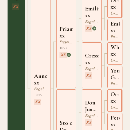
Orville
1849
xx
XX
Emilius
Engelskt Fullblod
xx
Engelskt Fullblod
Emily
Priam
XX
xx
xx
Engelskt Fullblod
Engelskt Fullblod
Whiske
1827
xx
Cressida
XX
Engelskt Fullblod
xx
Engelskt Fullblod
Young
Annette
XX
Giantes
xx
xx
Engelskt Fullblod
Engelskt Fullblod
Orville
1835
xx
Don
XX
Engelskt Fullblod
Juan
xx
Engelskt Fullblod
Peterea
Sto e
XX
xx
Don