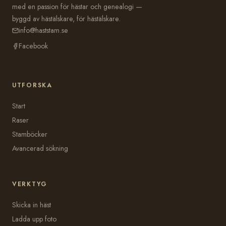
med en passion för hästar och genealogi —
byggd av hästälskare, för hästälskare.
info@haststam.se
Facebook
UTFORSKA
Start
Raser
Stamböcker
Avancerad sökning
VERKTYG
Skicka in häst
Ladda upp foto