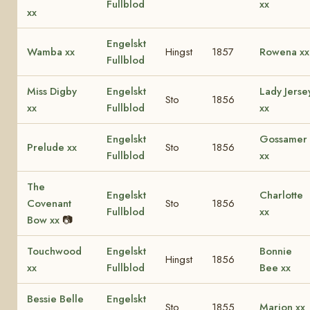
Fullblod
xx
xx
Engelskt
Wamba xx
Hingst
1857
Rowena xx
Fullblod
Miss Digby
Engelskt
Lady Jerse
Sto
1856
xx
Fullblod
xx
Engelskt
Gossamer
Prelude xx
Sto
1856
Fullblod
xx
The
Engelskt
Charlotte
Covenant
Sto
1856
Fullblod
xx
Bow xx
📷
Touchwood
Engelskt
Bonnie
Hingst
1856
xx
Fullblod
Bee xx
Bessie Belle
Engelskt
Sto
1855
Marion xx