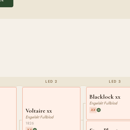
LED 2
LED 3
Blacklock xx
Engelskt Fullblod
Voltaire xx
XX
Engelskt Fullblod
1826
XX