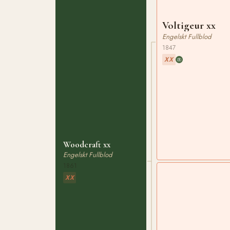
Voltigeur xx
Engelskt Fullblod
1847
XX
Woodcraft xx
Engelskt Fullblod
1861
XX