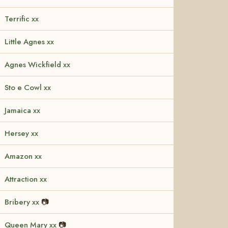
Terrific xx
Little Agnes xx
Agnes Wickfield xx
Sto e Cowl xx
Jamaica xx
Hersey xx
Amazon xx
Attraction xx
Bribery xx
📷
Queen Mary xx
📷