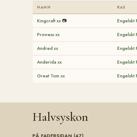
NAMN
RAS
Kingcraft xx
📷
Engelskt 
Prowess xx
Engelskt 
Andred xx
Engelskt 
Anderida xx
Engelskt 
Great Tom xx
Engelskt 
Halvsyskon
PÅ FADERSIDAN (47)