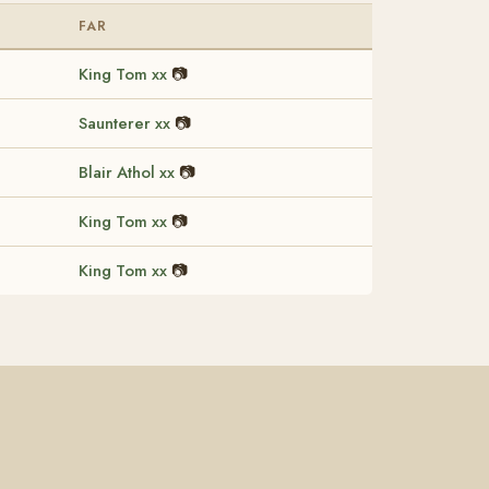
FAR
King Tom xx
📷
Saunterer xx
📷
Blair Athol xx
📷
King Tom xx
📷
King Tom xx
📷