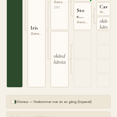
Svensk Varmblodig Ridhäst
Cavalie
1781
Sto
Svensk Varmblodig Ridhäst
e.
okänd
Cavalier
Svensk Varmblodig Ridhäst
härstam
Iris
Svensk Varmblodig Ridhäst
okänd
härstamning
Glorieux — förekommer mer än en gång (linjeavel)