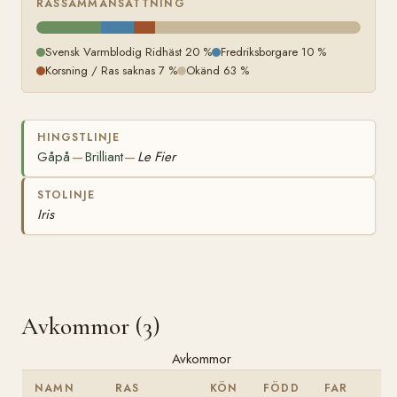
RASSAMMANSÄTTNING
Svensk Varmblodig Ridhäst 20 %
Fredriksborgare 10 %
Korsning / Ras saknas 7 %
Okänd 63 %
HINGSTLINJE
Gåpå
Brilliant
Le Fier
—
—
STOLINJE
Iris
Avkommor (3)
Avkommor
NAMN
RAS
KÖN
FÖDD
FAR