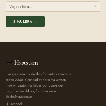
SIMULERA →
Häststam
Sveriges ledande databas för hästars stamtavlor
sedan 2006. Grundad av Karin Halvarsson
med en passion för hästar och genealogi —
byggd av hästälskare, för hästälskare.
info@haststam.se
Facebook