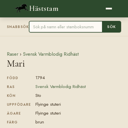
Häststam
SÖK
SNABBSÖK
Raser
›
Svensk Varmblodig Ridhäst
Mari
1794
FÖDD
Svensk Varmblodig Ridhäst
RAS
Sto
KÖN
Flyinge stuteri
UPPFÖDARE
Flyinge stuteri
ÄGARE
brun
FÄRG