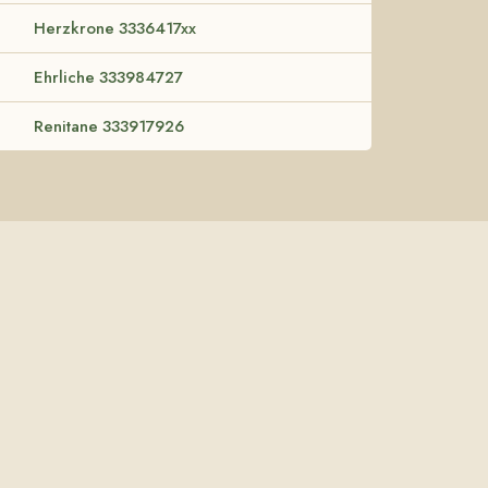
Herzkrone 3336417xx
Ehrliche 333984727
Renitane 333917926