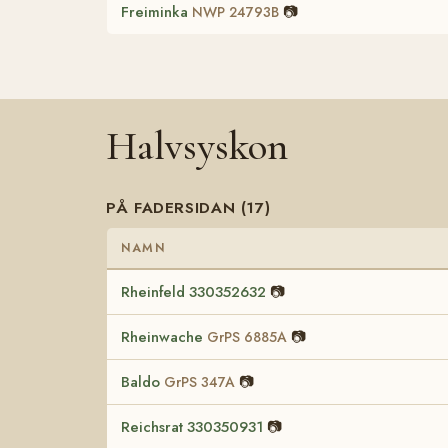
Freiminka
📷
NWP 24793B
Halvsyskon
PÅ FADERSIDAN (17)
NAMN
Rheinfeld 330352632
📷
Rheinwache
📷
GrPS 6885A
Baldo
📷
GrPS 347A
Reichsrat 330350931
📷