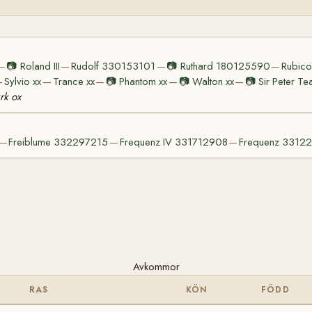
📷
Roland III
Rudolf 330153101
📷
Ruthard 180125590
Rubic
—
—
—
—
Sylvio xx
Trance xx
📷
Phantom xx
📷
Walton xx
📷
Sir Peter Te
—
—
—
—
—
rk ox
Freiblume 332297215
Frequenz IV 331712908
Frequenz 3312
—
—
—
Avkommor
RAS
KÖN
FÖDD