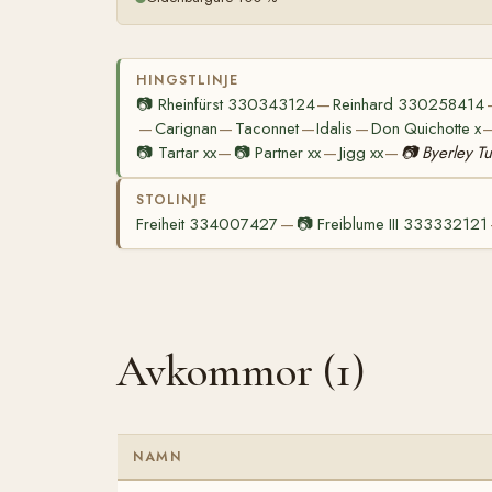
HINGSTLINJE
📷
Rheinfürst 330343124
Reinhard 330258414
—
Carignan
Taconnet
Idalis
Don Quichotte x
—
—
—
—
📷
Tartar xx
📷
Partner xx
Jigg xx
📷
Byerley Tu
—
—
—
STOLINJE
Freiheit 334007427
📷
Freiblume III 333332121
—
Avkommor (1)
NAMN