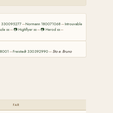
o 330095277
Normann 180071068
Introuvable
—
—
azle xx
📷
Highflyer xx
📷
Herod xx
—
—
—
28001
Freistadt 330392990
Sto e. Bruno
—
—
FAR