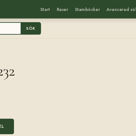
Start
Raser
Stamböcker
Avancerad sö
SÖK
232
EL