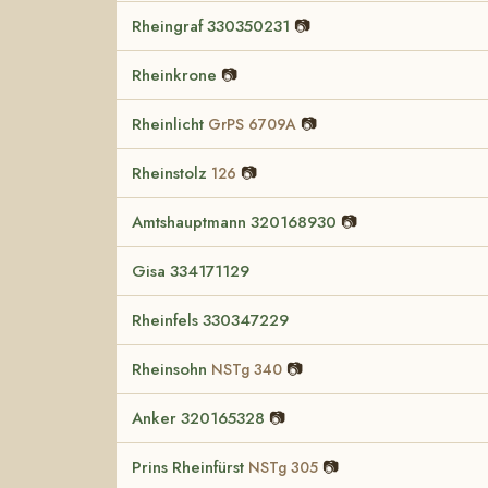
Rheingraf 330350231
📷
Rheinkrone
📷
Rheinlicht
📷
GrPS 6709A
Rheinstolz
📷
126
Amtshauptmann 320168930
📷
Gisa 334171129
Rheinfels 330347229
Rheinsohn
📷
NSTg 340
Anker 320165328
📷
Prins Rheinfürst
📷
NSTg 305