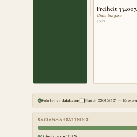
Freiheit 334007
Oldenburgare
1927
Foto finns i databasen
Rudolf 330153101 — förekomm
RASSAMMANSÄTTNING
Oldenburgare 100 %