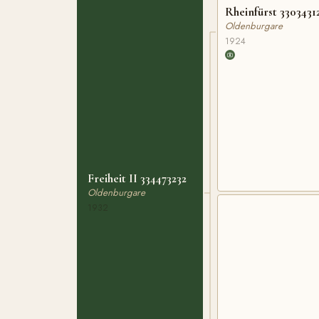
Rheinfürst 3303431
Oldenburgare
1924
Freiheit II 334473232
Oldenburgare
1932