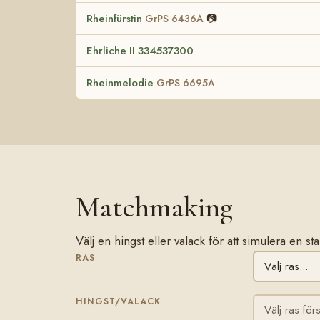
Rheinfürstin
📷
GrPS 6436A
Ehrliche II 334537300
Rheinmelodie
GrPS 6695A
Matchmaking
Välj en hingst eller valack för att simulera en 
RAS
HINGST/VALACK