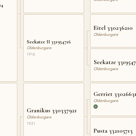
24
Eitel 330236210
Oldenburgare
Seekatze II 331954716
Oldenburgare
1916
Seekatze 3319547
Oldenburgare
Gerriet 3302663
Oldenburgare
Granikus 330337921
Oldenburgare
1921
Pusta 332105713