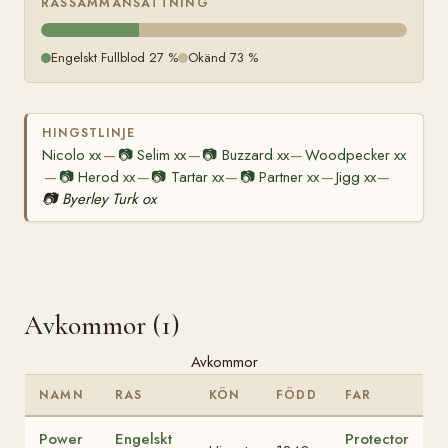
RASSAMMANSÄTTNING
Engelskt Fullblod 27 %
Okänd 73 %
HINGSTLINJE
Nicolo xx
📷
Selim xx
📷
Buzzard xx
Woodpecker xx
—
—
—
📷
Herod xx
📷
Tartar xx
📷
Partner xx
Jigg xx
—
—
—
—
—
📷
Byerley Turk ox
Avkommor (1)
Avkommor
NAMN
RAS
KÖN
FÖDD
FAR
Power
Engelskt
Protector