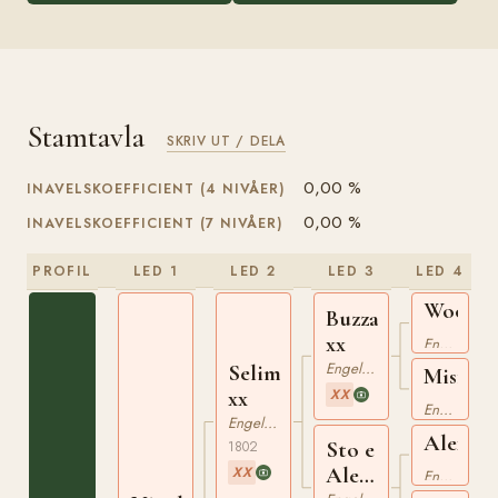
Stamtavla
SKRIV UT / DELA
0,00 %
INAVELSKOEFFICIENT (4 NIVÅER)
0,00 %
INAVELSKOEFFICIENT (7 NIVÅER)
PROFIL
LED 1
LED 2
LED 3
LED 4
Woodpe
Buzzard
xx
xx
Engelskt Fullblod
Engelskt Fullblod
Selim
Misfort
xx
XX
xx
Engelskt Fullblod
Engelskt Fullblod
Alexan
Sto e
1802
xx
Alexander
XX
Engelskt Fullblod