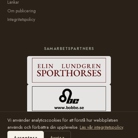
Länkar
Om publicering
Integritetspolicy
SAMARBETSPARTNERS
Vi använder analyticscookies för att förstå hur webbplatsen
används och förbättra din upplevelse.
Läs vår integritetspolicy
.
© 2006–2026 Häststam.se · Grundad av Karin Halvarsson
Hosting:
Bobbe Consulting
Acceptera
Avvisa