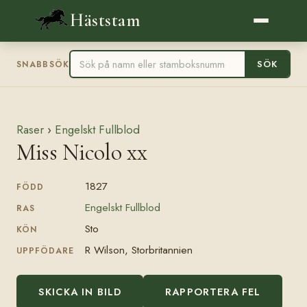
Häststam
SÖK
SNABBSÖK
Raser
›
Engelskt Fullblod
Miss Nicolo xx
1827
FÖDD
Engelskt Fullblod
RAS
Sto
KÖN
R Wilson, Storbritannien
UPPFÖDARE
SKICKA IN BILD
RAPPORTERA FEL