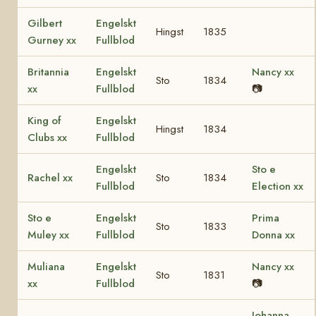
Gilbert
Engelskt
Hingst
1835
Gurney xx
Fullblod
Britannia
Engelskt
Nancy xx
Sto
1834
xx
Fullblod
📷
King of
Engelskt
Hingst
1834
Clubs xx
Fullblod
Engelskt
Sto e
Rachel xx
Sto
1834
Fullblod
Election xx
Sto e
Engelskt
Prima
Sto
1833
Muley xx
Fullblod
Donna xx
Muliana
Engelskt
Nancy xx
Sto
1831
xx
Fullblod
📷
Johanna