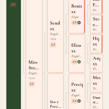
Fergus
XX
Beningbrough
xx
Engelskt Fullblod
xx
Engelskt Fullblod
Sto
Scud
XX
e
xx
Herod
Engelskt Fullblod
Engelskt Fullblod
xx
Highfly
1804
xx
Eliza
XX
Engelskt Fullblod
xx
Engelskt Fullblod
August
Miss
XX
xx
Stephenson
Engelskt Fullblod
xx
Engelskt Fullblod
Mercur
1814
xx
Precipitate
XX
Engelskt Fullblod
xx
Engelskt Fullblod
Dundas
XX
Sto e
sto
Precipitate
e
Engelskt Fullblod