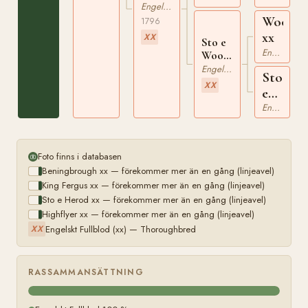
xx
Herod
Engelskt Fullblod
xx
Woodpe
1796
xx
XX
Sto e
Engelskt Fullblod
Woodpecker
xx
Engelskt Fullblod
Sto
XX
e
Snap
Engelskt Fullblod
xx
Foto finns i databasen
Beningbrough xx — förekommer mer än en gång (linjeavel)
King Fergus xx — förekommer mer än en gång (linjeavel)
Sto e Herod xx — förekommer mer än en gång (linjeavel)
Highflyer xx — förekommer mer än en gång (linjeavel)
Engelskt Fullblod (xx) — Thoroughbred
XX
RASSAMMANSÄTTNING