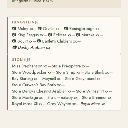
Engelskt Fullblod 100 %
HINGSTLINJE
📷
Muley xx
📷
Orville xx
📷
Beningbrough xx
—
—
—
📷
King Fergus xx
📷
Eclipse xx
📷
Marske xx
—
—
—
📷
Squirt xx
📷
Bartlet's Childers xx
—
—
📷
Darley Arabian ox
STOLINJE
Miss Stephenson xx
Sto e Precipitate xx
—
—
Sto e Woodpecker xx
Sto e Snap xx
Sto e Blank xx
—
—
—
Bay Starling xx
Meynell xx
Sto e Greyhound xx
—
—
—
Sto e Curwen's Bay Barb xx
—
Sto e Darcys Chestnut Arabian xx
Sto e Whiteshirt xx
—
—
Sto e Montagu xx
Sto e Hautboy xx
Sto e Brimmer xx
—
—
—
Royal Mare XII xx
Grey Whynot xx
Royal Mare xx
—
—