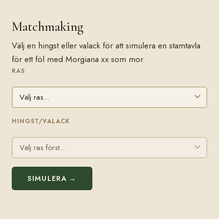
Matchmaking
Välj en hingst eller valack för att simulera en stamtavla
för ett föl med Morgiana xx som mor.
RAS
HINGST/VALACK
SIMULERA →