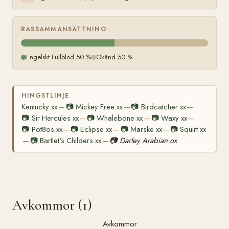
RASSAMMANSÄTTNING
Engelskt Fullblod 50 %
Okänd 50 %
HINGSTLINJE
Kentucky xx
📷
Mickey Free xx
📷
Birdcatcher xx
—
—
—
📷
Sir Hercules xx
📷
Whalebone xx
📷
Waxy xx
—
—
—
📷
Pot8os xx
📷
Eclipse xx
📷
Marske xx
📷
Squirt xx
—
—
—
📷
Bartlet's Childers xx
📷
Darley Arabian ox
—
—
Avkommor (1)
Avkommor