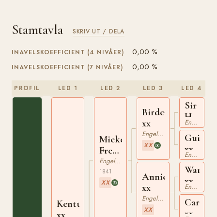
Stamtavla
SKRIV UT / DELA
0,00 %
INAVELSKOEFFICIENT (4 NIVÅER)
0,00 %
INAVELSKOEFFICIENT (7 NIVÅER)
PROFIL
LED 1
LED 2
LED 3
LED 4
Sir
Birdcatcher
Hercule
xx
Engelskt Fullblod
xx
Engelskt Fullblod
Guiccio
Mickey
XX
xx
Free
Engelskt Fullblod
xx
Engelskt Fullblod
Wander
1841
Annie
xx
XX
xx
Engelskt Fullblod
Engelskt Fullblod
Carolin
Kentucky
XX
xx
xx