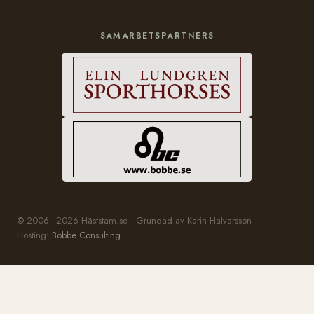
SAMARBETSPARTNERS
© 2006–2026 Häststam.se · Grundad av Karin Halvarsson
Hosting:
Bobbe Consulting