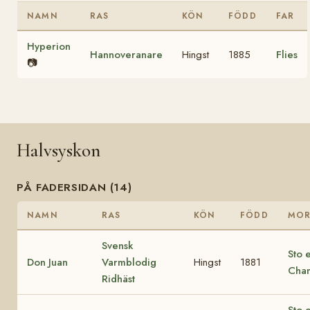
NAMN
RAS
KÖN
FÖDD
FAR
Hyperion
Hannoveranare
Hingst
1885
Flies
📷
Halvsyskon
PÅ FADERSIDAN (14)
NAMN
RAS
KÖN
FÖDD
MO
Svensk
Sto e
Don Juan
Varmblodig
Hingst
1881
Cha
Ridhäst
Sto e