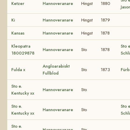
Ketzer
Hannoveranare
Hingst
1880
Jaso
Ki
Hannoveranare
Hingst
1879
Kansas
Hannoveranare
Hingst
1878
Kleopatra
Sto e
Hannoveranare
Sto
1878
180029878
Schl
Angloarabiskt
Fulda x
Sto
1873
Fürbi
Fullblod
Sto e.
Hannoveranare
Sto
Kentucky xx
Sto e.
Sto e
Hannoveranare
Sto
Kentucky xx
Schl
Sto e.
Hannoveranare
Sto